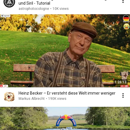
und Siril - Tutorial
astrophotocologne
•
10K views
1:26:13
Heinz Becker – Er versteht diese Welt immer weniger
Markus Albrecht
•
190K views