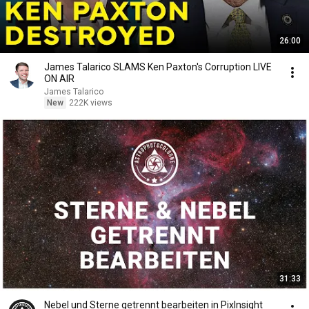
26:00
James Talarico SLAMS Ken Paxton's Corruption LIVE
ON AIR
James Talarico
New
222K views
31:33
Nebel und Sterne getrennt bearbeiten in PixInsight