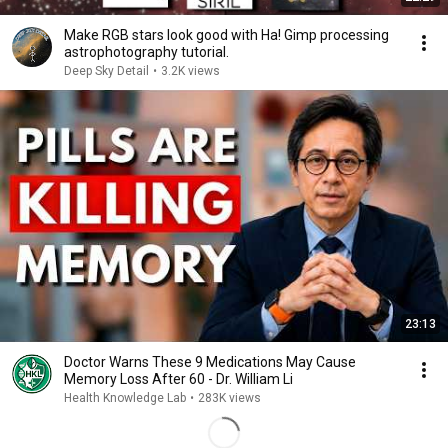
Make RGB stars look good with Ha! Gimp processing
astrophotography tutorial.
Deep Sky Detail
•
3.2K views
23:13
Doctor Warns These 9 Medications May Cause
Memory Loss After 60 - Dr. William Li
Health Knowledge Lab
•
283K views