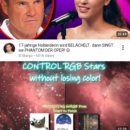
20:49
17-jährige Holländerin wird BELÄCHELT.. dann SINGT
sie PHANTOM DER OPER! 😮
El Margo
•
601K views
22:29