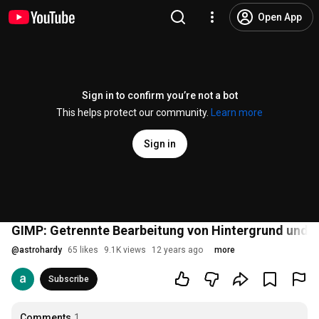
Open App
Sign in to confirm you’re not a bot
This helps protect our community.
Learn more
Sign in
GIMP: Getrennte Bearbeitung von Hintergrund und O
@
astrohardy
65 likes
9.1K views
12 years ago
more
Subscribe
Comments
1