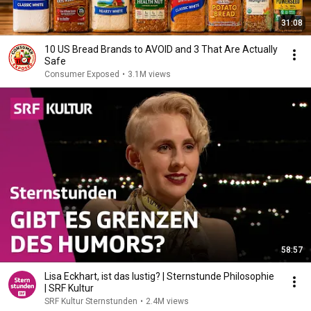
31:08
10 US Bread Brands to AVOID and 3 That Are Actually
Safe
Consumer Exposed
•
3.1M views
58:57
Lisa Eckhart, ist das lustig? | Sternstunde Philosophie
| SRF Kultur
SRF Kultur Sternstunden
•
2.4M views