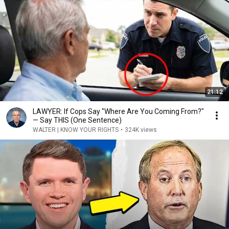
21:12
LAWYER: If Cops Say "Where Are You Coming From?"
— Say THIS (One Sentence)
WALTER | KNOW YOUR RIGHTS
•
324K views