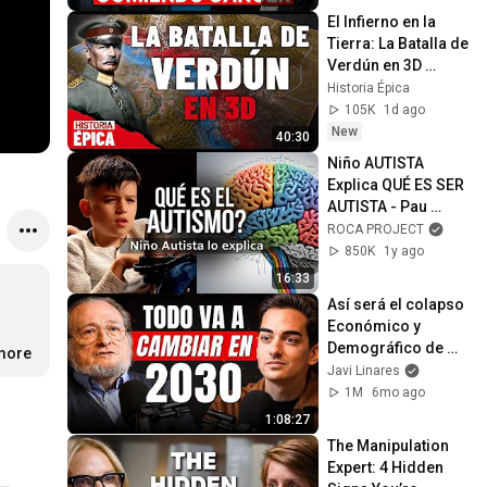
plato)
El Infierno en la 
Tierra: La Batalla de 
Verdún en 3D 
(Documental)
Historia Épica
105K
1d ago
New
40:30
Niño AUTISTA 
Explica QUÉ ES SER 
AUTISTA - Pau 
Brunet 
ROCA PROJECT
@PauPautista
850K
1y ago
16:33
Así será el colapso 
Económico y 
Demográfico de 
.more
Occidente 
Javi Linares
(Santiago Niño 
1M
6mo ago
Becerra)
1:08:27
The Manipulation 
Expert: 4 Hidden 