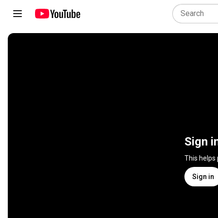
Sign i
This helps
Sign in