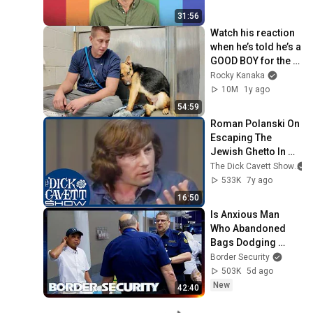
31:56
Watch his reaction 
when he’s told he’s a 
GOOD BOY for the 
first time 🥹
Rocky Kanaka
10M
1y ago
54:59
Roman Polanski On 
Escaping The 
Jewish Ghetto In 
World War II | The 
The Dick Cavett Show
Dick Cavett Show
533K
7y ago
16:50
Is Anxious Man 
Who Abandoned 
Bags Dodging 
Inspection? | 
Border Security
DOUBLE EPISODE | 
503K
5d ago
Border Security 
New
42:40
Australia