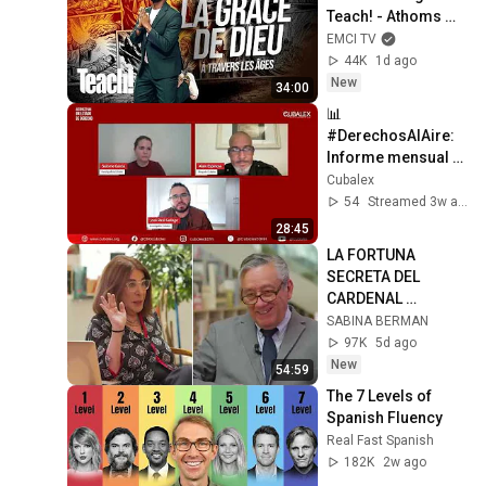
Teach! - Athoms 
Mbuma
EMCI TV
44K
1d ago
New
34:00
📊 
#DerechosAlAire: 
Informe mensual 
sobre la situación 
Cubalex
de Derechos 
54
Streamed 3w ago
Humanos en Cuba 
28:45
en junio de 2026
LA FORTUNA 
SECRETA DEL 
CARDENAL 
NORBERTO RIVERA. 
SABINA BERMAN
LARGO ALIENTO 
97K
5d ago
con Bernardo 
New
54:59
Barranco
The 7 Levels of 
Spanish Fluency
Real Fast Spanish
182K
2w ago