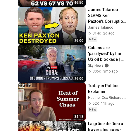
46:50
James Talarico 
SLAMS Ken 
Paxton's Corruption 
LIVE ON AIR
James Talarico
314K
2d ago
New
26:00
Cubans are 
'paralysed' by the 
US oil blockade | 
Eyewitness report
Sky News
306K
3mo ago
26:00
Today in Politics | 
Explainer
Heather Cox Richardson
52K
11h ago
New
34:18
La grâce de Dieu à 
travers les âges - 