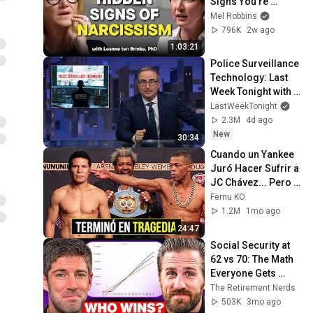
Signs You’re 
Dealing With a Toxic 
Mel Robbins
Person
796K
2w ago
1:03:21
Police Surveillance 
Technology: Last 
Week Tonight with 
John Oliver (HBO)
LastWeekTonight
2.3M
4d ago
New
30:34
Cuando un Yankee 
Juró Hacer Sufrir a 
JC Chávez... Pero 
le Dió la Paliza del 
Fernu KO
Año!
1.2M
1mo ago
24:47
Social Security at 
62 vs 70: The Math 
Everyone Gets 
Wrong
The Retirement Nerds
503K
3mo ago