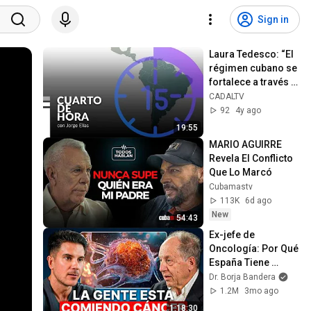
Sign in
Laura Tedesco: “El 
régimen cubano se 
fortalece a través 
de la represión”
CADALTV
92
4y ago
19:55
MARIO AGUIRRE 
Revela El Conflicto 
Que Lo Marcó 
Cubamastv
113K
6d ago
New
54:43
Ex-jefe de 
Oncología: Por Qué 
España Tiene 
Tantos Casos de 
Dr. Borja Bandera
Cáncer (la 
1.2M
3mo ago
respuesta, en tu 
1:18:30