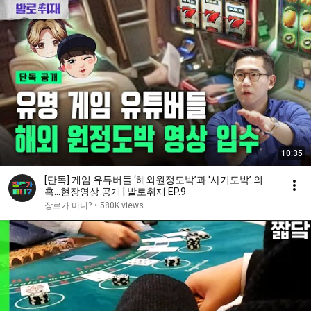
10:35
[단독] 게임 유튜버들 ‘해외원정도박’과 ‘사기도박’ 의
혹...현장영상 공개 | 발로취재 EP.9
장르가 머니?
•
580K views