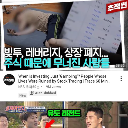
38:36
When Is Investing Just 'Gambling'? People Whose
Lives Were Ruined by Stock Trading | Trace 60 Min...
KBS 추적60분
•
1.9M views
Auto-dubbed
New