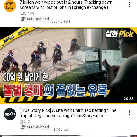
7 billion won wiped out in 2 hours! Tracking down
Koreans who lost billions in foreign exchange f...
KBS 다큐
Auto-dubbed
356K views
20:22
[True Story Pick] A site with unlimited betting? The
trap of illegal horse racing #TrueStoryExplo...
실화 On
Auto-dubbed
210K views