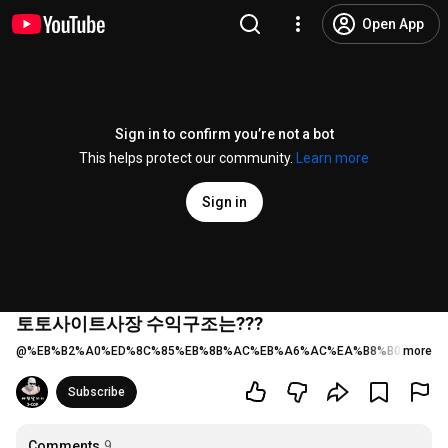
Open App
Sign in to confirm you’re not a bot
This helps protect our community.
Learn more
Sign in
토토사이트사장 수익구조는???
@
%EB%B2%A0%ED%8C%85%EB%8B%AC%EB%A6%AC%EA%B8%B0
more
22 like
Subscribe
Comments
9