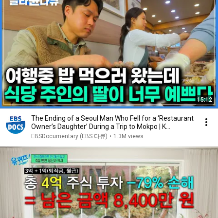
15:12
The Ending of a Seoul Man Who Fell for a ‘Restaurant
Owner’s Daughter’ During a Trip to Mokpo | K...
EBSDocumentary (EBS 다큐)
•
1.3M views