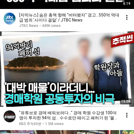
6:19
[자막뉴스] 숨은 총책 향해 "버텨봤자" 경고…550억 역대
급 범죄 '사이다 결말' / JTBC News
JTBC News
•
449K views
15:08
"유튜브로 경매 배워보려다..." 경매 학원 수강생 100여
명이 투자한 94억 섬... 수수료만 떼이고 폐허가 된 '물치
도'의 비극 | 추적60분 KBS 241115 방송
KBS 추적60분
•
1.5M views