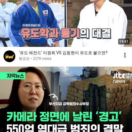
19:41
'유도 레전드' 이원희 VS 김동현이 유도로 붙으면?
빵공장
•
227K views