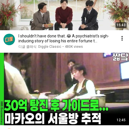
15:43
I shouldn't have done that..😂 A psychiatrist's sigh-
inducing story of losing his entire fortune t...
디글 클래식 :Diggle Classic
•
480K views
12:45