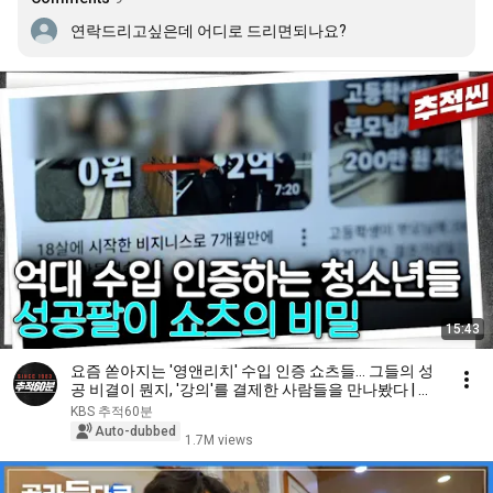
연락드리고싶은데 어디로 드리면되나요?
15:43
요즘 쏟아지는 '영앤리치' 수입 인증 쇼츠들... 그들의 성
공 비결이 뭔지, '강의'를 결제한 사람들을 만나봤다 | 추
적60분 KBS 260116 방송
KBS 추적60분
Auto-dubbed
1.7M views