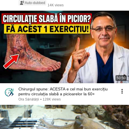
Auto-dubbed
14K views
50:50
Chirurgul spune: ACESTA e cel mai bun exercițiu
pentru circulația slabă a picioarelor la 60+
Ora Sănătății
•
128K views