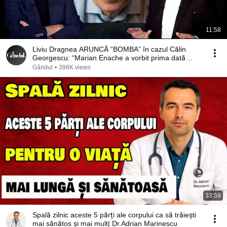
11:58
Liviu Dragnea ARUNCĂ “BOMBA” în cazul Călin
Georgescu: “Marian Enache a vorbit prima dată
cu…”
Gândul
•
398K views
33:59
Spală zilnic aceste 5 părți ale corpului ca să trăiești
mai sănătos și mai mult| Dr.Adrian Marinescu