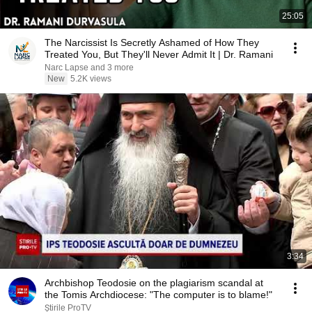
25:05
The Narcissist Is Secretly Ashamed of How They
Treated You, But They'll Never Admit It | Dr. Ramani
Narc Lapse and 3 more
New
5.2K views
3:34
Archbishop Teodosie on the plagiarism scandal at
the Tomis Archdiocese: "The computer is to blame!"
Știrile ProTV