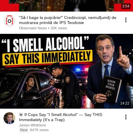
3:54
"Să-l bage la puşcărie!" Credincioşii, nemulţumiţi de
mustrarea primită de IPS Teodosie
Observator News
•
30K views
14:22
🚨 If Cops Say "I Smell Alcohol" — Say THIS
Immediately (It's a Trap)
James Whitmore
New
847K views