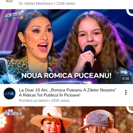
Dr. Adrian Marinescu
•
226K views
8:30
La Doar 10 Ani, „Romica Puteanu A Zilelor Noastre”
A Ridicat Tot Publicul În Picioare!
Românii au talent
•
255K views