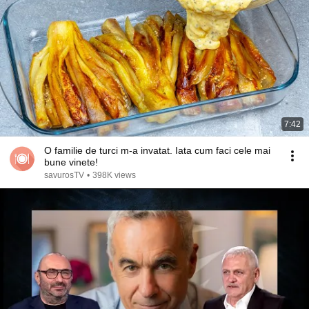
7:42
O familie de turci m-a invatat. Iata cum faci cele mai
bune vinete!
savurosTV
•
398K views