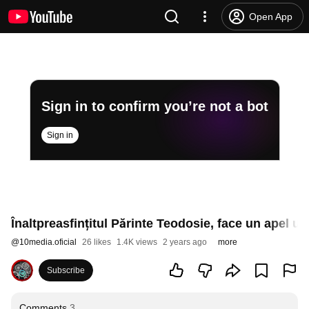
Open App
Sign in to confirm you’re not a bot
Sign in
Înaltpreasfințitul Părinte Teodosie, face un apel u
@
10media.oficial
26 likes
1.4K views
2 years ago
more
Subscribe
Comments
3