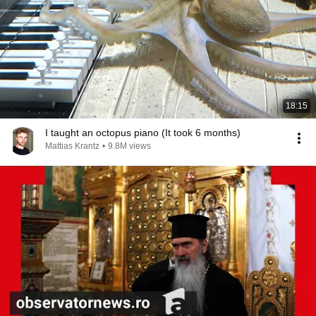
18:15
I taught an octopus piano (It took 6 months)
Mattias Krantz
•
9.8M views