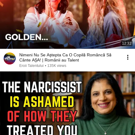
12:32
Nimeni Nu Se Aștepta Ca O Copilă Româncă Să
Cânte AȘA! | Românii au Talent
Eroii Talentului
•
135K views