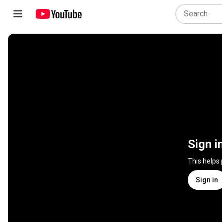
Sign i
This helps
Sign in