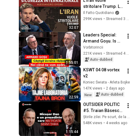
L'Iran vuole 
"Магнитски"
stritolare Trump. La 
diretta con 
Il Fatto Quotidiano
Alessandro Orsini
299K views
•
Streamed 3 months ago
32:07
Leaders Special: 
Armand Goșu. Is 
Ukraine winning the 
Vorbitorincii
war? When will we 
221K views
•
Streamed 4 weeks ago
defend ourselves?
Auto-dubbed
1:55:01
KSWT 04 08 vortex 
v2
Koniec Świata - Arleta Bojke
147K views
•
2 days ago
Auto-dubbed
New
22:59
OUTSIDER POLITIC 
#5. Traian Băsescu: 
„Nicușor Dan e un 
Știrile zilei. Pe scurt, de la Recorder
președinte care nu 
548K views
•
4 weeks ago
poate servi țara”
1:15:44