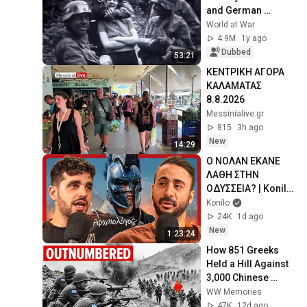
and German 
Soldiers during the 
World at War
Occupation of 
4.9M
1y ago
France
Dubbed
53:21
ΚΕΝΤΡΙΚΗ ΑΓΟΡΑ 
ΚΑΛΑΜΑΤΑΣ 
8.8.2026
Messinialive.gr
815
3h ago
New
14:29
Ο ΝΟΛΑΝ ΕΚΑΝΕ 
ΛΑΘΗ ΣΤΗΝ 
ΟΔΥΣΣΕΙΑ? | Konilo 
Talks 
Konilo
@TheMythologist
24K
1d ago
New
1:23:24
How 851 Greeks 
Held a Hill Against 
3,000 Chinese 
Soldiers — Then 
WW Memories
America Gave 
47K
12d ago