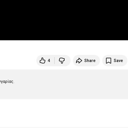
4
Share
Save
αρίας.
