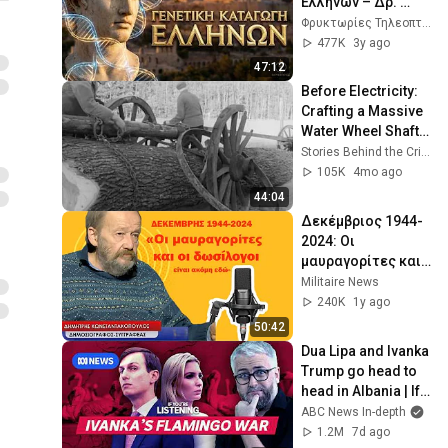
Ελλήνων – Δρ. 
Κωνσταντίνος 
Φρυκτωρίες Τηλεοπτικός και Διαδικτυακός Σταθμός
Τριανταφυλλίδης
477K
3y ago
47:12
Before Electricity: 
Crafting a Massive 
Water Wheel Shaft 
from Solid Oak 
Stories Behind the Crime
(1964)
105K
4mo ago
44:04
Δεκέμβριος 1944-
2024: Οι 
μαυραγορίτες και 
οι δωσίλογοι είναι 
Militaire News
ακόμη εδώ-Δημ. 
240K
1y ago
Κωνσταντακόπουλ
50:42
ος
Dua Lipa and Ivanka 
Trump go head to 
head in Albania | If 
You're Listening
ABC News In-depth
1.2M
7d ago