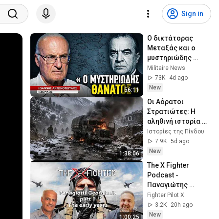
Sign in
Ο δικτάτορας 
Μεταξάς και ο 
μυστηριώδης 
θάνατος του! Ήταν 
Militaire News
δολοφονία; 
73K
4d ago
Ιωάννης 
New
56:11
Αντωνόπουλος
Οι Αόρατοι 
Στρατιώτες: Η 
αληθινή ιστορία 
των ανταρτών-
Ιστορίες της Πίνδου
σκιών
7.9K
5d ago
New
1:38:06
The X Fighter 
Podcast - 
Παναγιώτης 
Γεωργιάδης - 
Fighter Pilot X
μέρος 1 - Από την 
3.2K
20h ago
Πολεμική Μοίρα 
New
1:00:25