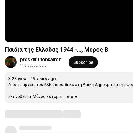
Παιδιά της Ελλάδας 1944 -..., Μέρος Β
prosklitiritonkairon
Subscribe
116 subscribers
3.2K views
19 years ago
Από το αρχείο του ΚΚΕ διασώθηκε στη Λαϊκή Δημοκρατία της Ουγγ
Σκηνοθεσία: Μάνος Ζαχαριάς
...more
…
Comments