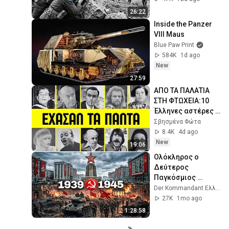
Them Its Highest 
26:22
Honor
Inside the Panzer 
VIII Maus
Blue Paw Print
584K
1d ago
New
27:59
ΑΠΟ ΤΑ ΠΑΛΑΤΙΑ 
ΣΤΗ ΦΤΩΧΕΙΑ:10 
Έλληνες αστέρες 
που έχασαν τα 
Σβησμένα Φώτα
πάντα και έζησαν 
8.4K
4d ago
το τέλος στην 
New
19:06
εξαθλίωση
Ολόκληρος ο 
Δεύτερος 
Παγκόσμιος 
Πόλεμος από την 
Der Kommandant Ελληνικά
Οπτική της ΕΣΣΔ | 
27K
1mo ago
Σε Πλήρες Χρώμα
1:28:58