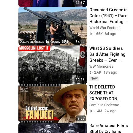
25:37
Occupied Greece in 
Color (1941) – Rare 
Historical Footage 
from Athens After 
World War Footage
the German 
166K
8d ago
Invasion
12:08
What SS Soldiers 
Said After Fighting 
Greeks — Even 
Mussolini Couldn't 
WW Memories
Believe It
2.6K
18h ago
New
32:36
THE DELETED 
SCENE THAT 
EXPOSED DON 
FANUCCI'S BIGGEST 
Famiglia Corleone
LIE — The Godfather
1.4M
2w ago
9:57
Rare Amateur Films 
Shot by Civilians 