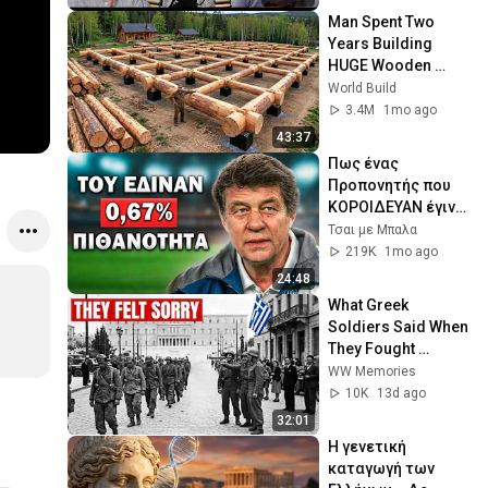
στο ΣΟΤ
Man Spent Two 
Years Building 
HUGE Wooden 
House for his 
World Build
Family | Start to 
3.4M
1mo ago
Finish by 
43:37
@bjornbrenton
Πως ένας 
Προπονητής που 
ΚΟΡΟΙΔΕΥΑΝ έγινε 
ΒΑΣΙΛΙΑΣ της 
Τσαι με Μπαλα
Ευρώπης! | Ότο 
219K
1mo ago
Ρεχάγκελ
24:48
What Greek 
Soldiers Said When 
They Fought 
Italians — Nobody 
WW Memories
Expected Them to 
10K
13d ago
Feel Sorry
32:01
Η γενετική 
καταγωγή των 