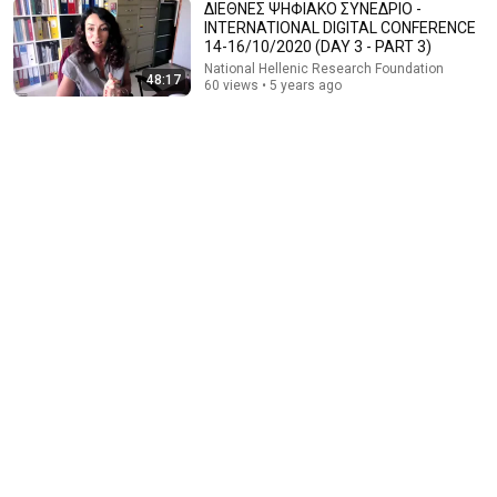
ΔΙΕΘΝΕΣ ΨΗΦΙΑΚO ΣΥΝΕΔΡΙΟ -
INTERNATIONAL DIGITAL CONFERENCE
14-16/10/2020 (DAY 3 - PART 3)
1:25:26
National Hellenic Research Foundation
48:17
60 views • 5 years ago
Ο Μοριάς στα χρόνια των Βενετών - Κοινωνία και
υλικός πολιτισμός (1209-1540)
National Hellenic Research Foundation
•
753 views
47:12
Η γενετική καταγωγή των Ελλήνων – Δρ.
Κωνσταντίνος Τριανταφυλλίδης