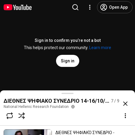
Open App
Sign in to confirm you’re not a bot
This helps protect our community.
Learn more
Sign in
ΔΙΕΘΝΕΣ ΨΗΦΙΑΚO ΣΥΝΕΔΡΙΟ - INTERNATIONAL DIGI
ΔΙΕΘΝΕΣ ΨΗΦΙΑΚΟ ΣΥΝΕΔΡΙΟ 14-16/10/2020 ΑΝΑ
7 / 9
@
eie_nhrf
No likes
71 views
5 years ago
more
National Hellenic Research Foundation
Subscribe
ΔΙΕΘΝΕΣ ΨΗΦΙΑΚΌ ΣΥΝΕΔΡΙΟ -
Comments