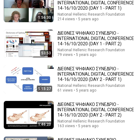
INTERNATIONAL DIGITAL CONFERENCE
14-16/10/2020 (DAY 1 - PART 1)
Comments are turned off. 
Learn more
National Hellenic Research Foundation
1:56:30
214 views • 5 years ago
ΔΙΕΘΝΕΣ ΨΗΦΙΑΚO ΣΥΝΕΔΡΙΟ -
INTERNATIONAL DIGITAL CONFERENCE
14-16/10/2020 (DAY 1 - PART 2)
National Hellenic Research Foundation
53:53
79 views • 5 years ago
ΔΙΕΘΝΕΣ ΨΗΦΙΑΚO ΣΥΝΕΔΡΙΟ -
INTERNATIONAL DIGITAL CONFERENCE
14-16/10/2020 (DAY 2 - PART 1)
National Hellenic Research Foundation
1:15:27
61 views • 5 years ago
1:30:50
ΔΙΕΘΝΕΣ ΨΗΦΙΑΚO ΣΥΝΕΔΡΙΟ - INTERNATIONAL
ΔΙΕΘΝΕΣ ΨΗΦΙΑΚO ΣΥΝΕΔΡΙΟ -
DIGITAL CONFERENCE 14-16/10/2020 (DAY 3 - PART
INTERNATIONAL DIGITAL CONFERENCE
2)
14-16/10/2020 (DAY 2 - PART 2)
National Hellenic Research Foundation
•
59 views
National Hellenic Research Foundation
1:46:20
163 views • 5 years ago
ΔΙΕΘΝΕΣ ΨΗΦΙΑΚO ΣΥΝΕΔΡΙΟ -