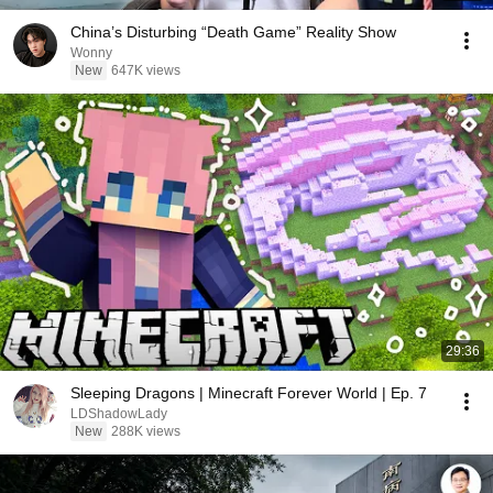
China’s Disturbing “Death Game” Reality Show
Wonny
New
647K views
29:36
Sleeping Dragons | Minecraft Forever World | Ep. 7
LDShadowLady
New
288K views