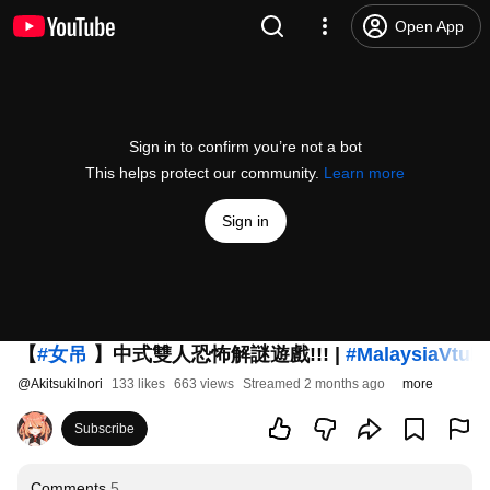
Open App
Sign in to confirm you’re not a bot
This helps protect our community.
Learn more
Sign in
【
#女吊
】中式雙人恐怖解謎遊戲!!! |
#MalaysiaVtub
@
AkitsukiInori
133 likes
663 views
Streamed 2 months ago
more
Subscribe
Comments
5