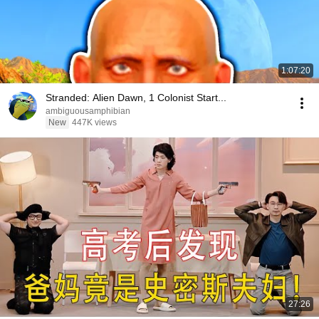
1:07:20
Stranded: Alien Dawn, 1 Colonist Start...
ambiguousamphibian
New
447K views
27:26