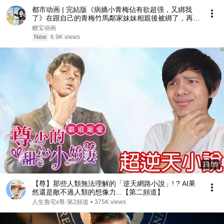
都市动画 | 完結版《病嬌小青梅佔有欲超强，又綁我
了》在跟自己的青梅竹馬鄰家妹妹相親後被綁了，再睜
眼重生回到八歲，救贖病嬌小青梅！#糖寶動畫
糖宝动画
New
6.9K views
13:05
【尊】那些人類無法理解的「逆天網路小說」! ? AI果
然還是敵不過人類的想像力...【第二頻道】
人生魯宅x尊-第2頻道
•
375K views