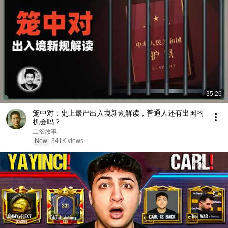
35:26
笼中对：史上最严出入境新规解读，普通人还有出国的
机会吗？
二爷故事
New
341K views