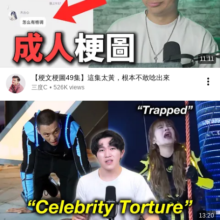
11:11
【梗文梗圖49集】這集太黃，根本不敢唸出來
三度C
•
526K views
13:20