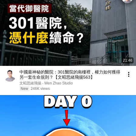
21:46
中國最神秘的醫院：301醫院的南樓裡，權力如何獲得
另一套生命規則？【文昭思緒飛揚563】
文昭思緒飛揚 - Wen Zhao Studio
New
246K views