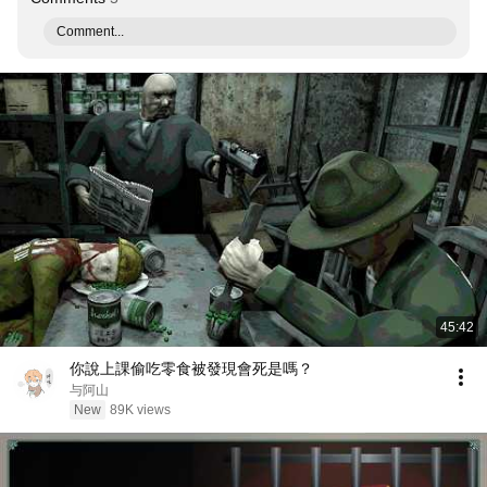
Comment...
45:42
你說上課偷吃零食被發現會死是嗎？
与阿山
New
89K views