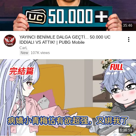
35:46
YAYINCI BENİMLE DALGA GEÇTİ... 50.000 UC
İDDİALI VS ATTIK! | PUBG Mobile
CarL
New
107K views
6:36:59