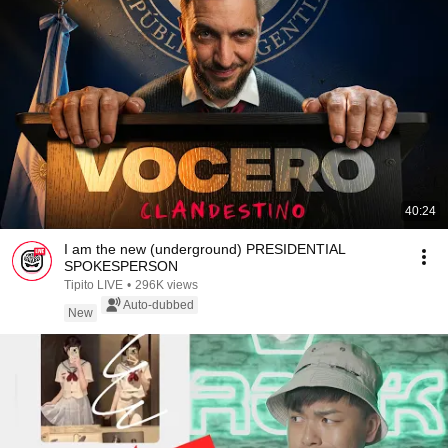
40:24
I am the new (underground) PRESIDENTIAL
SPOKESPERSON
Tipito LIVE
•
296K views
Auto-dubbed
New