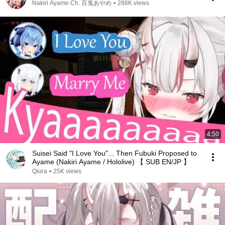
Nakiri Ayame Ch. 百鬼あやめ
•
288K views
4:50
Suisei Said "I Love You"... Then Fubuki Proposed to
Ayame (Nakiri Ayame / Hololive) 【 SUB EN/JP 】
Qiura
•
25K views