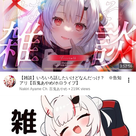
3:52:56
【雑談】いろいろ話したいけどなんだっけ？ ※告知
アリ【百鬼あやめ/ホロライブ】
Nakiri Ayame Ch. 百鬼あやめ
•
219K views