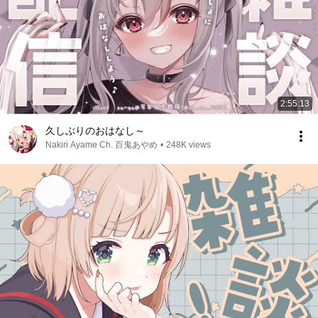
2:55:13
久しぶりのおはなし～
Nakiri Ayame Ch. 百鬼あやめ
•
248K views