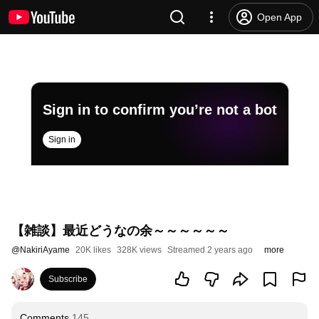
Open App
Sign in to confirm you’re not a bot
Sign in
【雑談】最近どうなの余～～～～～～
@
NakiriAyame
20K likes
328K views
Streamed 2 years ago
more
Subscribe
Comments
145