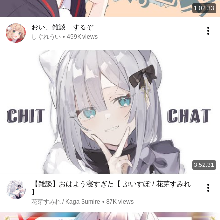
1:02:33
おい、雑談…するぞ
しぐれうい
•
459K views
3:52:31
【雑談】おはよう寝すぎた【 ぶいすぽ / 花芽すみれ
】
花芽すみれ / Kaga Sumire
•
87K views