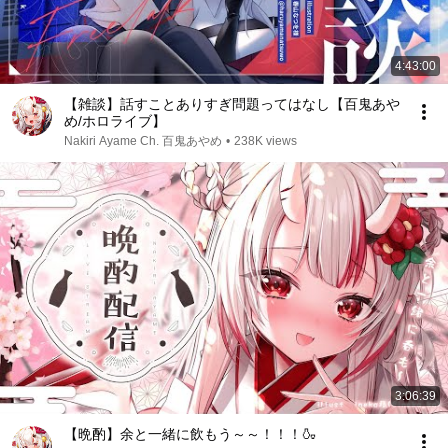
4:43:00
【雑談】話すことありすぎ問題ってはなし【百鬼あや
め/ホロライブ】
Nakiri Ayame Ch. 百鬼あやめ
•
238K views
3:06:39
【晩酌】余と一緒に飲もう～～！！！🍶