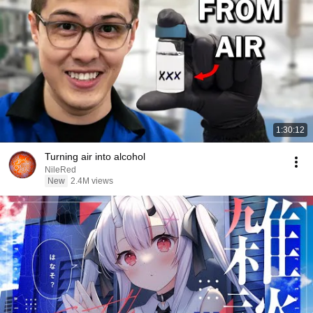
1:30:12
Turning air into alcohol
NileRed
New
2.4M views