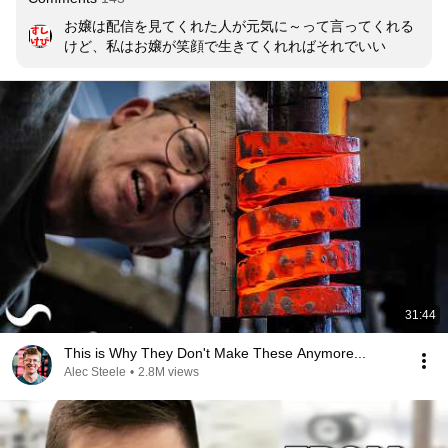
お嬢は配信を見てくれた人が元気に～って言ってくれる
けど、私はお嬢が笑顔で生きてくれればそれでいい
31:44
This is Why They Don't Make These Anymore...
Alec Steele
•
2.8M views