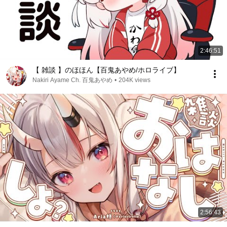
2:46:51
【 雑談 】のほほん【百鬼あやめ/ホロライブ】
Nakiri Ayame Ch. 百鬼あやめ
•
204K views
2:56:43