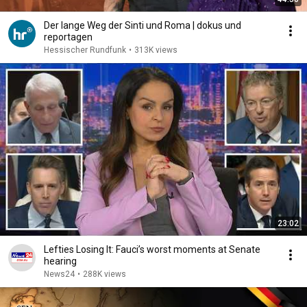
Der lange Weg der Sinti und Roma | dokus und
reportagen
Hessischer Rundfunk
•
313K views
23:02
Lefties Losing It: Fauci’s worst moments at Senate
hearing
News24
•
288K views