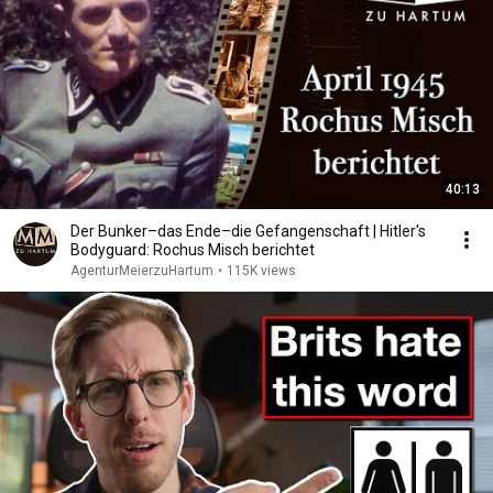
40:13
Der Bunker–das Ende–die Gefangenschaft | Hitler's
Bodyguard: Rochus Misch berichtet
AgenturMeierzuHartum
•
115K views