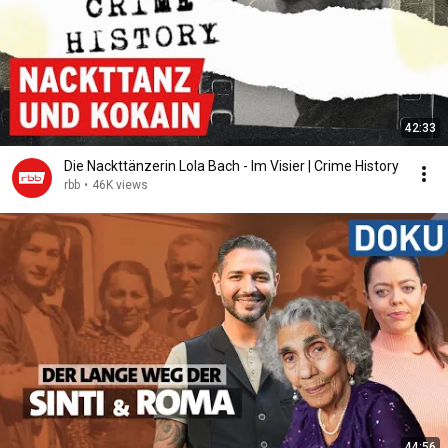
42:33
Die Nackttänzerin Lola Bach - Im Visier | Crime History
rbb
•
46K views
44:56