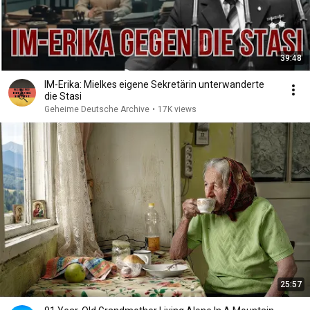
39:48
IM-Erika: Mielkes eigene Sekretärin unterwanderte
die Stasi
Geheime Deutsche Archive
•
17K views
25:57