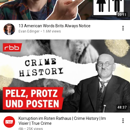
20:11
13 American Words Brits Always Notice
Evan Edinger
•
1.6M views
48:37
Korruption im Roten Rathaus | Crime History | Im
Visier | True Crime
rbb
•
25K views