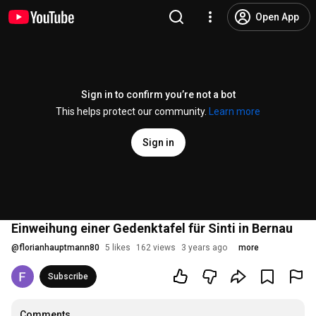
Open App
Sign in to confirm you’re not a bot
This helps protect our community.
Learn more
Sign in
Einweihung einer Gedenktafel für Sinti in Bernau
@
florianhauptmann80
5 likes
162 views
3 years ago
more
Subscribe
Comments