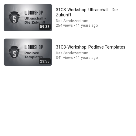
31C3-Workshop: Ultraschall - Die
Zukunft
Das Sendezentrum
254 views • 11 years ago
59:33
31C3-Workshop: Podlove Templates
28:38
Das Sendezentrum
341 views • 11 years ago
Old World Crafts: The Blacksmith
23:55
Benedikt Kuby Filmproduktion
•
114K views
Auto-dubbed
New