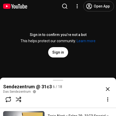
Open App
Sign in to confirm you’re not a bot
This helps protect our community.
Learn more
Sign in
Methodisch inkorrekt – Folge 41 „Die falsche 42“
Sendezentrum @ 31c3
6 / 18
@
DasSendezentrum
364 likes
33K views
11 years ago
more
Das Sendezentrum
Subscribe
Comments
12