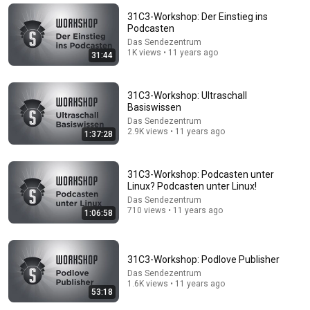
„How to Hack A High-End Cocktail Bar“
31C3-Workshop: Der Einstieg ins
Das Sendezentrum
•
1.6K views
Podcasten
Das Sendezentrum
1K views • 11 years ago
31:44
31C3-Workshop: Ultraschall
Basiswissen
Das Sendezentrum
2.9K views • 11 years ago
1:37:28
31C3-Workshop: Podcasten unter
Linux? Podcasten unter Linux!
28:31
Das Sendezentrum
710 views • 11 years ago
1:06:58
Verstärkung für Roland und seine Lok | Die
Nordreportage | NDR Doku
NDR Doku and NDR auf'm Land
•
357K views
31C3-Workshop: Podlove Publisher
Das Sendezentrum
1.6K views • 11 years ago
53:18