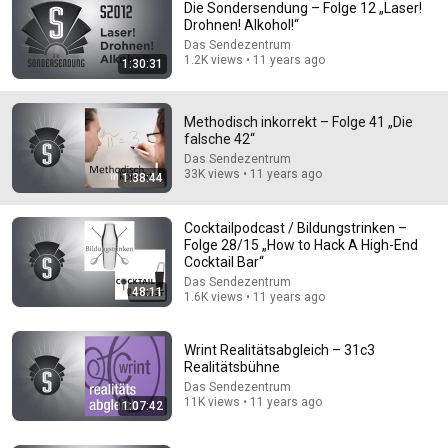
Die Sondersendung – Folge 12 „Laser!
Drohnen! Alkohol!“
Das Sendezentrum
1.2K views • 11 years ago
1:30:31
Methodisch inkorrekt – Folge 41 „Die
falsche 42“
Das Sendezentrum
33K views • 11 years ago
1:38:44
1:23:26
SSYNIC IS WATCHING: BONG TEGGY VS BDAD
Cocktailpodcast / Bildungstrinken –
(DLTLLY)
Folge 28/15 „How to Hack A High-End
SSYNIC
Cocktail Bar“
New
65K views
Das Sendezentrum
48:11
1.6K views • 11 years ago
Wrint Realitätsabgleich – 31c3
Realitätsbühne
Das Sendezentrum
11K views • 11 years ago
1:07:42