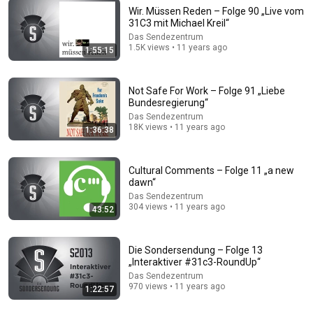
Wir. Müssen Reden – Folge 90 „Live vom
31C3 mit Michael Kreil“
Das Sendezentrum
1.5K views • 11 years ago
1:55:15
30:00
Was geschah an der Shishapangma in Tibet? |
Not Safe For Work – Folge 91 „Liebe
Sportclub Story | NDR Doku
Bundesregierung“
NDR Doku
•
833K views
Das Sendezentrum
18K views • 11 years ago
1:36:38
Cultural Comments – Folge 11 „a new
dawn“
Das Sendezentrum
304 views • 11 years ago
43:52
Die Sondersendung – Folge 13
„Interaktiver #31c3-RoundUp“
Das Sendezentrum
48:11
970 views • 11 years ago
1:22:57
Cocktailpodcast / Bildungstrinken – Folge 28/15