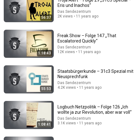
Troja Alert – Folge 29 „31C3 Special –
Eris und Inachos“
Comment...
Das Sendezentrum
2K views • 11 years ago
56:37
Freak Show – Folge 147 „That
Escalatored Quickly“
Das Sendezentrum
12K views • 11 years ago
1:18:43
Staatsbürgerkunde – 31c3 Spezial mit
Neusprechfunk
Das Sendezentrum
4.2K views • 11 years ago
55:53
2:08:18
Nicolas Wöhrl, @ReinhardRemfort: Methodisch
Logbuch Netzpolitik – Folge 126 „Ich
inkorrekt!
wollte ja zur Revolution, aber war voll“
media.ccc.de
•
35K views
Das Sendezentrum
3.1K views • 11 years ago
1:08:41