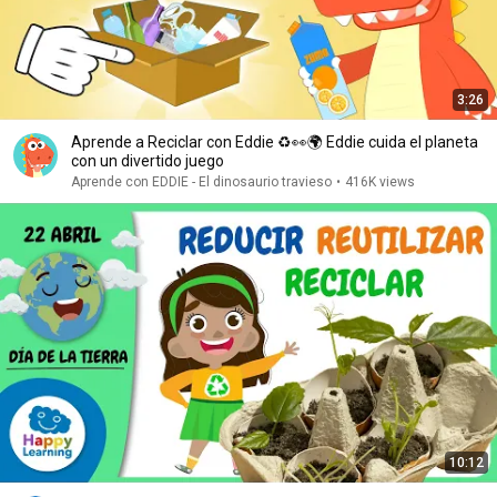
3:26
Aprende a Reciclar con Eddie ♻👀🌍 Eddie cuida el planeta
con un divertido juego
Aprende con EDDIE - El dinosaurio travieso
•
416K views
10:12