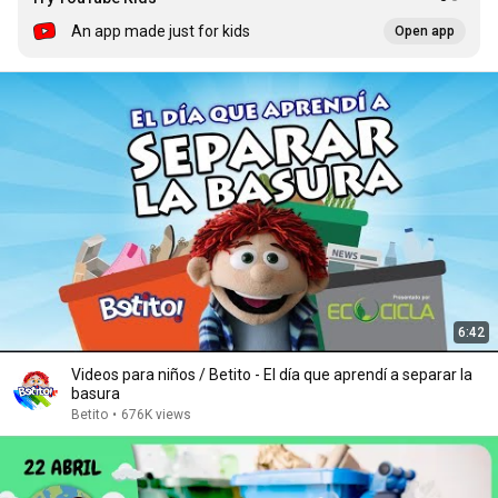
An app made just for kids
Open app
6:42
Videos para niños / Betito - El día que aprendí a separar la
basura
Betito
•
676K views