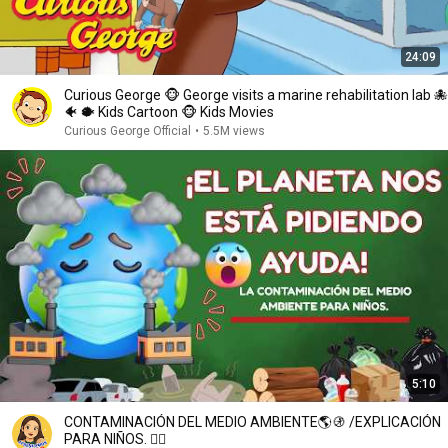
24:09
Curious George 🐵 George visits a marine rehabilitation lab 🐙
🐠 🐡 Kids Cartoon 🐵 Kids Movies
Curious George Official
•
5.5M views
5:10
CONTAMINACIÓN DEL MEDIO AMBIENTE🌎🚯 /EXPLICACIÓN
PARA NIÑOS. 🙋‍♀️