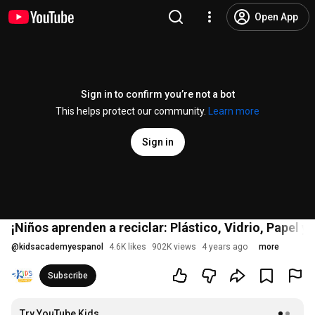
Open App
Sign in to confirm you’re not a bot
This helps protect our community.
Learn more
Sign in
¡Niños aprenden a reciclar: Plástico, Vidrio, Papel 
@
kidsacademyespanol
4.6K likes
902K views
4 years ago
more
Subscribe
Try YouTube Kids