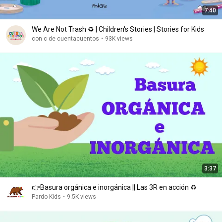
7:40
We Are Not Trash ♻️ | Children's Stories | Stories for Kids
con c de cuentacuentos
•
93K views
3:37
👉Basura orgánica e inorgánica || Las 3R en acción ♻️
Pardo Kids
•
9.5K views