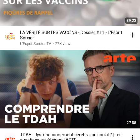
39:23
LA VÉRITÉ SUR LES VACCINS - Dossier #11 - L'Esprit
Sorcier
L'Esprit Sorcier TV
•
77K views
27:58
TDAH : dysfonctionnement cérébral ou social ? | Les