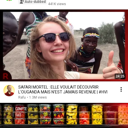
Auto-dubbed
441K views
24:25
SAFARI MORTEL : ELLE VOULAIT DÉCOUVRIR
L'OUGANDA MAIS N'EST JAMAIS REVENUE | #HVI
Rafu
•
1.3M views