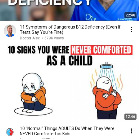
22:48
11 Symptoms of Dangerous B12 Deficiency (Even If
Tests Say You’re Fine)
Doctor Alex
•
579K views
12:46
10 "Normal" Things ADULTS Do When They Were
NEVER Comforted as Kids