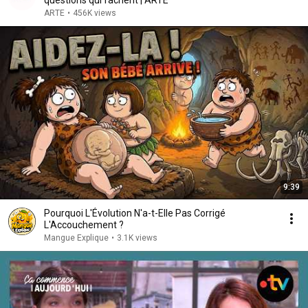
questions qui fâchent | ARTE
ARTE
•
456K views
9:39
Pourquoi L'Évolution N'a-t-Elle Pas Corrigé
L'Accouchement ?
Mangue Explique
•
3.1K views