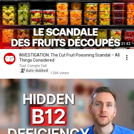
21:42
INVESTIGATION: The Cut Fruit Poisoning Scandal – All
Things Considered
Tout Compte Fait
Auto-dubbed
126K views