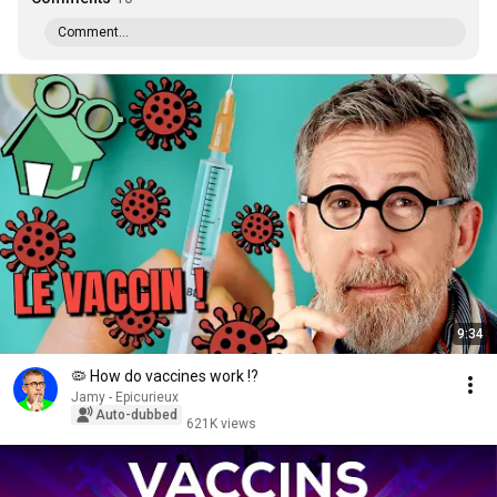
Comment...
9:34
🦠 How do vaccines work !?
Jamy - Epicurieux
Auto-dubbed
621K views