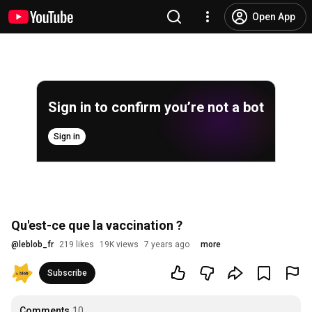
Open App
Sign in to confirm you’re not a bot
Sign in
Qu'est-ce que la vaccination ?
@
leblob_fr
219 likes
19K views
7 years ago
more
Subscribe
Comments
10