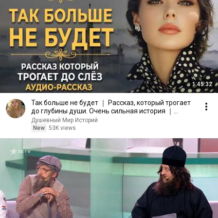
1:45:32
Так больше не будет ｜ Рассказ, который трогает
до глубины души. Очень сильная история ｜
Аудиорассказ
Душевный Мир Историй
New
53K views