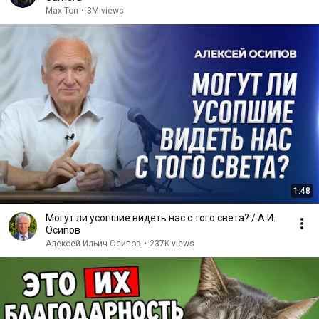
Max Топ
•
3M views
1:48
Могут ли усопшие видеть нас с того света? / А.И.
Осипов
Алексей Ильич Осипов
•
237K views