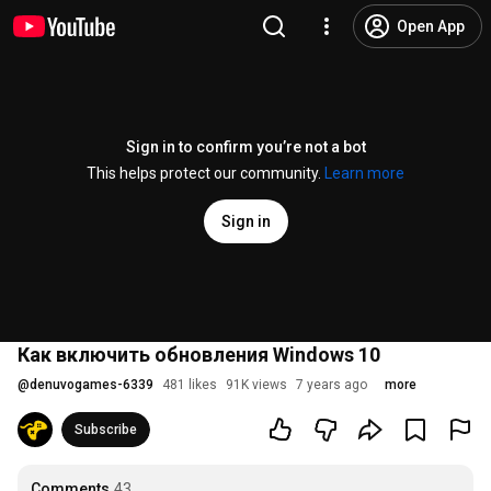
Open App
Sign in to confirm you’re not a bot
This helps protect our community.
Learn more
Sign in
Как включить обновления Windows 10
@
denuvogames-6339
481 likes
91K views
7 years ago
more
Subscribe
Comments
43