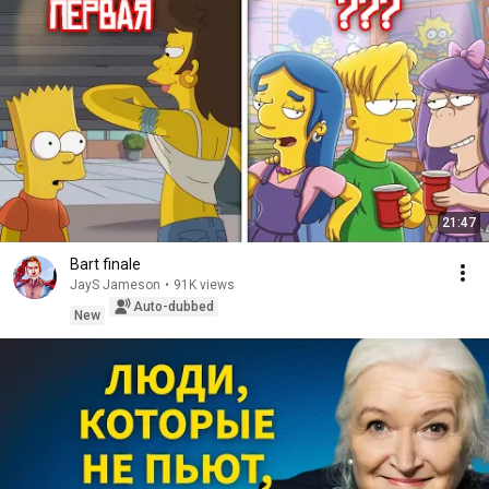
21:47
Bart finale
JayS Jameson
•
91K views
Auto-dubbed
New