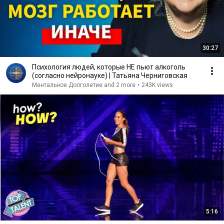
30:27
Психология людей, которые НЕ пьют алкоголь
(согласно нейронауке) | Татьяна Черниговская
Ментальное Долголетие and 2 more
•
243K views
5:16