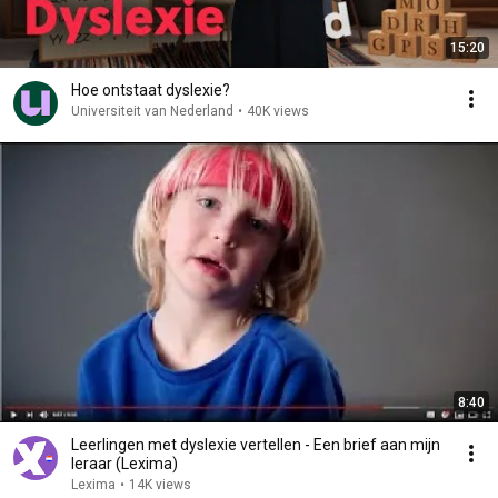
15:20
Hoe ontstaat dyslexie?
Universiteit van Nederland
•
40K views
8:40
Leerlingen met dyslexie vertellen - Een brief aan mijn
leraar (Lexima)
Lexima
•
14K views