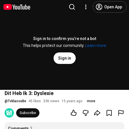
Open App
Sign in to confirm you’re not a bot
This helps protect our community.
Learn more
Sign in
Dit Heb Ik 3: Dyslexie
@
TvklasseBe
45 likes
33K views
15 years ago
more
Subscribe
Comments
3