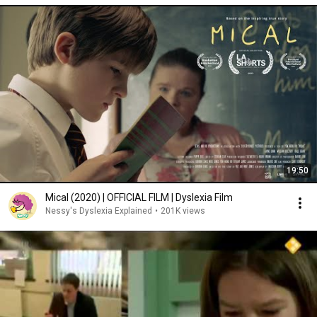
19:50
Mical (2020) | OFFICIAL FILM | Dyslexia Film
Nessy's Dyslexia Explained
•
201K views