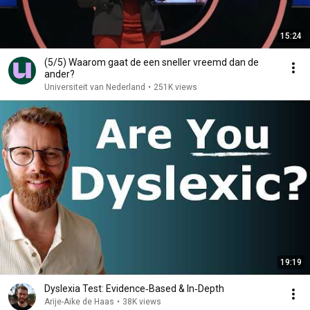
15:24
(5/5) Waarom gaat de een sneller vreemd dan de
ander?
Universiteit van Nederland
•
251K views
19:19
Dyslexia Test: Evidence‑Based & In‑Depth
Arije-Aike de Haas
•
38K views