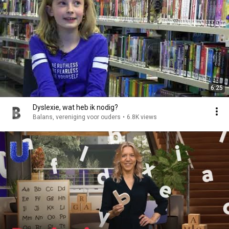
6:25
Dyslexie, wat heb ik nodig?
Balans, vereniging voor ouders
•
6.8K views