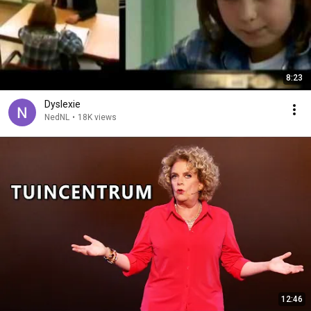
8:23
Dyslexie
NedNL
•
18K views
12:46