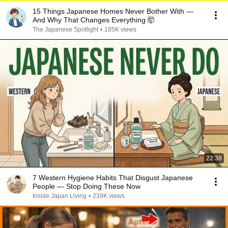
15 Things Japanese Homes Never Bother With —
And Why That Changes Everything 🤯
The Japanese Spotlight
•
185K views
22:38
7 Western Hygiene Habits That Disgust Japanese
People — Stop Doing These Now
Inside Japan Living
•
239K views