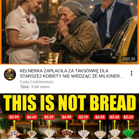
2:00:36
KELNERKA ZAPŁACIŁA ZA TAKSÓWKĘ DLA
STARSZEJ KOBIETY NIE WIEDZĄC ŻE MILIONER
PATRZY
Cuda Codzienności
New
8.6K views