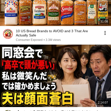
31:08
10 US Bread Brands to AVOID and 3 That Are
Actually Safe
Consumer Exposed
•
3.3M views
2:14:07