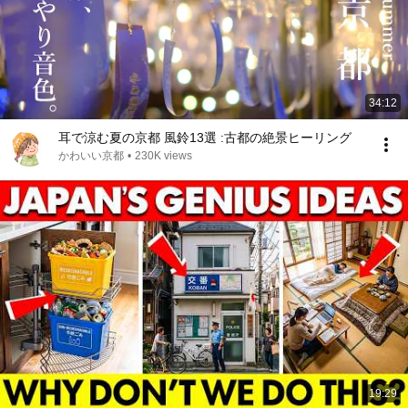
34:12
耳で涼む夏の京都 風鈴13選 :古都の絶景ヒーリング
かわいい京都
•
230K views
19:29