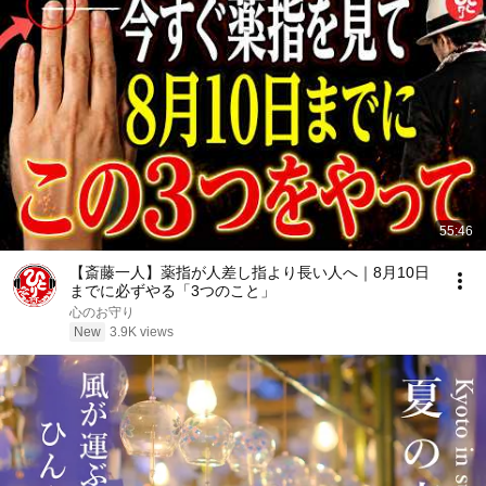
55:46
【斎藤一人】薬指が人差し指より長い人へ｜8月10日
までに必ずやる「3つのこと」
心のお守り
New
3.9K views