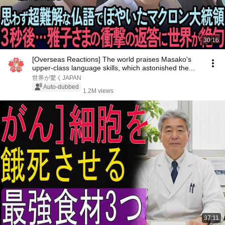
30:16
[Overseas Reactions] The world praises Masako's
upper-class language skills, which astonished the...
世界が驚くJAPAN
Auto-dubbed
1.2M views
37:11