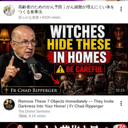
高齢者のためのがん予防｜がん細胞が増えにくい体を
つくる食事法
安らかな老後
•
932K views
32:23
Remove These 7 Objects Immediately — They Invite
Darkness Into Your Home! | Fr Chad Ripperger
The Divine Sermons
New
8.1K views