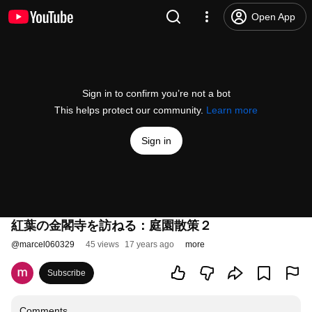
Open App
Sign in to confirm you’re not a bot
This helps protect our community.
Learn more
Sign in
紅葉の金閣寺を訪ねる：庭園散策２
@
marcel060329
45 views
17 years ago
more
Subscribe
Comments