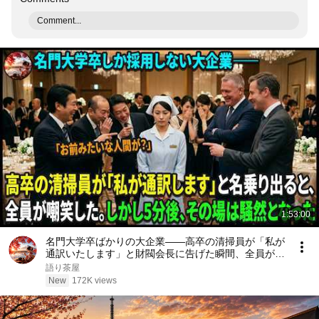
Comment...
1:53:00
名門大学卒ばかりの大企業――高卒の清掃員が「私が
通訳いたします」と財閥会長に告げた瞬間、全員が嘲
笑した。しかし5分後、その場は静まり返った。#動
語り茶屋
エピソード#老後の物語 #家族の物語
New
172K views