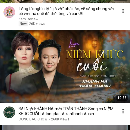
Tổng tài nghìn tỷ "giả vờ" phá sản, về sống chung với
cô vợ nhà quê để thử lòng và cái kết
Kem Review
New
26K views
10:38
Bất Ngờ KHÁNH HÀ mời TRẤN THÀNH Song ca NIỆM
KHÚC CUỐI | #dongdao #tranthanh #asin
#nhachaymoingay
ĐỒNG DAO SHOW
•
260K views