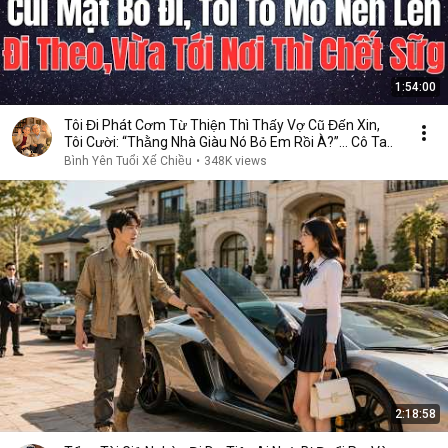
1:54:00
Tôi Đi Phát Cơm Từ Thiện Thì Thấy Vợ Cũ Đến Xin,
Tôi Cười: “Thằng Nhà Giàu Nó Bỏ Em Rồi À?”… Cô Ta..
Bình Yên Tuổi Xế Chiều
•
348K views
2:18:58