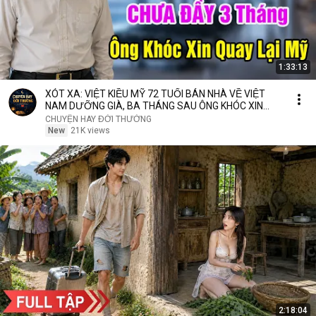
1:33:13
XÓT XA: VIỆT KIỀU MỸ 72 TUỔI BÁN NHÀ VỀ VIỆT
NAM DƯỠNG GIÀ, BA THÁNG SAU ÔNG KHÓC XIN
QUAY LẠI MỸ
CHUYỆN HAY ĐỜI THƯỜNG
New
21K views
2:18:04