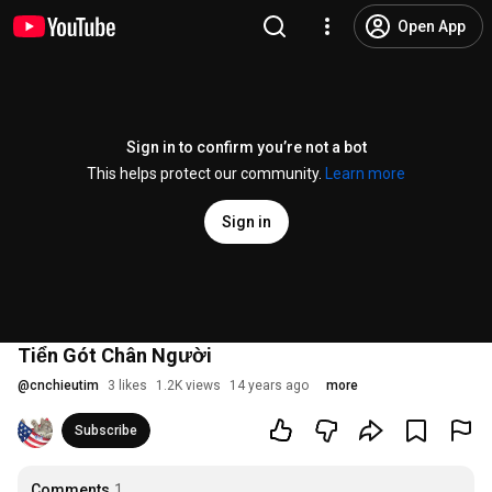
Open App
Sign in to confirm you’re not a bot
This helps protect our community.
Learn more
Sign in
Tiển Gót Chân Người
@
cnchieutim
3 likes
1.2K views
14 years ago
more
Subscribe
Comments
1