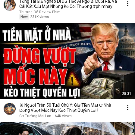
Tổng Tài Giả Nghèo Đi Dự Tiệc Ai Ngờ Bị Đuổi Ra, Và
Cái Kết Xấu Mặt Những Kẻ Coi Thường #phimhay
Thượng Đế Review Phim
New
231K views
25:31
🥇 Người Trên 50 Tuổi Chú Ý: Giữ Tiền Mặt Ở Nhà
Đừng Vượt Mốc Này Kẻo Thiệt Quyền Lợi !
Cơ Trưởng Mai Lan
•
64K views