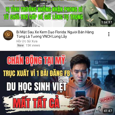
1:04:37
Bí Mật Sau Xe Kem Dạo Florida: Người Bán Hàng
Từng Là Tướng VNCH Lừng Lẫy
Hồi Ức Sử Xưa
New
15K views
41:47