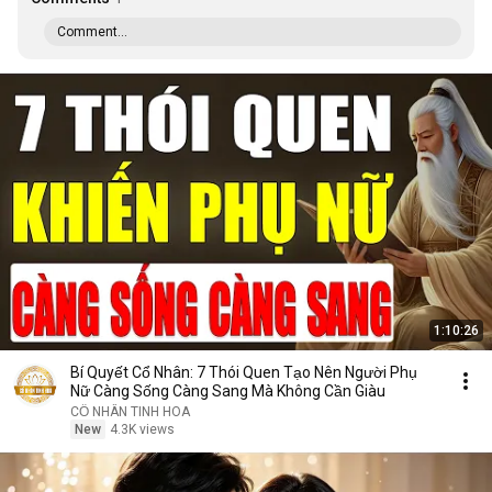
Comment...
1:10:26
Bí Quyết Cổ Nhân: 7 Thói Quen Tạo Nên Người Phụ
Nữ Càng Sống Càng Sang Mà Không Cần Giàu
CỔ NHÂN TINH HOA
New
4.3K views