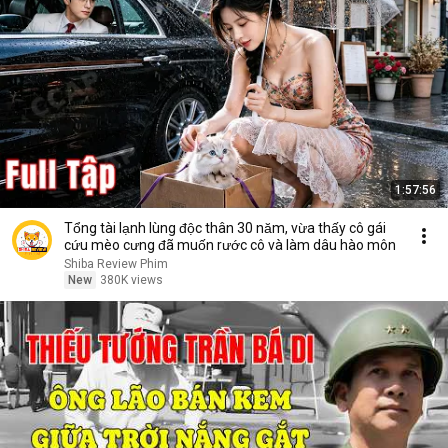
1:57:56
Tổng tài lạnh lùng độc thân 30 năm, vừa thấy cô gái
cứu mèo cưng đã muốn rước cô và làm dâu hào môn
Shiba Review Phim
New
380K views