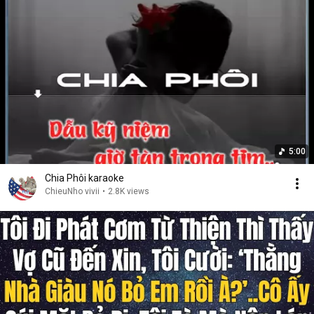
5:00
Chia Phôi karaoke
ChieuNho vivii
•
2.8K views