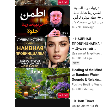
Cafe Ambience
LIVE
ترتيبات ربنا الحلوة | 
اطمن ربنا شايل همك 
❤️ عظة مؤثرة لـ أبونا 
داود لمعي
صوت الراعي – The Shepherd’s Voice
77K
4mo ago
53:27
＂НАИВНАЯ 
ПРОВИНЦИАЛКА＂ 
— Душевный 
рассказ о жизни, 
Душевный Мир Историй
который заставит 
58K
3d ago
задуматься и 
New
1:31:21
тронет 
Healing of the Mind 
Аудиорассказ
🌿 Bamboo Water 
Sounds & Relaxing 
Music, Anxiety 
Positive Healing Music
Relief
438 watching
LIVE
10 Hour Timer
Online Alarm Kur