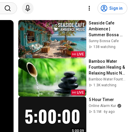
Sign in
Seaside Cafe 
Ambience | 
Summer Bossa 
Nova Jazz ~ Beach 
Sunny Bossa Cafe
Coffee Shop Waves 
138 watching
& Tropical Vibes
LIVE
Bamboo Water 
Fountain Healing & 
Relaxing Music No 
Ads 24/7 自然の音
Bamboo Water Fountain Healing
とともに音楽をリラ
1.3K watching
ックス バンブーウォ
LIVE
ーターファウンテン
5 Hour Timer
【癒し音楽BGM】
Online Alarm Kur
5.1M
6y ago
5:00:09