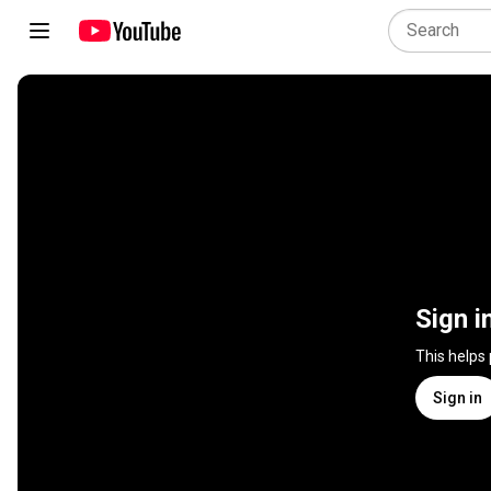
Sign i
This helps
Sign in