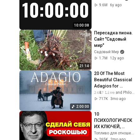
9.6M
6y ago
10:00:08
Пересадка пиона. 
Сайт "Садовый 
мир"
Садовый Мир
1.7M
12y ago
21:14
20 Of The Most 
Beautiful Classical 
Adagios for 
Relaxation and 
𝟸𝟺&𝟽 𝙻𝚒𝚟𝚎 and Philosophical Instrumentals
Peace in 
717K
3mo ago
Rachmaninoff Style
2:00:00
10 
ПСИХОЛОГИЧЕСК
ИХ КЛЮЧЕЙ, 
ЧТОБЫ ВАС 
Топливо для отношений
ВОСПРИНИМАЛИ 
265K
2mo ago