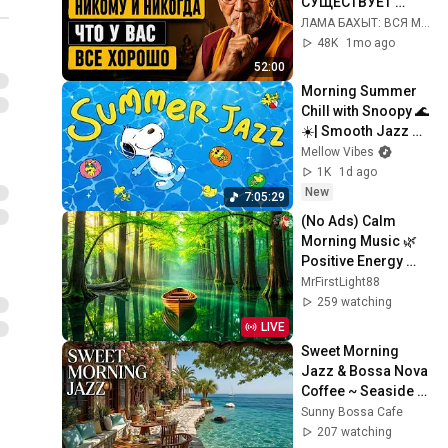
СУЩЕСТВУЕТ 
ЛИШЬ ОДИН 
ЛАМА БАХЫТ: ВСЯ МУДРОСТЬ ВОСТОКА
МУДРЫЙ ОТВЕТ. 
48K
1mo ago
ОСТАЛЬНЫЕ 
52:00
ОТНИМАЮТ У ВАС 
Morning Summer 
ЖИЗНЕННЫЕ 
Chill with Snoopy 🌊
СИЛЫ.
☀️| Smooth Jazz 
Playlist to Refresh 
Mellow Vibes
Your Day
1K
1d ago
New
7:05:29
(No Ads) Calm 
Morning Music 🌿 
Positive Energy 
Start & Gentle 
MrFirstLight88
Stress Relief for a 
259 watching
Peaceful Day
LIVE
Sweet Morning 
Jazz & Bossa Nova 
Coffee ~ Seaside 
Bossa Nova 
Sunny Bossa Cafe
Relaxing Beach 
207 watching