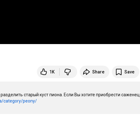
1K
Share
Save
 разделить старый куст пиона. Если Вы хотите приобрести саженец 
ua/category/peony/