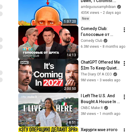
Dawn, 1 Colonist 
Start...
ambiguousamphibian
435K views
•
2 days ago
New
1:07:20
Comedy Club: 
Голосовые от 
друга | 
Comedy Club
Батрутдинов, 
6.3M views
•
8 months ago
Карибидис, Шкуро 
14:13
@ComedyClubRussi
ChatGPT Offered Me 
a
$2m To Keep Quiet: 
No One Is Ready For 
The Diary Of A CEO
What's Coming!
9M views
•
3 weeks ago
2:00:50
I Left The U.S. And 
Bought A House In 
Italy For $13K
CNBC Make It
3M views
•
1 month ago
8:51
Хирурги мне этого 