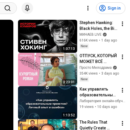
Sign in
Stephen Hawking: 
Black Holes, the Big 
Bang, and the End of 
МИНАЕВ LIVE
the Universe / Idol 
616K views
•
1 day ago
Stories / MINAEV
New
1:07:13
ОТПУСК, КОТОРЫЙ 
МОЖЕТ ВСЁ 
ИЗМЕНИТЬ! 
Просто Мелодрама
Курортный роман. 
354K views
•
3 days ago
Все серии
New
3:23:01
Как управлять 
образовательным 
проектом? Личный 
Лаборатория онлайн-обучения
опыт и ошибки. 21-
19 views
•
10 days ago
й образовательный 
1:13:52
эфир
The Rules That 
Quietly Create 