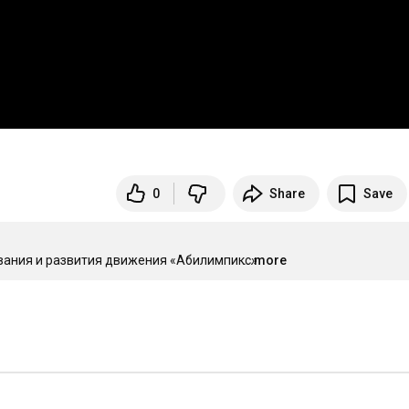
0
Share
Save
вания и развития движения «Абилимпикс»
...more