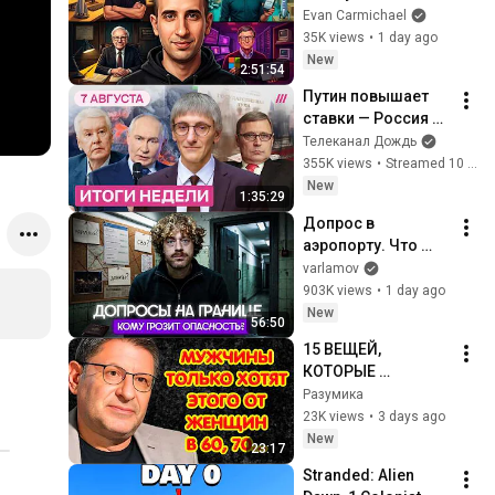
Millionaires
Evan Carmichael
35K views
•
1 day ago
New
2:51:54
Путин повышает 
ставки — Россия 
горит. ФСБ берет 
Телеканал Дождь
власть. Агония 
355K views
•
Streamed 10 hours ago
WIldberries. Снимут 
New
1:35:29
ли «Яблоко»?
Допрос в 
аэропорту. Что 
спрашивает ФСБ? | 
varlamov
Уголовные дела за 
903K views
•
1 day ago
донаты, 
New
56:50
отношение к войне 
15 ВЕЩЕЙ, 
и Навальному
КОТОРЫЕ 
МУЖЧИНЫ ХОТЯТ 
Разумика
ОТ ЖЕНЩИНЫ 
23K views
•
3 days ago
ПОСЛЕ 60–70 ЛЕТ  
New
23:17
Михаил 
Stranded: Alien 
Лабковский