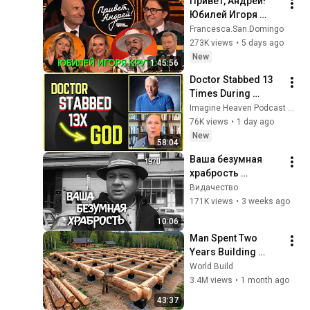
Привет, Андрей! 
Юбилей Игоря 
Крутого 01.08.2026
Francesca.San.Domingo
273K views
•
5 days ago
New
1:45:56
Doctor Stabbed 13 
Times During 
Murder Attempt - 
Imagine Heaven Podcast with John Burke
Then God Showed 
76K views
•
1 day ago
Up | Near Death 
New
58:04
Experience
Ваша безумная 
храбрость 
(короткометражн
Видачество
ый фильм, 1970)
171K views
•
3 weeks ago
10:06
Man Spent Two 
Years Building 
HUGE Wooden 
World Build
House for his 
3.4M views
•
1 month ago
Family | Start to 
43:37
Finish by 