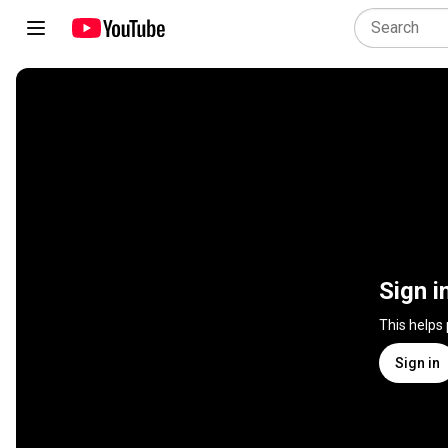
Sign i
This helps
Sign in