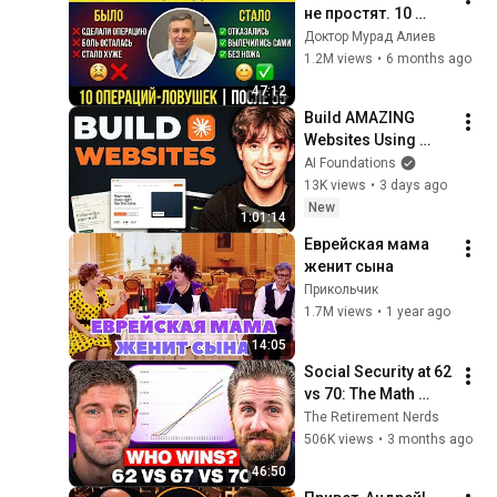
не простят. 10 
операций, которые 
Доктор Мурад Алиев
калечат после 55
1.2M views
•
6 months ago
47:12
Build AMAZING 
Websites Using 
Claude Code! (Full 
AI Foundations
Guide)
13K views
•
3 days ago
New
1:01:14
Еврейская мама 
женит сына
Прикольчик
1.7M views
•
1 year ago
14:05
Social Security at 62 
vs 70: The Math 
Everyone Gets 
The Retirement Nerds
Wrong
506K views
•
3 months ago
46:50