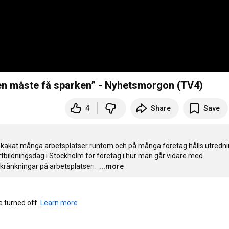
nen måste få sparken” - Nyhetsmorgon (TV4)
4
Share
Save
kakat många arbetsplatser runtom och på många företag hålls utredni
rtbildningsdag i Stockholm för företag i hur man går vidare med 
 kränkningar på arbetsplatsen. 
…
...more
turned off. 
Learn more