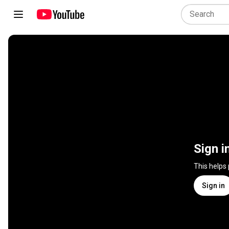
Sign i
This helps
Sign in