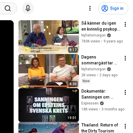
Sign in
Så känner du igen 
en kvinnlig psykopat 
- Nyhetsmorgon 
Nyhetsmorgon
(TV4)
783K views
•
9 years ago
8:17
Dagens 
sommargäst tar 
oss med till 1910-
Nyhetsmorgon
talets Stockholm | 
2K views
•
2 days ago
Nyhetsmorgon | TV4 
New
8:30
& TV4 Play
Dokumentär: 
Sanningen om 
Epsteins svenska 
Expressen
krets
18K views
•
3 months ago
19:01
Thailand: Return of 
the Dirty Tourism