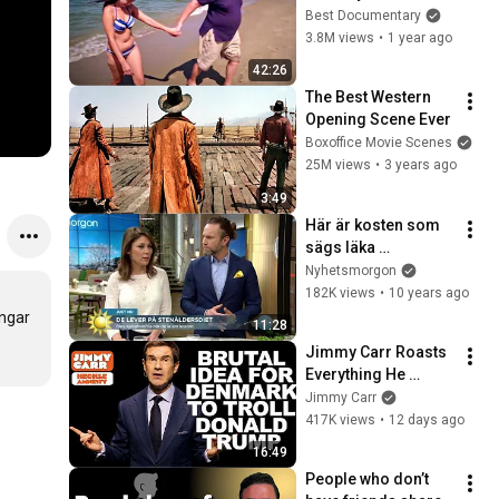
Best Documentary
3.8M views
•
1 year ago
42:26
The Best Western 
Opening Scene Ever
Boxoffice Movie Scenes
25M views
•
3 years ago
3:49
Här är kosten som 
sägs läka 
inflammationer - 
Nyhetsmorgon
Nyhetsmorgon 
182K views
•
10 years ago
(TV4)
ngar 
11:28
Jimmy Carr Roasts 
Everything He 
Knows About 
Jimmy Carr
Denmark | Jimmy 
417K views
•
12 days ago
Carr Crowd Work
16:49
People who don’t 