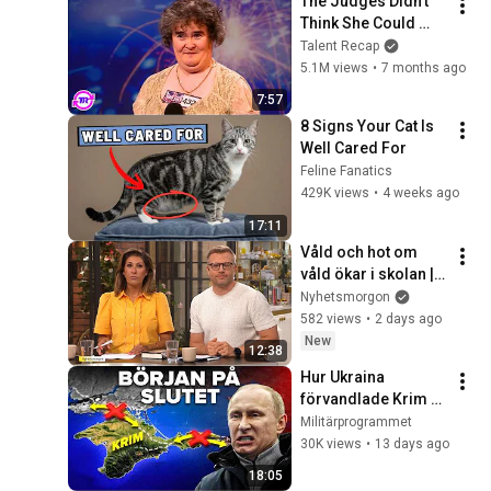
The Judges Didn't 
@bjornbrenton
Think She Could 
Sing... But Then She 
Talent Recap
Opened Her Mouth!
5.1M views
•
7 months ago
7:57
8 Signs Your Cat Is 
Well Cared For
Feline Fanatics
429K views
•
4 weeks ago
17:11
Våld och hot om 
våld ökar i skolan | 
Nyhetsmorgon | TV4 
Nyhetsmorgon
& TV4 Play
582 views
•
2 days ago
New
12:38
Hur Ukraina 
förvandlade Krim 
till Putins värsta 
Militärprogrammet
mardröm
30K views
•
13 days ago
18:05