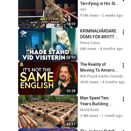
Terrifying in His 5th 
Fight
VS+
918K views
•
2 weeks ago
10:59
KRIMINALVÅRDARE 
DÖMS FÖR BROTT 
MOT 
Prime Crime
TYSTNADSPLIKT | 
68K views
•
8 months ago
HELA 
34:50
RÄTTEGÅNGEN
The Reality of 
Moving To America 
With ISMO | Hello
800 Pound Gorilla Comedy Slices
492K views
•
4 months ago
30:28
Man Spent Two 
Years Building 
HUGE Wooden 
World Build
House for his 
3.4M views
•
1 month ago
Family | Start to 
43:37
Finish by 