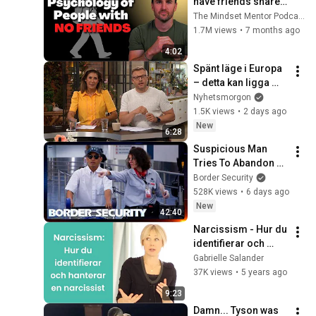
have friends share 
these five 
The Mindset Mentor Podcast
personality traits
1.7M views
•
7 months ago
4:02
Spänt läge i Europa 
– detta kan ligga 
bakom 
Nyhetsmorgon
migrantkrisen i 
1.5K views
•
2 days ago
Ceuta | 
New
6:28
Nyhetsmorgon | TV4 
Suspicious Man 
& TV4 Play
Tries To Abandon 
His Bags At The 
Border Security
Border | DOUBLE 
528K views
•
6 days ago
EPISODE | Border 
New
42:40
Security Australia
Narcissism - Hur du 
identifierar och 
hanterar en 
Gabrielle Salander
narcissist
37K views
•
5 years ago
9:23
Damn... Tyson was 