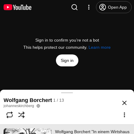
Open App
Sign in to confirm you’re not a bot
This helps protect our community.
Learn more
Sign in
Wolfgang Borchert "In einem Wirtshaus beim Stein
Wolfgang Borchert
1 / 13
@
johanneskirchbergvideo
64 likes
5.3K views
11 years ago
more
johanneskirchberg
Subscribe
Wolfgang Borchert "In einem Wirtshaus
Comments
4