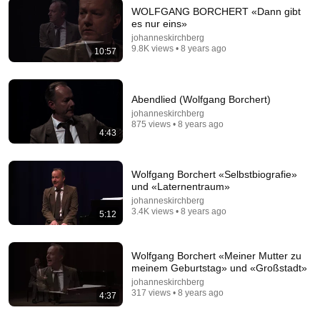
WOLFGANG BORCHERT «Dann gibt
es nur eins»
3:13
johanneskirchberg
9.8K views • 8 years ago
10:57
In Hamburg I Wolfgang Borchert I Johannes
Kirchberg
johanneskirchberg
•
1.5K views
Abendlied (Wolfgang Borchert)
johanneskirchberg
875 views • 8 years ago
4:43
Wolfgang Borchert «Selbstbiografie»
und «Laternentraum»
johanneskirchberg
3.4K views • 8 years ago
5:12
Wolfgang Borchert «Meiner Mutter zu
meinem Geburtstag» und «Großstadt»
5:43
johanneskirchberg
317 views • 8 years ago
4:37
The Bob Newhart Toupee Sketch That Broke Dean
Martin