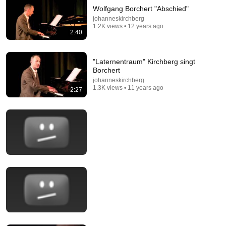
Wolfgang Borchert "Abschied"
johanneskirchberg
1.2K views • 12 years ago
2:40
"Laternentraum" Kirchberg singt
Borchert
johanneskirchberg
1.3K views • 11 years ago
2:27
4:05
Am Steinhuder Meer
Ulrich Tukur & Die Rhythmus Boys - Topic
•
24K views