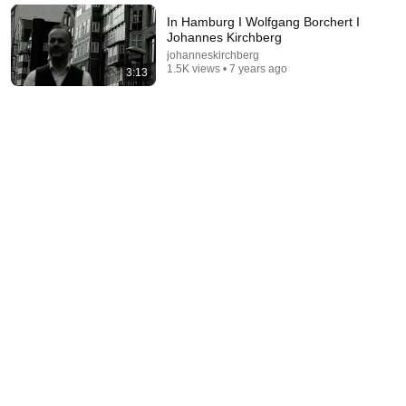
Dean Martin
•
2.5M views
In Hamburg I Wolfgang Borchert I
Johannes Kirchberg
johanneskirchberg
1.5K views • 7 years ago
3:13
14:22
🚨 If Cops Say "I Smell Alcohol" — Say THIS
Immediately (It's a Trap)
James Whitmore
New
865K views