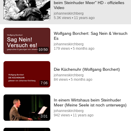
beim Steinhuder Meer" HD - offizielles
Video
Comment...
johanneskirchberg
3:39
5.3K views • 11 years ago
Wolfgang Borchert: Sag Nein & Versuch
Es
johanneskirchberg
179 views • 5 months ago
10:50
Die Küchenuhr (Wolfgang Borchert)
johanneskirchberg
84 views • 5 months ago
7:06
8:36
If Cops Ask "Where You Headed?" - Say THIS
In einem Wirtshaus beim Steinhuder
(Simple Phrase)
Meer (Meine Seele ist noch unterwegs)
Hampton Law
•
931K views
johanneskirchberg
942 views • 11 years ago
3:01