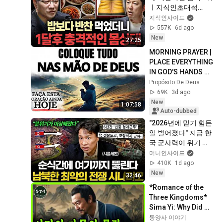
ㅣ지식인초대석
EP.155 (이승훈 교수 
지식인사이드
1부)
557K
6d ago
New
27:25
MORNING PRAYER | 
PLACE EVERYTHING 
IN GOD'S HANDS 
AND REST
Propósito De Deus
69K
3d ago
New
1:07:58
Auto-dubbed
"2026년에 믿기 힘든 
일 벌어졌다" 지금 한
국 군사력이 위기 상
황인 진짜 이유 (샤를
머니인사이드
세환 1부)
410K
1d ago
New
32:46
*Romance of the 
Three Kingdoms* 
Sima Yi: Why Did 
His Family Face the 
동양사 이야기