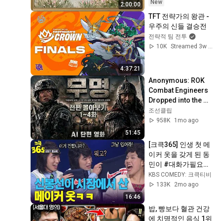
Ambient TV 
New
2:00:00
Screensaver
TFT 전략가의 왕관 - 
우주의 신들 결승전
전략적 팀 전투
10K
Streamed 3w ago
4:37:21
Anonymous: ROK 
Combat Engineers 
Dropped into the 
645 AD Siege of 
조선클립
Ansi Fortress - 
958K
1mo ago
Episodes 1-4 Ful...
51:45
[크큭365] 인생 첫 메
이커 옷을 갖게 된 동
민이 #대화가필요해 
| KBS 방송
KBS COMEDY: 크큭티비
133K
2mo ago
16:46
밥, 빵보다 혈관 건강
에 치명적인 음식 1위