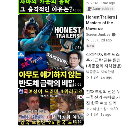
Annihilation Even 
254K
1mo ago
After Conq...
Auto-dubbed
46:00
Honest Trailers | 
Masters of the 
Universe
Screen Junkies
583K
2d ago
New
7:49
삼성전자, 하이닉스 
주가 급락 근본 원인 
(박종훈의 지식한방)
박종훈의 지식한방
1.2M
2w ago
35:05
진짜 드럼의 신은 누
구?! 신의 능력을 가
진 한국 여성 드러머
와 영국의 드럼 초고
소마의댄스월드☆SOMA DANCEWORLD
수 무대에 심사위원
1.9M
1y ago
들이 넋을 잃은 이유!
12:49
(해외반응)ㅣ영국 갓