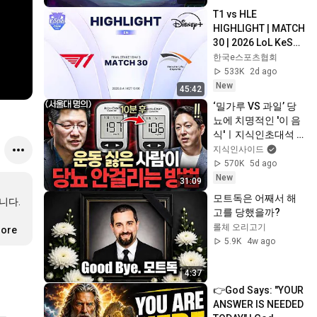
T1 vs HLE 
HIGHLIGHT | MATCH 
30 | 2026 LoL KeSPA 
CUP
한국e스포츠협회
533K
2d ago
New
45:42
‘밀가루 VS 과일’ 당
뇨에 치명적인 '이 음
식'ㅣ지식인초대석 
EP.156 (이승훈 교수 
지식인사이드
2부)
570K
5d ago
New
31:09
모트독은 어째서 해
다. 

고를 당했을까?
롤체 오리고기
more
5.9K
4w ago
4:37
👉God Says: "YOUR 
ANSWER IS NEEDED 