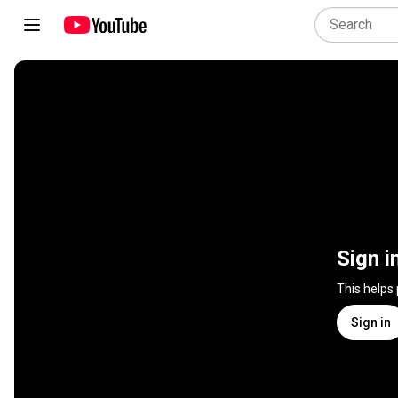
Sign i
This helps
Sign in