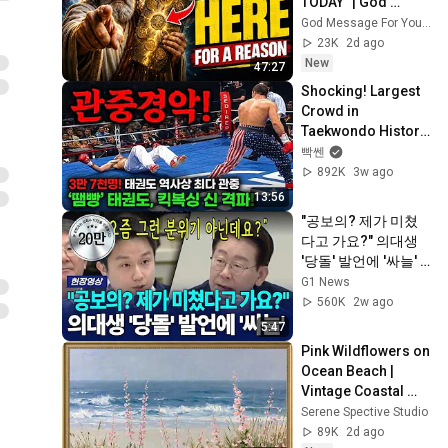
TODAY" | God 
Message Today | 
God Message For You Now
Gods Message 
23K
2d ago
Now
New
47:27
Shocking! Largest 
Crowd in 
Taekwondo History! 
Substitute Fighter 
빡쎈
Defeats Kickboxing 
892K
3w ago
God!
13:56
"공보의? 제가 미쳤
다고 가요?" 의대생 
'당돌' 발언에 '싸늘'  
[G1현장영상]
G1 News
560K
2w ago
5:47
Pink Wildflowers on 
Ocean Beach | 
Vintage Coastal 
Seascape Oil 
Serene Spective Studio
Painting | 4K 
89K
2d ago