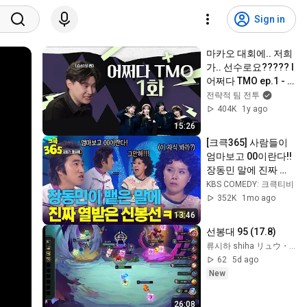
Sign in
마카오 대회에.. 저희
가.. 선수로요????? l 
어쩌다 TMO ep.1 - 
전략적 팀 전투
전략적 팀 전투
404K
1y ago
15:26
[크큭365] 사람들이 
엄마보고 00이란다!! 
장동민 말에 진짜 열
받은 신봉선ㅋㅋ #대
KBS COMEDY: 크큭티비
화가필요해 | KBS 방
352K
1mo ago
송
13:46
선봉대 95 (17.8)
류시하 shiha リュウ・しは [TFT JP]
62
5d ago
New
26:08