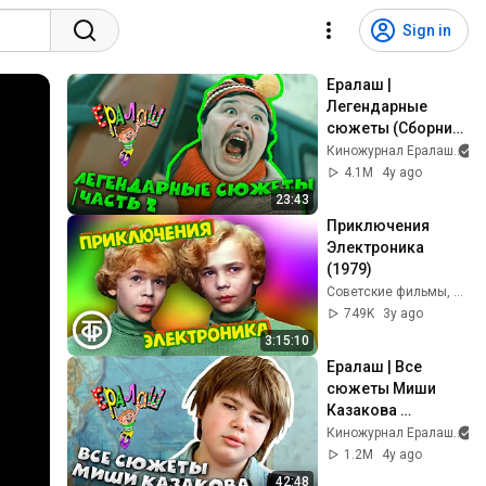
Sign in
Ералаш | 
Легендарные 
сюжеты (Сборник) 
| часть 2
Киножурнал Ералаш
4.1M
4y ago
23:43
Приключения 
Электроника 
(1979)
Советские фильмы, спектакли и телепередачи
749K
3y ago
3:15:10
Ералаш | Все 
сюжеты Миши 
Казакова 
(Сборник)
Киножурнал Ералаш
1.2M
4y ago
42:48