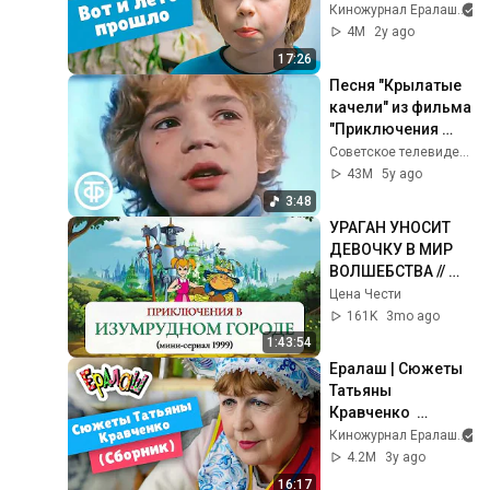
Киножурнал Ералаш
4M
2y ago
17:26
Песня "Крылатые 
качели" из фильма 
"Приключения 
Электроника" 
Советское телевидение. ГОСТЕЛЕРАДИОФОНД
(1979)
43M
5y ago
3:48
УРАГАН УНОСИТ 
ДЕВОЧКУ В МИР 
ВОЛШЕБСТВА // 
Приключения в 
Цена Чести
Изумрудном 
161K
3mo ago
городе
1:43:54
Ералаш | Сюжеты 
Татьяны 
Кравченко  
(Сборник)
Киножурнал Ералаш
4.2M
3y ago
16:17