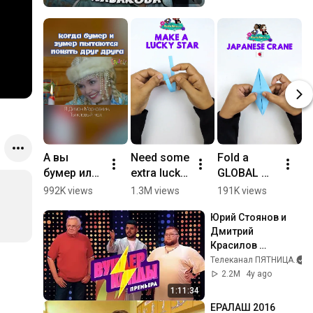
А вы 
Need some 
Fold a 
Д
бумер или 
extra luck? 
GLOBAL 
б
зумер? 
Make this 
craft with 
#
992K views
1.3M views
191K views
9
#ералаш 
DIY star 
us! | DIY 
#
Юрий Стоянов и 
#дети 
craft! ⭐ 
Japanese 
и
Дмитрий 
#новыйго
#papergirl
Crane | The 
Красилов 
д #зумер 
s #shorts 
Paper Girls 
угадывают 
Телеканал ПЯТНИЦА
#бумер
#papercraf
Show 
таланты детей // 
2.2M
4y ago
t #origami 
#papercraf
Вундеркинды
1:11:34
#star
t #origami 
ЕРАЛАШ 2016
#japan