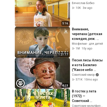
Вячеслав Бобко
10K
3w ago
5:16
Внимание, 
черепаха (детская 
комедия, реж. 
Ролан Быков, 1969 
Мосфильм - для детей
г.)
1M
10y ago
1:21:17
Песня лисы Алисы 
и кота Базилио 
("Какое небо 
голубое...") из 
Советский юмор
фильма 
571K
10mo ago
"Приключения 
4:19
Буратино" (1975)
В гостях у лета 
(1972) — 
Советский 
мультфильм — 
Советские мультфильмы - Золотая коллекция СССР