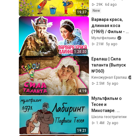
Золотая 
29K
6d ago
коллекция 
New
19:37
Soyuzmulfilm
Варвара краса, 
длинная коса 
(1969) / Фильм - 
сказка
Мультфильмы
21M
5y ago
1:20:20
Ералаш | Сила 
таланта (Выпуск 
№360)
Киножурнал Ералаш
2.5M
5y ago
4:19
Мультфильм о 
Тесее и 
Минотавре. 
Легенды и мифы 
Школа геостратегии
Древней Греции 
1.4M
2y ago
#путешествие по 
19:21
Греции с 