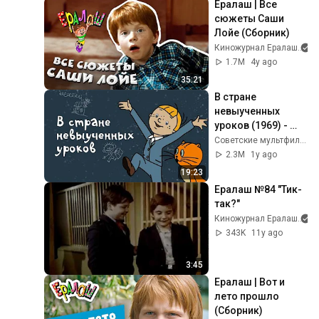
Ералаш | Все 
Жариновым
сюжеты Саши 
Лойе (Сборник)
Киножурнал Ералаш
1.7M
4y ago
35:21
В стране 
невыученных 
уроков (1969) - 
Советские 
Советские мультфильмы - Золотая коллекция СССР
мультфильмы - 
2.3M
1y ago
Золотая 
19:23
коллекция СССР
Ералаш №84 "Тик-
так?"
Киножурнал Ералаш
343K
11y ago
3:45
Ералаш | Вот и 
лето прошло 
(Сборник)