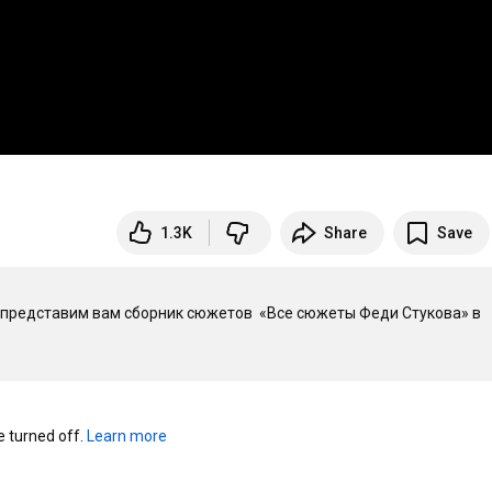
1.3K
Share
Save
 представим вам сборник сюжетов  «Все сюжеты Феди Стукова» в 
turned off. 
Learn more