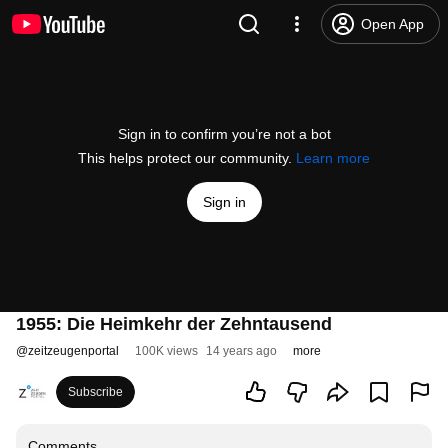
Open App
Sign in to confirm you’re not a bot
This helps protect our community.
Learn more
Sign in
1955: Die Heimkehr der Zehntausend
@
zeitzeugenportal
100K views
14 years ago
more
Subscribe
Comments