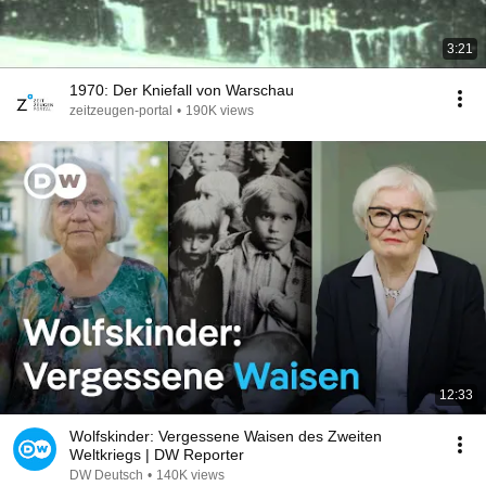
3:21
1970: Der Kniefall von Warschau
zeitzeugen-portal
•
190K views
12:33
Wolfskinder: Vergessene Waisen des Zweiten
Weltkriegs | DW Reporter
DW Deutsch
•
140K views