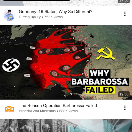
27:50
Germany: 16 States, Why So Different?
Dương Địa Lý
•
753K views
19:36
The Reason Operation Barbarossa Failed
Imperial War Museums
•
888K views