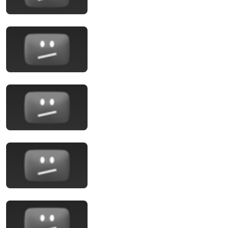
24:59
If You Have Green Eyes — DNA Finally Revealed
Where They Really Come From
Asian Ancestry
•
588K views