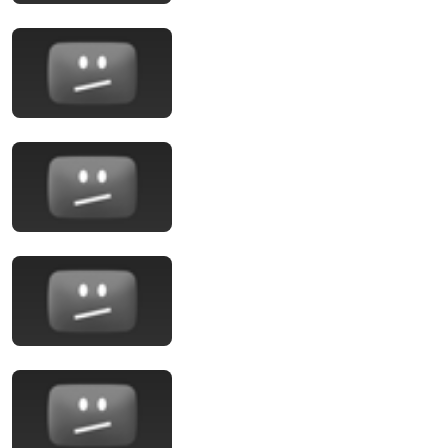
New
1.3K views
25:46
Signs You Might Be a Polymath (Society Can't
Handle you)
Neuroveil
•
67K views