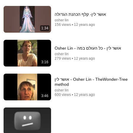
12:44
אושר לין- קלף הכהנת הגדולה
osher lin
המתמודדת שהצליחה לרגש את עידן רייכל עד דמעות:
156 views • 12 years ago
האודישן של רננה חובב
1:34
The Voice ישראל
•
383K views
Osher Lin - אושר לין - כל העולם במה
osher lin
279 views • 12 years ago
3:16
אושר לין - Osher Lin - TheWonder-Tree
method
osher lin
600 views • 12 years ago
3:46
36:00
לבד בלב הכפר - חלק 2: האמת על המציאות האלימה
בכפרים הערבים | שבים | הפודקאסט של יד לאחים
יד לאחים