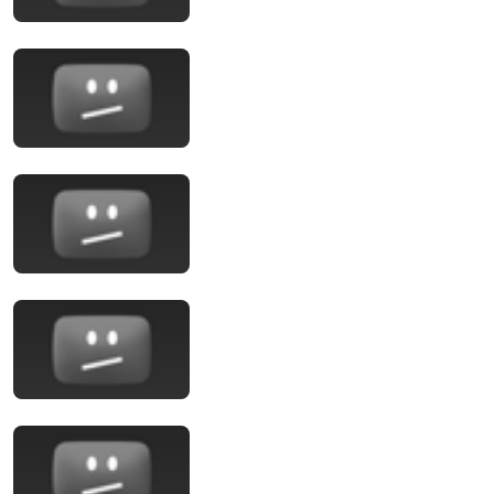
3:46
אושר לין - Osher Lin - TheWonder-Tree method
osher lin
•
600 views
16:45
Hofi Géza - eredeti felvétel1972-ből
Dadpool Hungary
•
100K views