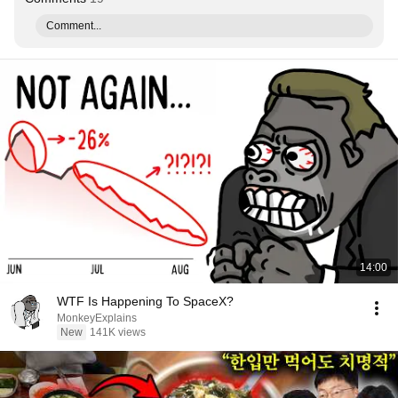
Comment...
14:00
WTF Is Happening To SpaceX?
MonkeyExplains
New
141K views