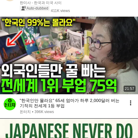
한미사 - 한국과 미국 사이
Auto-dubbed
411K views
21:57
"한국인만 몰라요" 65세 엄마가 하루 2,000달러 버는
기적의 전세계 1등 부업
돈터치
•
396K views