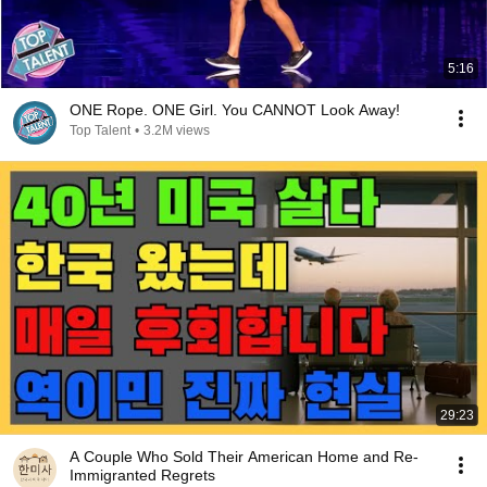
5:16
ONE Rope. ONE Girl. You CANNOT Look Away!
Top Talent
•
3.2M views
29:23
A Couple Who Sold Their American Home and Re-
Immigranted Regrets