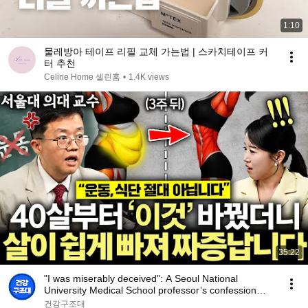
1:10
물레방아 테이프 리필 교체 가는법 | 스카치테이프 커
터 추천
Celine Home 셀린홈
•
1.4K views
35:22
"I was miserably deceived": A Seoul National
University Medical School professor’s confession
aft...
건강구조대