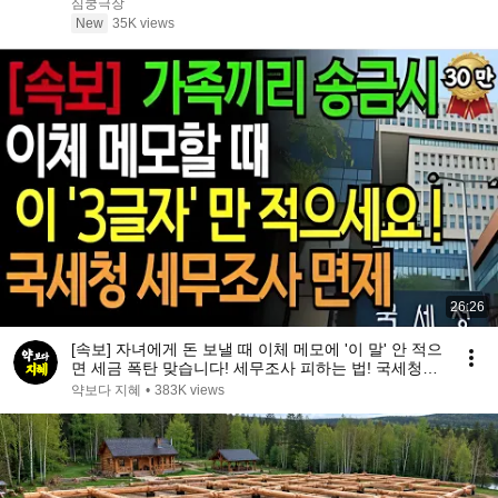
심쿵극장
New
35K views
26:26
[속보] 자녀에게 돈 보낼 때 이체 메모에 '이 말' 안 적으
면 세금 폭탄 맞습니다! 세무조사 피하는 법! 국세청도
인정하는 작성법 공개 | 인생지혜 | 행복노후 | 오디오
약보다 지혜
•
383K views
북