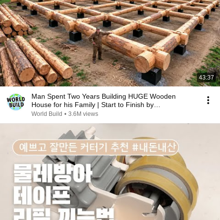
43:37
Man Spent Two Years Building HUGE Wooden
House for his Family | Start to Finish by
@bjornbrenton
World Build
•
3.6M views