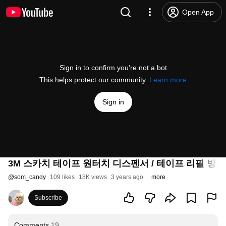
Open App
Sign in to confirm you’re not a bot
This helps protect our community.
Learn more
Sign in
3M 스카치 테이프 원터치 디스펜서 / 테이프 리필 방
@
som_candy
109 likes
18K views
3 years ago
more
Subscribe
Comments
19