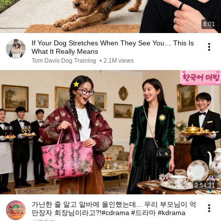
8:01
If Your Dog Stretches When They See You… This Is
What It Really Means
Tom Davis Dog Training
•
2.1M views
2:54:21
가난한 줄 알고 알바에 올인했는데... 우리 부모님이 억
만장자 회장님이라고?!#cdrama #드라마 #kdrama