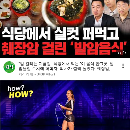
38:47
"암 걸리는 지름길" 식당에서 먹는 '이 음식 한그릇' 발
암물질 수치에 화학자, 의사가 깜짝 놀랐다. 췌장암, 치
매 걸리기 싫다면 절대 먹지 마세요 (암 명강의)
지식의 맛
•
343K views