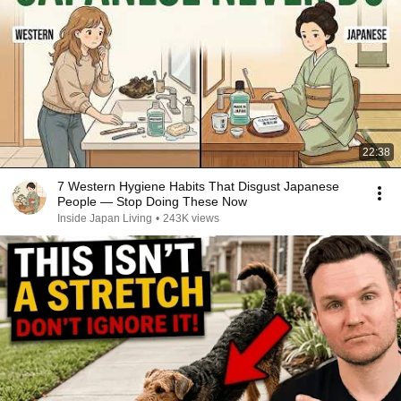
22:38
7 Western Hygiene Habits That Disgust Japanese
People — Stop Doing These Now
Inside Japan Living
•
243K views