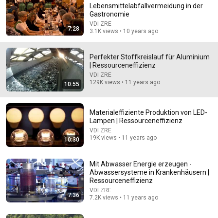
Lebensmittelabfallvermeidung in der
Gastronomie
VDI ZRE
7:28
3.1K views • 10 years ago
Perfekter Stoffkreislauf für Aluminium
| Ressourceneffizienz
VDI ZRE
129K views • 11 years ago
10:55
28:31
How does that work? Aluminum - The North and the
Materialeffiziente Produktion von LED-
lightweight metal | NDR
Lampen | Ressourceneffizienz
NDR Doku
VDI ZRE
Auto-dubbed
2.8M views
19K views • 11 years ago
10:30
Mit Abwasser Energie erzeugen -
Abwassersysteme in Krankenhäusern |
Ressourceneffizienz
VDI ZRE
7:36
7.2K views • 11 years ago