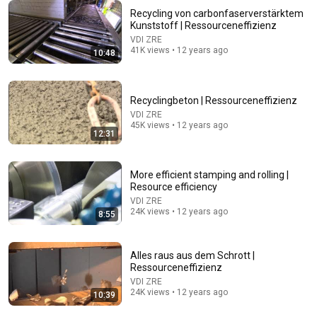
Einweg besser als Mehrweg? Glasflasche vs.
Getränkekarton | Ökochecker SWR
Recycling von carbonfaserverstärktem
Kunststoff | Ressourceneffizienz
ARD Marktcheck
•
138K views
VDI ZRE
41K views • 12 years ago
10:48
Recyclingbeton | Ressourceneffizienz
VDI ZRE
45K views • 12 years ago
12:31
More efficient stamping and rolling |
Resource efficiency
VDI ZRE
28:49
24K views • 12 years ago
8:55
Schrottsammler und Recycler: Schätze im
Elektroschrott | Die Nordreportage | NDR Doku
Alles raus aus dem Schrott |
NDR Doku
•
875K views
Ressourceneffizienz
VDI ZRE
24K views • 12 years ago
10:39