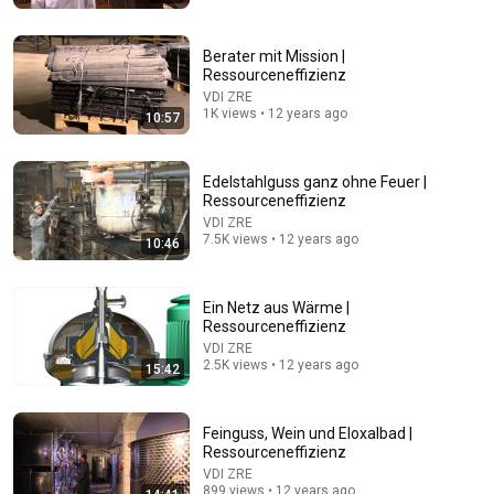
Berater mit Mission |
Ressourceneffizienz
VDI ZRE
1K views • 12 years ago
10:57
46:22
Edelstahlguss ganz ohne Feuer |
Ressourceneffizienz
Wie nur ein Fehler Deutschlands größtes
Maschinenbau-Imperium zerstörte
VDI ZRE
7.5K views • 12 years ago
10:46
Alte Industrie
•
152K views
Ein Netz aus Wärme |
Ressourceneffizienz
VDI ZRE
2.5K views • 12 years ago
15:42
Feinguss, Wein und Eloxalbad |
Ressourceneffizienz
VDI ZRE
899 views • 12 years ago