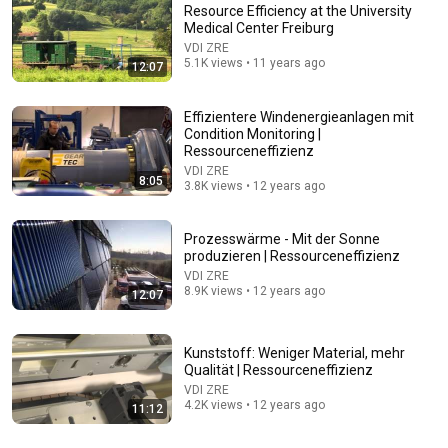
Resource Efficiency at the University
Medical Center Freiburg
VDI ZRE
5.1K views • 11 years ago
12:07
10:43
Effizientere Windenergieanlagen mit
Can Aluminum Cans Be Recycled? - (The Truth might
Condition Monitoring |
surprise you)
Ressourceneffizienz
JerryRigEverything
•
2.6M views
VDI ZRE
8:05
3.8K views • 12 years ago
Prozesswärme - Mit der Sonne
produzieren | Ressourceneffizienz
VDI ZRE
8.9K views • 12 years ago
12:07
Kunststoff: Weniger Material, mehr
Qualität | Ressourceneffizienz
VDI ZRE
4.2K views • 12 years ago
11:12
16:31