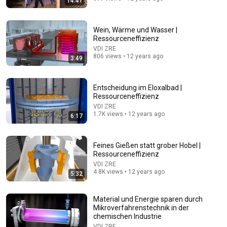
14:41
9:21
Wein, Wärme und Wasser |
Wie deutscher Plastikmüll Asien verdreckt
Ressourceneffizienz
ZDFheute Nachrichten
•
266K views
VDI ZRE
806 views • 12 years ago
3:49
Entscheidung im Eloxalbad |
Ressourceneffizienz
VDI ZRE
1.7K views • 12 years ago
6:17
Feines Gießen statt grober Hobel |
Ressourceneffizienz
VDI ZRE
4.8K views • 12 years ago
5:32
16:04
How Millions of Aluminum Cans Are Recycled In
Material und Energie sparen durch
Factory - Massive Recycle Processing Line
Mikroverfahrenstechnik in der
The Factoran
•
441K views
chemischen Industrie
VDI ZRE