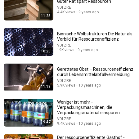
Guter Rat spart Ressourcen
VDI ZRE
Comment...
4.4K views • 9 years ago
11:25
Bionische Wölbstrukturen Die Natur als
Vorbild für Ressourceneffizienz
VDI ZRE
19K views • 9 years ago
10:23
Gerettetes Obst – Ressourceneffizienz
durch Lebensmittelabfallvermeidung
VDI ZRE
5.9K views • 10 years ago
11:18
16:05
Weniger ist mehr -
Kunststoffrecycling– Ressourceneffizienz durch
Verpackungsmaschinen, die
optimierte Sortierverfahren
Verpackungsmaterial einsparen
VDI ZRE
•
181K views
VDI ZRE
9:47
9.4K views • 10 years ago
Der ressourceneffiziente Gasthof -