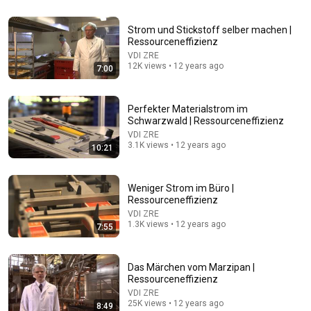
Strom und Stickstoff selber machen |
Ressourceneffizienz
VDI ZRE
12K views • 12 years ago
7:00
Perfekter Materialstrom im
Schwarzwald | Ressourceneffizienz
VDI ZRE
3.1K views • 12 years ago
10:21
13:32
Weniger Strom im Büro |
The End of Solar & Wind? The Incredibly Simple Idea
Ressourceneffizienz
They Wanted to Ban!
VDI ZRE
Andreas Schmitz (Der Akku Doktor)
1.3K views • 12 years ago
7:55
Auto-dubbed
566K views
Das Märchen vom Marzipan |
Ressourceneffizienz
VDI ZRE
25K views • 12 years ago
8:49