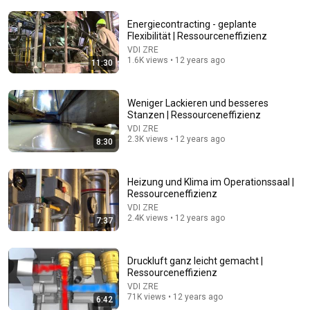
Energiecontracting - geplante
27:31
Flexibilität | Ressourceneffizienz
VDI ZRE
Warum brauchen Bahngleise keine Dehnungsfugen?
1.6K views • 12 years ago
11:30
Veritasium auf Deutsch
•
98K views
Weniger Lackieren und besseres
Stanzen | Ressourceneffizienz
VDI ZRE
2.3K views • 12 years ago
8:30
Heizung und Klima im Operationssaal |
Ressourceneffizienz
VDI ZRE
2.4K views • 12 years ago
7:37
14:20
Druckluft ganz leicht gemacht |
Ressourceneffizienz
Intelligentes Recycling von Aluminium reduziert CO₂-
VDI ZRE
Emissionen
71K views • 12 years ago
6:42
VDI ZRE
•
7.2K views