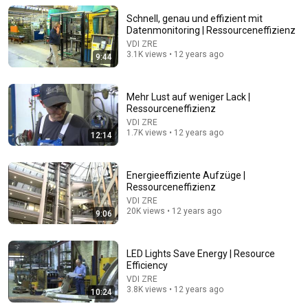
Schnell, genau und effizient mit
Datenmonitoring | Ressourceneffizienz
VDI ZRE
3.1K views • 12 years ago
9:44
Mehr Lust auf weniger Lack |
Ressourceneffizienz
13:10
VDI ZRE
1.7K views • 12 years ago
12:14
Glas oder Dose - Welche Verpackung ist besser für
das Klima? I Ökochecker SWR
ARD Marktcheck
•
37K views
Energieeffiziente Aufzüge |
Ressourceneffizienz
VDI ZRE
20K views • 12 years ago
9:06
LED Lights Save Energy | Resource
Efficiency
VDI ZRE
3.8K views • 12 years ago
10:24