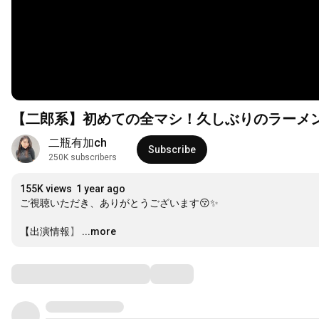
【二郎系】初めての全マシ！久しぶりのラーメ
二瓶有加ch
Subscribe
250K subscribers
155K views
1 year ago
ご視聴いただき、ありがとうございます😚✨

【出演情報】
…
...more
Comments