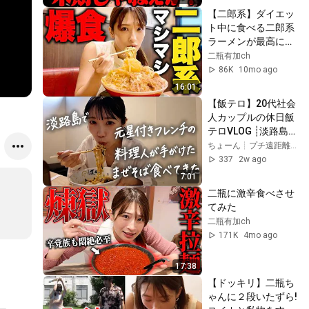
ma...
【二郎系】ダイエッ
ト中に食べる二郎系
ラーメンが最高にう
めぇぇ！！
二瓶有加ch
86K
10mo ago
16:01
【飯テロ】20代社会
人カップルの休日飯
テロVLOG ┊︎淡路島
で最高すぎるまぜそ
ちょーん┊︎プチ遠距離カップルの日常
ば見つけた┊︎
337
2w ago
7:01
二瓶に激辛食べさせ
てみた
二瓶有加ch
171K
4mo ago
17:38
【ドッキリ】二瓶ち
ゃんに２段いたずら!