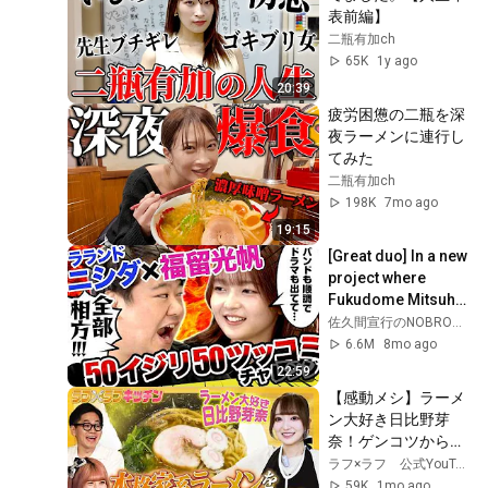
表前編】
二瓶有加ch
65K
1y ago
20:39
疲労困憊の二瓶を深
夜ラーメンに連行し
てみた
二瓶有加ch
198K
7mo ago
19:15
[Great duo] In a new 
project where 
Fukudome Mitsuho 
teases and Laland 
佐久間宣行のNOBROCK TV
Nishida quips, they 
6.6M
8mo ago
show su...
22:59
【感動メシ】ラーメ
ン大好き日比野芽
奈！ゲンコツから煮
込み鶏油を取って家
ラフ×ラフ 公式YouTubeチャンネル
系ラーメンを一から
59K
1mo ago