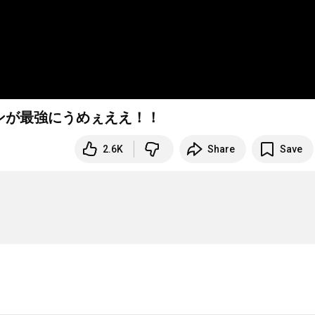
ンが最強にうめぇええ！！
2.6K
Share
Save