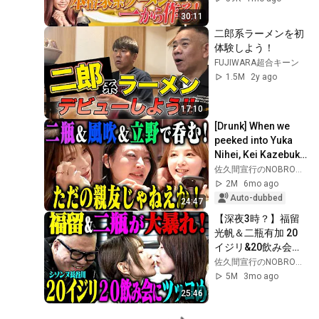
作った！【チャーハ
30:11
ンも】
二郎系ラーメンを初
体験しよう！
FUJIWARA超合キーン
1.5M
2y ago
17:10
[Drunk] When we 
peeked into Yuka 
Nihei, Kei Kazebuki, 
and Saki Tateno's 
佐久間宣行のNOBROCK TV
drinking party, we 
2M
6mo ago
saw a ...
Auto-dubbed
24:47
【深夜3時？】福留
光帆＆二瓶有加 20
イジリ&20飲み会チ
ャレンジ
佐久間宣行のNOBROCK TV
5M
3mo ago
25:46