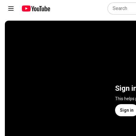
Sign i
This helps
Sign in