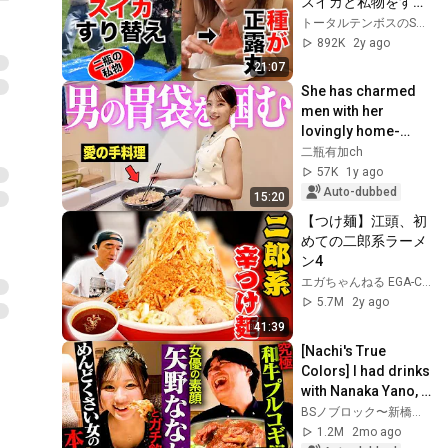
スイカと私物をすり
替えて割ったら＆種
トータルテンボスのSUSHI★BOYS
が正露丸
892K
2y ago
21:07
She has charmed 
men with her 
lovingly home-
cooked meals.
二瓶有加ch
57K
1y ago
Auto-dubbed
15:20
【つけ麺】江頭、初
めての二郎系ラーメ
ン4
エガちゃんねる EGA-CHANNEL
5.7M
2y ago
41:39
[Nachi's True 
Colors] I had drinks 
with Nanaka Yano, 
who plays a "super 
BSノブロック〜新橋ヘロヘロ団〜
high-maintenance 
1.2M
2mo ago