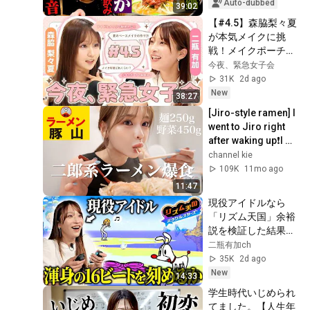
girl," a...
Auto-dubbed
39:02
【#4.5】森脇梨々夏
が本気メイクに挑
戦！メイクポーチの
総額も大暴露！【二
今夜、緊急女子会
瓶有加x森脇梨々
31K
2d ago
夏】
New
38:27
[Jiro-style ramen] I 
went to Jiro right 
after waking up❗️I 
ate a lot❗️
channel kie
109K
11mo ago
11:47
現役アイドルなら
「リズム天国」余裕
説を検証した結果…
二瓶有加ch
35K
2d ago
New
14:33
学生時代いじめられ
てました。【人生年