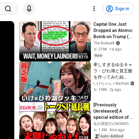
Sign in
Capital One Just 
Dropped an Atomic 
Bomb on Trump (w/ 
Andrew 
The Bulwark
Weissmann) | 
279K
1d ago
Illegal News
New
57:16
卑しすぎるゆるキャ
ラ・びわ湖と貧乏飯
を作ってみた結
果.....【珍しいコラ
いけちゃん / ikechan
ボ回】
198K
2y ago
14:21
[Previously 
Unreleased] A 
special edition of 
the DRAW♡ME 
佐久間宣行のNOBROCK TV
group talk that 
1.5M
3mo ago
couldn't fit into the 
Auto-dubbed
22:38