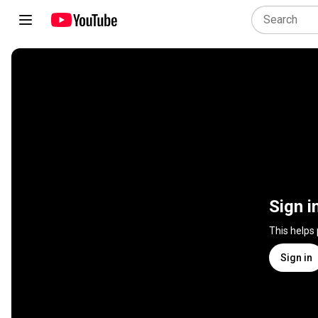
Sign i
This helps
Sign in