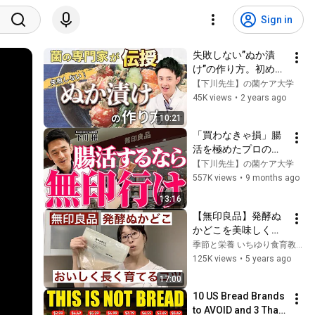
Sign in
失敗しない”ぬか漬
け”の作り方。初めて
の｢ぬか床｣作りでよ
【下川先生】の菌ケア大学
くある失敗と対策方
45K views
•
2 years ago
法を解説します
10:21
「買わなきゃ損」腸
活を極めたプロのお
すすめ無印良品食品6
【下川先生】の菌ケア大学
選が美味しすぎた
557K views
•
9 months ago
13:16
【無印良品】発酵ぬ
かどこを美味しく長
持ちさせるコツ
季節と栄養 いちゆり食育教室
125K views
•
5 years ago
17:00
10 US Bread Brands 
to AVOID and 3 That 