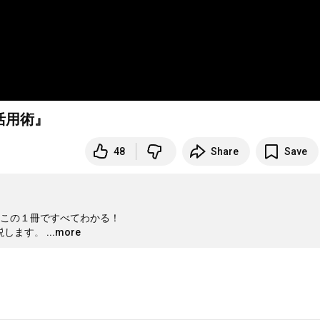
活用術』
48
Share
Save
この１冊ですべてわかる！

説します。
…
...more