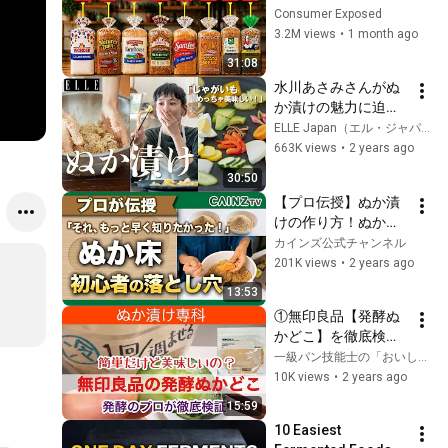
Are Actually Safe
Consumer Exposed
3.2M views
•
1 month ago
31:08
水川あさみさんがぬ
か漬けの魅力に迫
る！｜「水川発酵食
ELLE Japan（エル・ジャパン）
道」｜ ELLE Japan
663K views
•
2 years ago
30:50
【プロ伝授】ぬか漬
けの作り方！ぬか床
の手入れや疑問を
カインズ公式チャンネル
Q&Aで解決【カイン
201K views
•
2 years ago
ズ】
13:53
①無印良品【発酵ぬ
かどこ】を徹底検
証。ぬか漬けの作り
一級パン技能士の「おいしいおしゃべり」
方、ぬか床の管理、
10K views
•
2 years ago
ぬか漬けの栄養、腸
15:59
活と花粉症
10 Easiest 