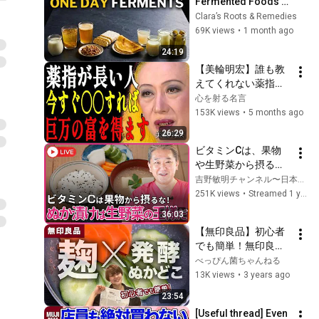
Fermented Foods 
You Can Make in 24 
Clara’s Roots & Remedies
Hours (No 
69K views
•
1 month ago
Experience Needed)
24:19
【美輪明宏】誰も教
えてくれない薬指の
真実。長い人は〇〇
心を射る名言
を置くだけで家全体
153K views
•
5 months ago
が金運のパワースポ
26:29
ットになるのよ｜偉
ビタミンCは、果物
人｜名言｜言葉の力
や生野菜から摂る
｜人生哲学｜
な！　ぬか漬けから
吉野敏明チャンネル〜日本の病を治す〜
摂れ！ぬか漬けは生
251K views
•
Streamed 1 year ago
野菜の王様だ！
36:03
【無印良品】初心者
でも簡単！無印良品
の発酵ぬかどこに麹
べっぴん菌ちゃんねる
を混ぜてみました♪女
13K views
•
3 years ago
性に必要な栄養素も
23:54
たっぷりのぬかどこ
[Useful thread] Even 
についても詳しく解