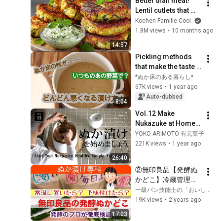
Better than meat! 
Lentil cutlets that my 
90-year-old aunt 
Kochen Familie Cool
eats daily for strong 
1.8M views
•
10 months ago
bones 💪🌱
14:57
Pickling methods 
that make the taste 
of your rice bran 
*ぬか床のある暮らし*
bed worse and 
67K views
•
1 year ago
worse! Don't do this 
Auto-dubbed
8:04
when ma...
Vol.12 Make 
Nukazuke at Home – 
A Traditional 
YOKO ARIMOTO 有元葉子
Japanese 
221K views
•
1 year ago
Fermented 
26:40
Superfood
②無印良品【発酵ぬ
かどこ】冷蔵管理と
常温管理の違い、ぬ
一級パン技能士の「おいしいおしゃべり」
か床に下味をつけた
19K views
•
2 years ago
ら失敗する？ぬか漬
17:03
けの作り方、ぬか床