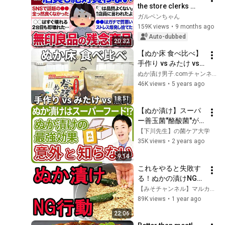
the store clerks 
説しています
would never buy 
ガルペンちゃん
this... Tell us about 
159K views
•
9 months ago
the products you 
Auto-dubbed
20:32
woul...
【ぬか床 食べ比べ】
手作り vs みたけ vs 
無印
ぬか漬け男子.comチャンネル
46K views
•
5 years ago
18:51
【ぬか漬け】スーパ
ー善玉菌"酪酸菌"が
摂れる｢ぬか漬け｣の
【下川先生】の菌ケア大学
最強効果を菌の専門
35K views
•
2 years ago
家が解説します。
9:14
これをやると失敗す
る！ぬかの漬けNG行
動4選【ぬか漬け作り
【みそチャンネル】マルカワみそ
方】①
89K views
•
1 year ago
22:06