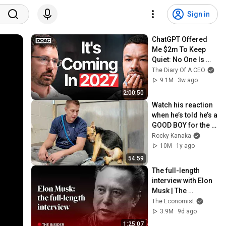
Sign in
ChatGPT Offered 
Me $2m To Keep 
Quiet: No One Is 
Ready For What's 
The Diary Of A CEO
Coming!
9.1M
3w ago
2:00:50
Watch his reaction 
when he’s told he’s a 
GOOD BOY for the 
first time 🥹
Rocky Kanaka
10M
1y ago
54:59
The full-length 
interview with Elon 
Musk | The 
Economist
The Economist
3.9M
9d ago
1:25:07