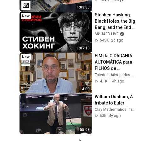
1:03:33
Stephen Hawking: 
New
Black Holes, the Big 
Bang, and the End 
of the Universe / 
МИНАЕВ LIVE
Idol Stories / 
645K
2d ago
MINAEV
1:07:13
FIM da CIDADANIA 
New
AUTOMÁTICA para 
FILHOS de 
IMIGRANTES nos 
Toledo e Advogados Associados
EUA? 🇺🇸
4.1K
14h ago
14:00
William Dunham, A 
tribute to Euler
Clay Mathematics Institute
63K
4y ago
55:08