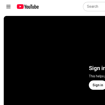
Sign i
This helps
Sign in