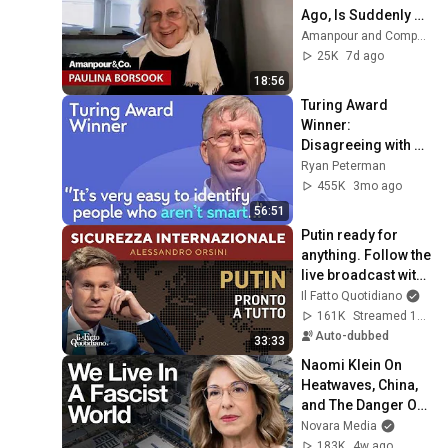
Ago, Is Suddenly 
Relevant Again | 
Amanpour and Company
Amanpour and 
25K
7d ago
Company
18:56
Turing Award 
Winner: 
Disagreeing with 
Google, Postgres, 
Ryan Peterman
Future Problems | 
455K
3mo ago
Mike Stonebraker
56:51
Putin ready for 
anything. Follow the 
live broadcast with 
Alessandro Orsini
Il Fatto Quotidiano
161K
Streamed 1mo ago
Auto-dubbed
33:33
Naomi Klein On 
Heatwaves, China, 
and The Danger Of 
Technofixes
Novara Media
183K
4w ago