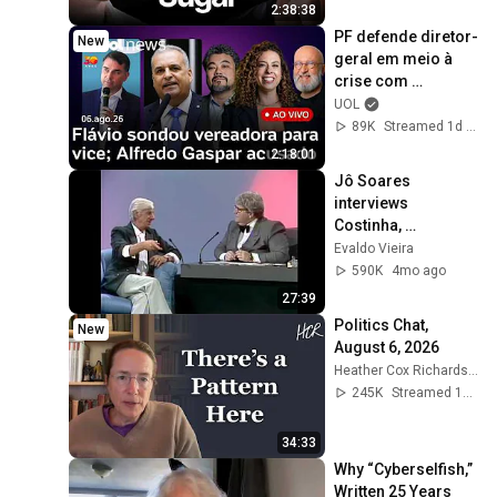
Fixes Disease!
2:38:38
PF defende diretor-
New
geral em meio à 
crise com 
Mendonça no caso 
UOL
Lulinha; Vice de 
89K
Streamed 1d ago
Flávio Bolsonaro 
2:18:01
e+
Jô Soares 
interviews 
Costinha, 
September 19, 1989
Evaldo Vieira
590K
4mo ago
27:39
Politics Chat, 
New
August 6, 2026
Heather Cox Richardson
245K
Streamed 1d ago
34:33
Why “Cyberselfish,” 
Written 25 Years 