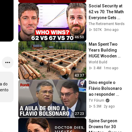
Social Security at 
62 vs 70: The Math 
Everyone Gets 
Wrong
The Retirement Nerds
507K
3mo ago
46:50
Man Spent Two 
Years Building 
HUGE Wooden 
House for his 
World Build
Family | Start to 
3.4M
1mo ago
Finish by 
43:37
@bjornbrenton
Dino engole o 
a do 
Flávio Bolsonaro 
ento 
ao responder 
sobre o Marco Civil 
TV Fórum
da Internet e 
5.3M
2y ago
regulação das 
27:23
redes
Spine Surgeon 
Drowns for 30 