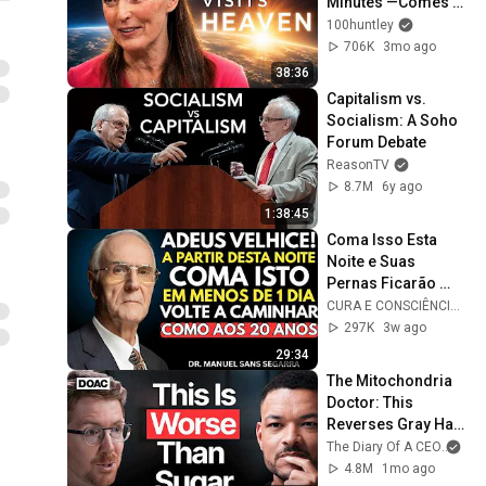
Minutes —Comes 
Back With a List
100huntley
706K
3mo ago
38:36
Capitalism vs. 
Socialism: A Soho 
Forum Debate
ReasonTV
8.7M
6y ago
1:38:45
Coma Isso Esta 
Noite e Suas 
Pernas Ficarão 
Mais Fortes 
CURA E CONSCIÊNCIA 🇧🇷
Mesmo com 90 
297K
3w ago
Anos :Dr. Manuel 
29:34
Sans
The Mitochondria 
Doctor: This 
Reverses Gray Hair, 
Makes You Feel 
The Diary Of A CEO
and
Young Again & 
4.8M
1mo ago