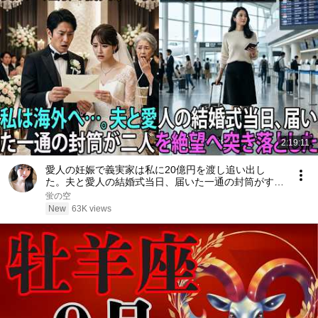
2:19:11
愛人の妊娠で義実家は私に20億円を渡し追い出し
た。夫と愛人の結婚式当日、届いた一通の封筒がすべ
てを終わらせた――| 感動する話 | スカッとする話
蛍の空
New
63K views