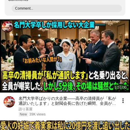
Comment...
1:53:00
名門大学卒ばかりの大企業――高卒の清掃員が「私が
通訳いたします」と財閥会長に告げた瞬間、全員が嘲
笑した。しかし5分後、その場は静まり返った。#動
語り茶屋
エピソード#老後の物語 #家族の物語
New
39K views