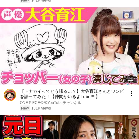
New
142K views
41:17
【トナカイってどう喋る…？】大谷育江さんとワンピ
を語ってみた！【仲間がいるよTube!!!!】
ONE PIECE公式YouTubeチャンネル
New
131K views