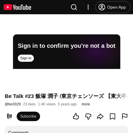
Open App
Sign in to confirm you’re not a bot
Sign in
Be Talk #23 飯塚 潤子 /東京チェンソーズ 
@
be3029
23 likes
1.4K views
5 years ago
more
Subscribe
Comments