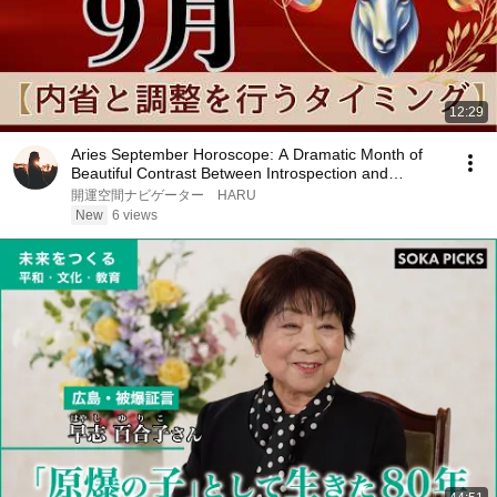
12:29
Aries September Horoscope: A Dramatic Month of
Beautiful Contrast Between Introspection and
Passion
開運空間ナビゲーター HARU
New
6 views