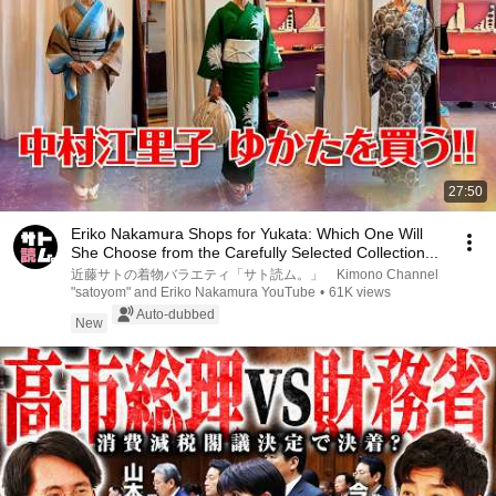
27:50
Eriko Nakamura Shops for Yukata: Which One Will
She Choose from the Carefully Selected Collection...
近藤サトの着物バラエティ「サト読ム。」 Kimono Channel
"satoyom" and Eriko Nakamura YouTube
•
61K views
Auto-dubbed
New