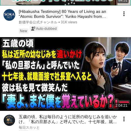
44:51
[Hibakusha Testimony] 80 Years of Living as an
"Atomic Bomb Survivor": Yuriko Hayashi from
Hirosh...
創価学会公式チャンネル
•
31K views
Auto-dubbed
New
2:04:21
五歳の頃、私は毎日のように近所の幼なじみを追いか
け、「私の旦那さん」と呼んでいた。十七年後、就職
面接で社長室へ入ると、彼は私を見て微笑んだ。「妻
毎日スカッと