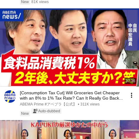
よ、まだ僕を覚えているか？」――
New
81K views
37:36
[Consumption Tax Cut] Will Groceries Get Cheaper
with an 8% to 1% Tax Rate? Can It Really Go Back...
ABEMA Prime #アベプラ【公式】
•
311K views
Auto-dubbed
New