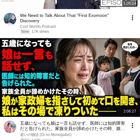
1:05:14
We Need to Talk About That "First Exomoon"
Discovery
Cool Worlds Podcast
New
17K views
2:06:27
五歳になっても娘は一言も話せず、医師には知的障害
だと告げられた。家族全員が諦めかけたその時、娘が
家政婦を指さして初めて口を開き、私はその場で凍り
老いの物語 (Oi no Monogatari)
ついた――