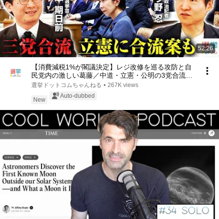
52:26
【消費減税1%が閣議決定】レジ改修を巡る攻防と自
民党内の激しい葛藤／中道・立憲・公明の3党合流構
想に浮上した「第4の選択肢」とは？【今野忍×山本
選挙ドットコムちゃんねる
•
267K views
期日前】｜選挙ドットコム
Auto-dubbed
New