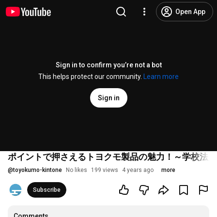
Open App
Sign in to confirm you’re not a bot
This helps protect our community.
Learn more
Sign in
ポイントで押さえるトヨクモ製品の魅力！～学校法人での
@
toyokumo-kintone
No likes
199 views
4 years ago
more
Subscribe
Comments