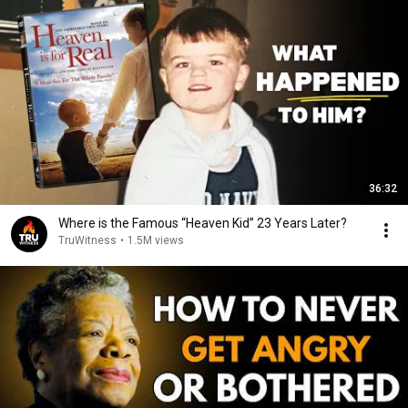
36:32
Where is the Famous “Heaven Kid” 23 Years Later?
TruWitness
•
1.5M views