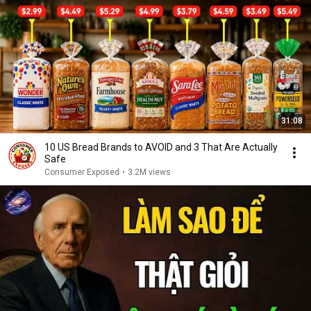
31:08
10 US Bread Brands to AVOID and 3 That Are Actually
Safe
Consumer Exposed
•
3.2M views