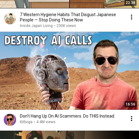
22:38
7 Western Hygiene Habits That Disgust Japanese
People — Stop Doing These Now
Inside Japan Living
•
230K views
16:56
Don't Hang Up On AI Scammers. Do THIS Instead.
Kitboga
•
4.4M views