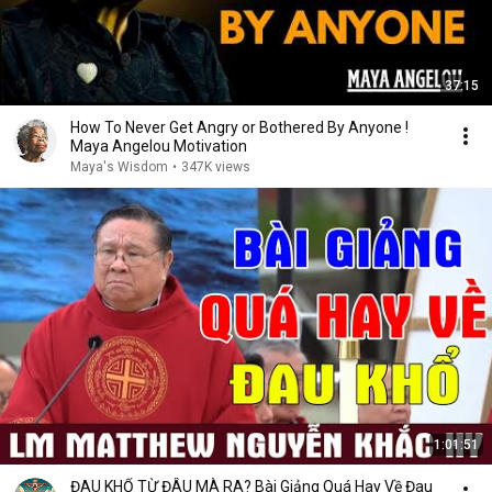
37:15
How To Never Get Angry or Bothered By Anyone !
Maya Angelou Motivation
Maya's Wisdom
•
347K views
1:01:51
ĐAU KHỔ TỪ ĐÂU MÀ RA? Bài Giảng Quá Hay Về Đau