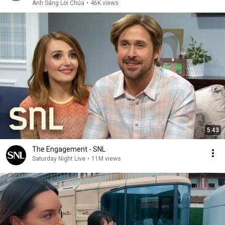
Ánh Sáng Lời Chúa
•
46K views
5:43
The Engagement - SNL
Saturday Night Live
•
11M views