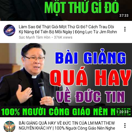
37:33
Làm Sao Để Thật Giỏi Một Thứ Gì Đó? Cách Trau Dồi
Kỹ Năng Để Tiến Bộ Mỗi Ngày | Động Lực Từ Jim Rohn
Sức Mạnh Tâm Hồn
•
376K views
1:20:33
BÀI GIẢNG QUÁ HAY VỀ ĐỨC TIN CỦA LM MATTHEW
NGUYỄN KHẮC HY | 100% Người Công Giáo Nên Nghe