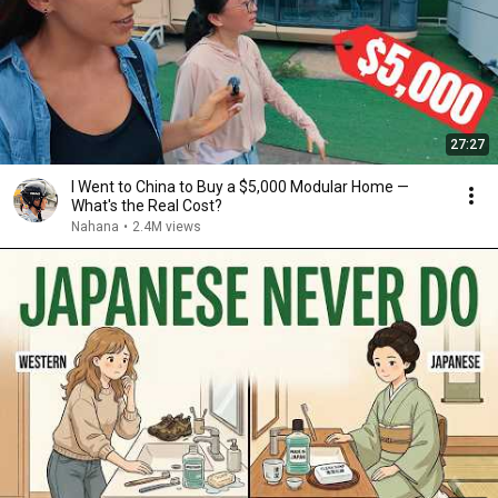
27:27
I Went to China to Buy a $5,000 Modular Home —
What's the Real Cost?
Nahana
•
2.4M views