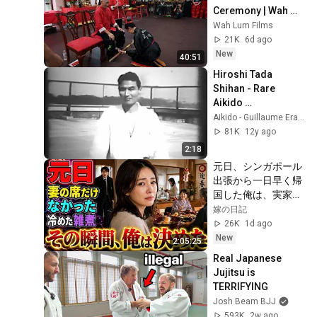
Ceremony | Wah 
Lum Tam Tai 
Wah Lum Films
Northern Praying 
21K
6d ago
Mantis Kung Fu
New
40:51
Hiroshi Tada 
Shihan - Rare 
Aikido 
Demonstration 
Aikido - Guillaume Erard
(1957)
81K
12y ago
2:18
元日、シンガポール
出張から一日早く帰
国した俺は、実家の
食卓に妻の座布団だ
嫁の日記
けがないことに気づ
26K
1d ago
いた。上機嫌な母の
New
2:05:25
横を通り、台所で冷
Real Japanese 
えた雑煮を一人です
Jujitsu is 
する妻を見た瞬間、
TERRIFYING
俺は黙って翌朝の手
Josh Beam BJJ
続きを決めた――
593K
2w ago