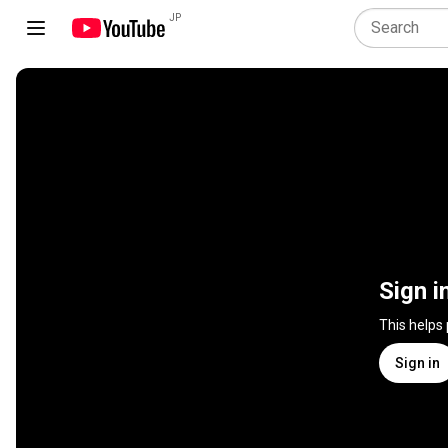
JP
Sign i
This helps
Sign in