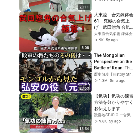
23:11
大東流　合気錬体会
61　究極の合気上
げ　武田惣角 合気上
げ極意　佐川幸義　
大東流合気柔術 錬体会
大東流合気柔術　合
9K
5y ago
気道　剣術　秘伝　
8:08
武術　佐川幸義　吉
The Mongolian 
丸慶雪　合気上げ　
Perspective on the 
合気下げ　透明な力
Battle of Koan: The 
Truth of the Mongol 
歴史散歩【History Stroll】
Invasions and the 
1.3M
8mo ago
Afterm...
27:53
【気功】気功の練習
方法を分かりやすく
お伝えします
歓喜地STUDIO ー合気と気功と智慧の学舎ー
9.6K
5y ago
13:34