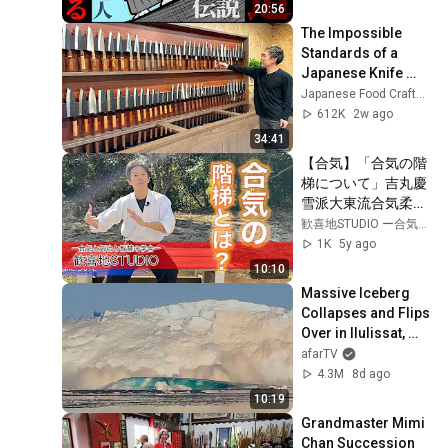
20:56
The Impossible 
Standards of a 
Japanese Knife 
Blacksmith
Japanese Food Craftsman
612K
2w ago
34:41
【合気】「合気の階
梯について」吉丸慶
雪派大東流合気柔術 
ー歓喜地STUDIOー
歓喜地STUDIO ー合気と気功と智慧の学舎ー
1K
5y ago
10:10
Massive Iceberg 
Collapses and Flips 
Over in Ilulissat, 
Greenland | Full 
afarTV
Event in 4K! (July 
4.3M
8d ago
25, 2026)
10:19
Grandmaster Mimi 
Chan Succession 