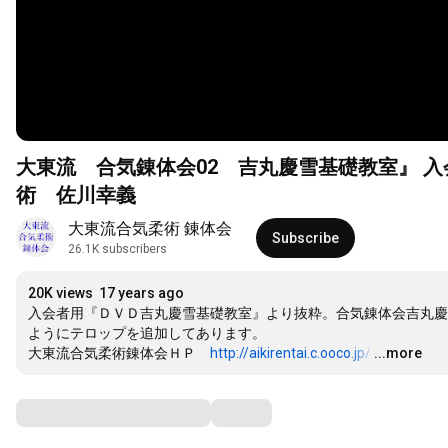
大東流 合気錬体会02 吉丸慶雪基礎教室』 入
術 佐川幸義
大東流合気柔術 錬体会
Subscribe
26.1K subscribers
20K views
17 years ago
入会者用『ＤＶＤ吉丸慶雪基礎教室』より抜粋。合気錬体会吉丸慶
ようにテロップを追加してあります。

大東流合気柔術錬体会ＨＰ　
http://aikirentai.c.ooco.jp/
…
...more
Comments