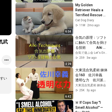
My Golden 
Retriever Heals a 
Terrified Rescue 
Kitten in Just 3 
Cat Dog Diary
Meetings!
11M
2mo ago
6:04
合気の原理：ソフト
気武
に触れて合気を掛け
る技術　　　Aiki 
Techniques   Apply 
合気で遊ぶ会 Let's Enjoy Aiki
Aiki with soft 
259
3w ago
contact   #合気道 
3:29
#aikido #中心帰納
大東流合気柔術 錬体
会160　佐川幸義　
すい
透明な力　佐川派大
東流合気武術　武田
大東流合気柔術 錬体会
惣角　吉丸慶雪　合
25K
3y ago
気上げ　合気下げ　
6:42
合気道
🚨 If Cops Say "I 
Smell Alcohol" — 