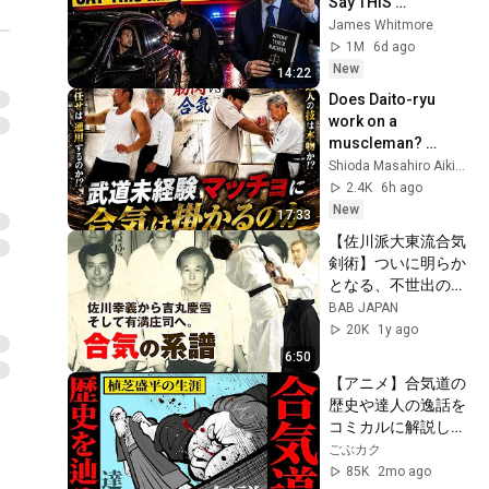
Say THIS 
Immediately (It's a 
James Whitmore
Trap)
1M
6d ago
New
14:22
Does Daito-ryu 
work on a 
muscleman? 
【aikido】
Shioda Masahiro Aikido journey
2.4K
6h ago
New
17:33
【佐川派大東流合気
剣術】ついに明らか
となる、不世出の達
人・佐川幸義宗範よ
BAB JAPAN
り受け継がれし剣の
20K
1y ago
合気！ School of 
6:50
Yukiyoshi Sagawa: 
【アニメ】合気道の
Daito-ryu Aiki-
歴史や達人の逸話を
Kenjutsu
コミカルに解説して
みた【植芝盛平】
ごぶカク
85K
2mo ago