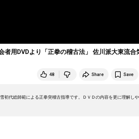
会者用DVDより「正拳の稽古法」 佐川派大東流合
48
Share
Save
雪初代総師範による正拳突稽古指導です。ＤＶＤの内容を更に理解しや