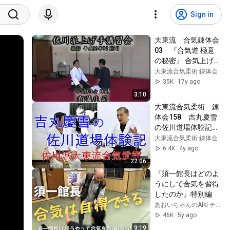
Sign in
大東流　合気錬体会
03　『合気道 極意
の秘密』 合気上げ講
習会　佐川幸義　吉
大東流合気柔術 錬体会
丸慶雪　　大東流合
35K
17y ago
気柔術　合気道　佐
3:10
川派大東流合気武
大東流合気柔術　錬
術　合気上げ　合気
体会158　吉丸慶雪
下げ　透明な力
の佐川道場体験記　
佐川派大東流合気武
大東流合気柔術 錬体会
術　合気道　武田惣
6.4K
4y ago
角　佐川幸義　吉丸
22:06
慶雪　合気上げ　合
『須一館長はどのよ
気下げ　透明な力
うにして合気を習得
したのか』特別編
あおいちゃんのAiki チャンネル
46K
5y ago
9:19