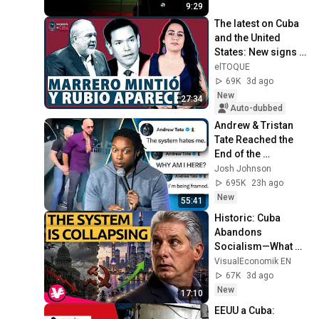
9:29
The latest on Cuba 
and the United 
States: New signs 
amid the crisis? 
elTOQUE
Marco Rubio raises 
69K
3d ago
the tone
New
27:34
Auto-dubbed
Andrew & Tristan 
Tate Reached the 
End of the 
Algorithm
Josh Johnson
695K
23h ago
New
55:41
Historic: Cuba 
Abandons 
Socialism—What 
Happens Now? | 
VisualEconomik EN
VisualEconomik EN
67K
3d ago
New
17:10
EEUU a Cuba: 