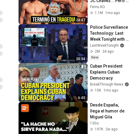
JC Chávez... Pero 
le Dió la Paliza del 
Fernu KO
Año!
1.1M
1mo ago
24:47
Police Surveillance 
Technology: Last 
Week Tonight with 
John Oliver (HBO)
LastWeekTonight
2M
2d ago
New
30:34
Cuban President 
Explains Cuban 
Democracy
BreakThrough News
15K
1mo ago
6:40
Desde España, 
llega el humor de 
Miguel Gila
13Go
197K
2w ago