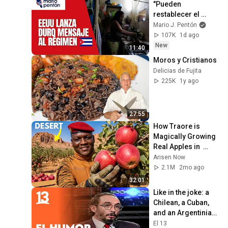
"Pueden 
restablecer el 
servicio eléctrico 
Mario J. Pentón
mañana mismo si 
107K
1d ago
deciden dejar el 
New
11:40
poder"
Moros y Cristianos
Delicias de Fujita
225K
1y ago
27:55
How Traore is 
Magically Growing 
Real Apples in  
Desert?
Arisen Now
2.1M
2mo ago
32:01
Like in the joke: a 
Chilean, a Cuban, 
and an Argentinian, 
who join forces to 
El 13