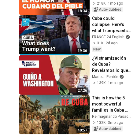
make people laugh.
218K
1mo ago
Auto-dubbed
18:34
Cuba could 
collapse. Here’s 
what Trump wants. • 
FRANCE 24 English
FRANCE 24 English
31K
2d ago
New
19:36
¿Vietnamización 
de Cuba? 
Revelamos lo que 
esconde el 
Mario J. Pentón
discurso de Díaz-
139K
1mo ago
Canel
27:26
This is how the 5 
most powerful 
families in Cuba 
lived before the 
Reimaginando Pasados
Revolution 
132K
3mo ago
(Reconstruction 
Auto-dubbed
40:57
with...