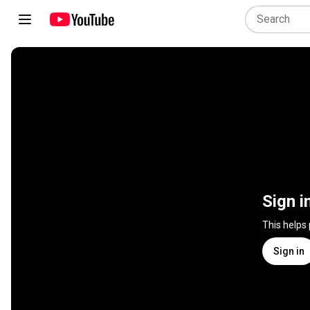
Sign i
This helps
Sign in