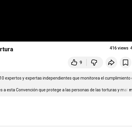
rtura
416 views
9
10 expertos y expertas independientes que monitorea el cumplimiento d
nes a esta Convención que protege a las personas de las torturas y mal
…
m