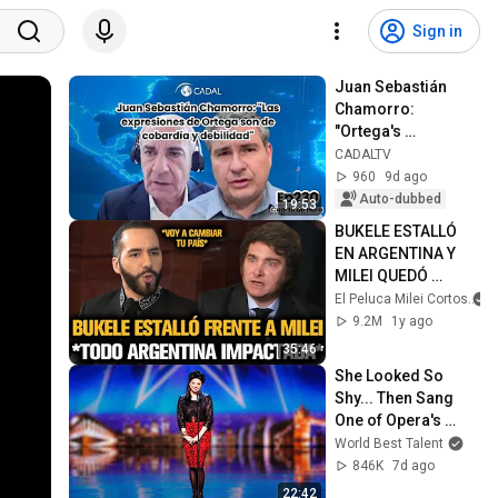
Sign in
Juan Sebastián 
Chamorro: 
"Ortega's 
statements are 
CADALTV
those of cowardice 
960
9d ago
and weakness"
Auto-dubbed
19:53
BUKELE ESTALLÓ 
EN ARGENTINA Y 
MILEI QUEDÓ 
IMPACTADO
El Peluca Milei Cortos
9.2M
1y ago
35:46
She Looked So 
Shy... Then Sang 
One of Opera's 
Hardest Songs!
World Best Talent
846K
7d ago
22:42