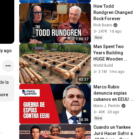
How Todd 
Rundgren Changed 
Rock Forever
Rick Beato
247K
1d ago
New
1:08:37
Man Spent Two 
4y ago
Years Building 
HUGE Wooden 
House for his 
World Build
Family | Start to 
3.1M
1mo ago
Finish by 
43:37
e la 
@bjornbrenton
Marco Rubio 
denuncia espías 
ore
cubanos en EEUU: 
Analista revela 
Mario J. Pentón
hasta dónde llega 
43K
2d ago
la red
New
14:36
Cuando un Yankee 
Juró Hacer Sufrir a 