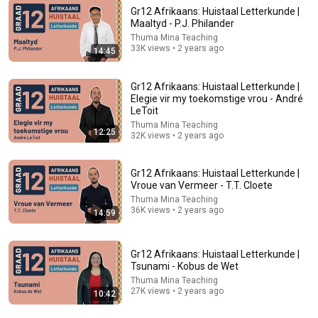
Gr12 Afrikaans: Huistaal Letterkunde |
Maaltyd - P.J. Philander
Thuma Mina Teaching
14:59
33K views • 2 years ago
14:45
Gr12 Afrikaans: Huistaal Letterkunde | Vroue van
Vermeer - T.T. Cloete
Gr12 Afrikaans: Huistaal Letterkunde |
Thuma Mina Teaching
•
36K views
Elegie vir my toekomstige vrou - André
LeToit
Thuma Mina Teaching
12:25
32K views • 2 years ago
Gr12 Afrikaans: Huistaal Letterkunde |
Vroue van Vermeer - T.T. Cloete
Thuma Mina Teaching
36K views • 2 years ago
14:59
Gr12 Afrikaans: Huistaal Letterkunde |
Tsunami - Kobus de Wet
12:25
Thuma Mina Teaching
27K views • 2 years ago
10:42
Gr12 Afrikaans: Huistaal Letterkunde | Elegie vir my
toekomstige vrou - André LeToit