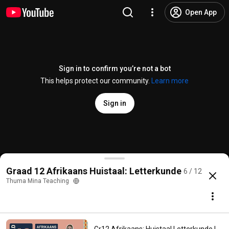
Open App
Sign in to confirm you’re not a bot
This helps protect our community.
Learn more
Sign in
Gr12 Afrikaans: Huistaal Letterkunde | 27 April 1994 
Graad 12 Afrikaans Huistaal: Letterkunde
6 / 12
@
ThumaMinaTeaching
417 likes
36K views
2 years ago
more
Thuma Mina Teaching
Subscribe
Comments
13