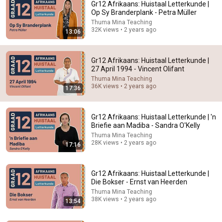
Gr12 Afrikaans: Huistaal Letterkunde |
Op Sy Branderplank - Petra Müller
Thuma Mina Teaching
32K views • 2 years ago
13:06
Gr12 Afrikaans: Huistaal Letterkunde |
27 April 1994 - Vincent Olifant
Thuma Mina Teaching
36K views • 2 years ago
17:36
14:45
Gr12 Afrikaans: Huistaal Letterkunde | Maaltyd - P.J.
Philander
Gr12 Afrikaans: Huistaal Letterkunde | 'n
Briefie aan Madiba - Sandra O'Kelly
Thuma Mina Teaching
•
33K views
Thuma Mina Teaching
28K views • 2 years ago
17:16
Gr12 Afrikaans: Huistaal Letterkunde |
Die Bokser - Ernst van Heerden
Thuma Mina Teaching
38K views • 2 years ago
13:54