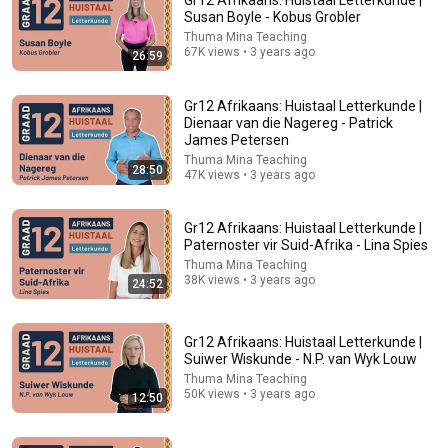
Gr12 Afrikaans: Huistaal Letterkunde |
Susan Boyle - Kobus Grobler
Comment...
Thuma Mina Teaching
67K views • 3 years ago
26:59
Gr12 Afrikaans: Huistaal Letterkunde |
Dienaar van die Nagereg - Patrick
James Petersen
Thuma Mina Teaching
28:50
47K views • 3 years ago
Gr12 Afrikaans: Huistaal Letterkunde |
Paternoster vir Suid-Afrika - Lina Spies
Thuma Mina Teaching
38K views • 3 years ago
24:52
17:16
Gr12 Afrikaans: Huistaal Letterkunde | 'n Briefie aan
Gr12 Afrikaans: Huistaal Letterkunde |
Madiba - Sandra O'Kelly
Suiwer Wiskunde - N.P. van Wyk Louw
Thuma Mina Teaching
•
28K views
Thuma Mina Teaching
50K views • 3 years ago
12:50