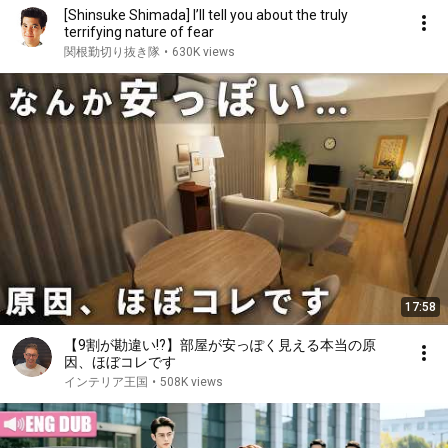
[Shinsuke Shimada] I’ll tell you about the truly
terrifying nature of fear
関根勤切り抜き隊
•
630K views
17:58
【9割が勘違い!?】部屋が安っぽく見える本当の原
因、ほぼコレです
インテリア王国
•
508K views