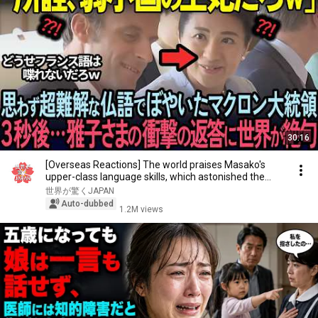
30:16
[Overseas Reactions] The world praises Masako's
upper-class language skills, which astonished the...
世界が驚くJAPAN
Auto-dubbed
1.2M views