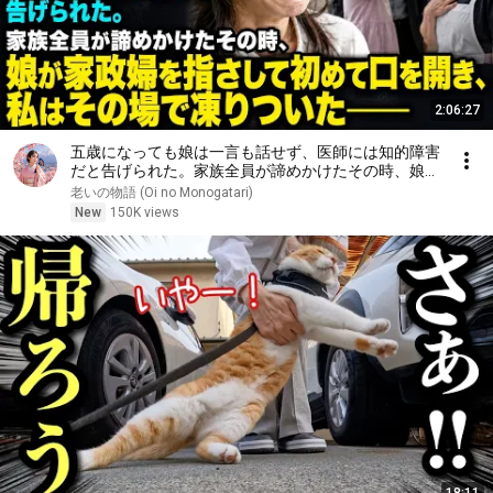
2:06:27
五歳になっても娘は一言も話せず、医師には知的障害
だと告げられた。家族全員が諦めかけたその時、娘が
家政婦を指さして初めて口を開き、私はその場で凍り
老いの物語 (Oi no Monogatari)
ついた――
New
150K views