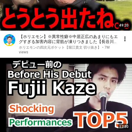
49:20
【ホリエモン】※異常性癖※中居正広のあまりにもエ
グすぎる加害内容に背筋が凍りつきました【長谷川豊
中居くん 引退 渡邊渚 堀江貴文 女子アナ SMAP スマ
ホリエモンの四次元ポケット【堀江貴文 切り抜き】
•
7M
ップ 週刊文春 フジテレビ切り抜き】
views
17:30