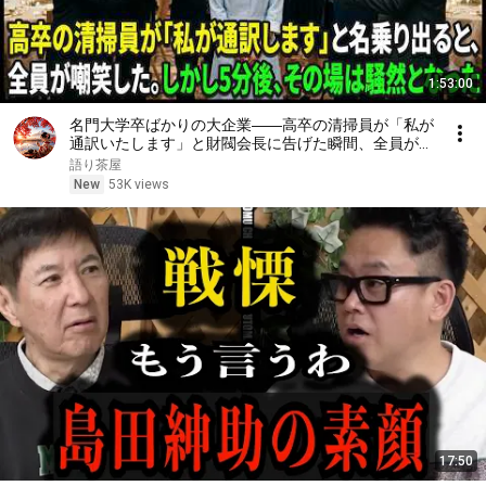
1:53:00
名門大学卒ばかりの大企業――高卒の清掃員が「私が
通訳いたします」と財閥会長に告げた瞬間、全員が嘲
笑した。しかし5分後、その場は静まり返った。#動
語り茶屋
エピソード#老後の物語 #家族の物語
New
53K views
17:50