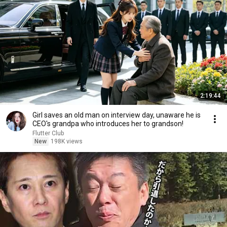
2:19:44
Girl saves an old man on interview day, unaware he is
CEO's grandpa who introduces her to grandson!
Flutter Club
New
198K views