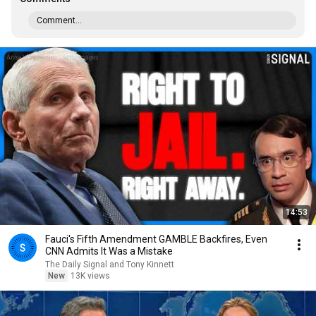
Comment...
14:53
Fauci's Fifth Amendment GAMBLE Backfires, Even
CNN Admits It Was a Mistake
The Daily Signal and Tony Kinnett
New
13K views