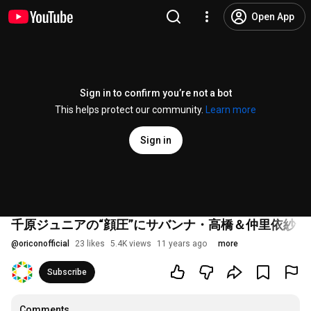
Open App
Sign in to confirm you’re not a bot
This helps protect our community.
Learn more
Sign in
千原ジュニアの“顔圧”にサバンナ・高橋＆仲里依紗「近
@
oriconofficial
23 likes
5.4K views
11 years ago
more
Subscribe
Comments