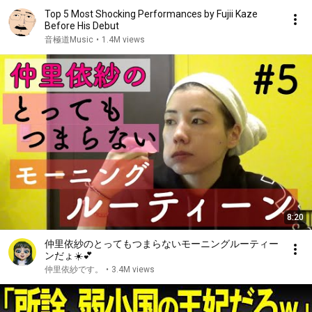
Top 5 Most Shocking Performances by Fujii Kaze
Before His Debut
音極道Music
•
1.4M views
8:20
仲里依紗のとってもつまらないモーニングルーティー
ンだょ☀️💕
仲里依紗です。
•
3.4M views