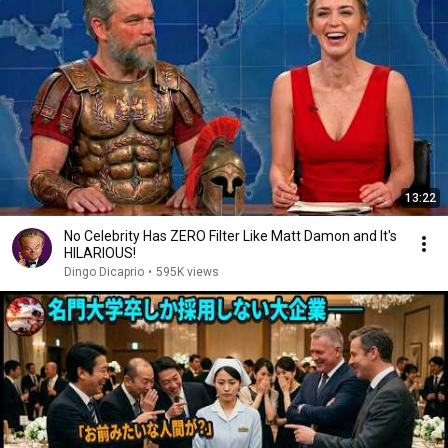
13:22
No Celebrity Has ZERO Filter Like Matt Damon and It's
HILARIOUS!
Dingo Dicaprio
•
595K views