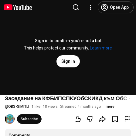
Open App
Sign in to confirm you’re not a bot
This helps protect our community.
Learn more
Sign in
Заседание на КФБИПСПКУОбСКИКД към ОбС - Си
@
OBS-SIMITLI
1 like
18 views
Streamed 4 months ago
more
Subscribe
Comments