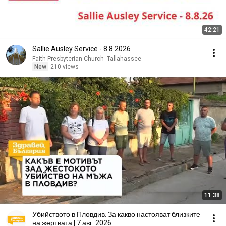
42:21
Sallie Ausley Service - 8.8.2026
Faith Presbyterian Church- Tallahassee
New
210 views
11:38
Убийството в Пловдив: За какво настояват близките
на жертвата | 7 авг. 2026