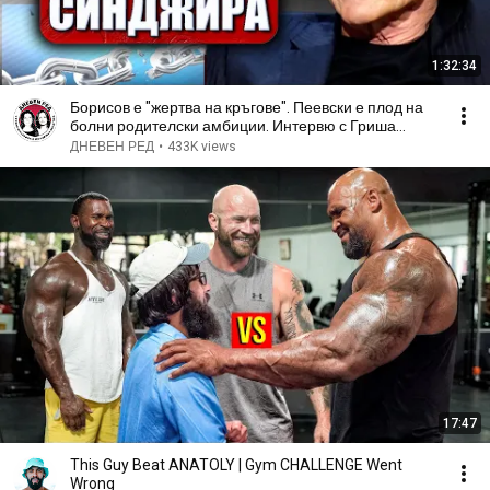
1:32:34
Борисов е "жертва на кръгове". Пеевски е плод на
болни родителски амбиции. Интервю с Гриша
Ганчев
ДНЕВЕН РЕД
•
433K views
17:47
This Guy Beat ANATOLY | Gym CHALLENGE Went
Wrong