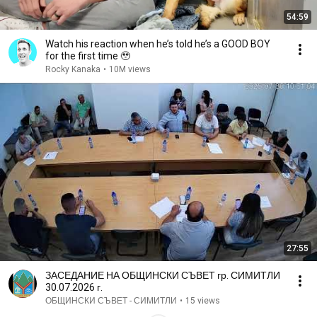
54:59
Watch his reaction when he’s told he’s a GOOD BOY
for the first time 🥹
Rocky Kanaka
•
10M views
27:55
ЗАСЕДАНИЕ НА ОБЩИНСКИ СЪВЕТ гр. СИМИТЛИ
30.07.2026 г.
ОБЩИНСКИ СЪВЕТ - СИМИТЛИ
•
15 views