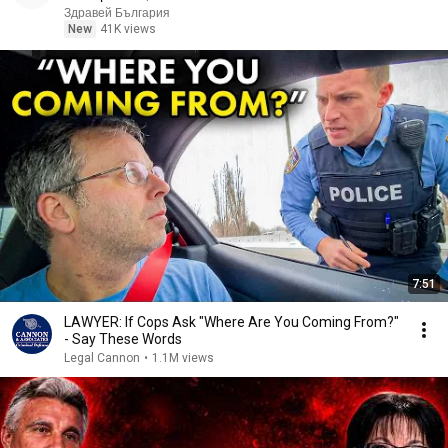
Здравей България
New
41K views
7:51
LAWYER: If Cops Ask "Where Are You Coming From?"
- Say These Words
Legal Cannon
•
1.1M views