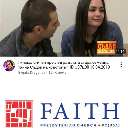
44:14
Гинекологичен преглед разплита стара семейна
тайна Съдби на кръстопът HD С07Е08 18.04.2019
Evgata Draganov
•
124K views