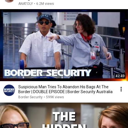
ANATOLY
•
6.2M views
42:40
Suspicious Man Tries To Abandon His Bags At The
Border | DOUBLE EPISODE | Border Security Australia
Border Security
•
599K views