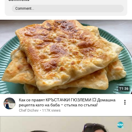
Comment...
11:36
Как се правят КРЪСТАЧКИ ГЮЗЛЕМИ 💥 Домашна
рецепта като на баба – стъпка по стъпка!
Chef Dichev
•
117K views