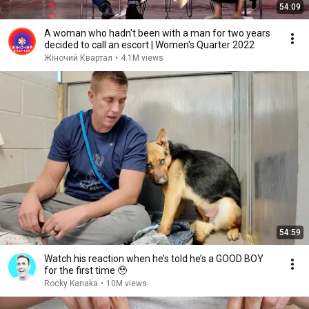
54:09
A woman who hadn't been with a man for two years
decided to call an escort | Women's Quarter 2022
Жіночий Квартал
•
4.1M views
54:59
Watch his reaction when he’s told he’s a GOOD BOY
for the first time 🥹
Rocky Kanaka
•
10M views