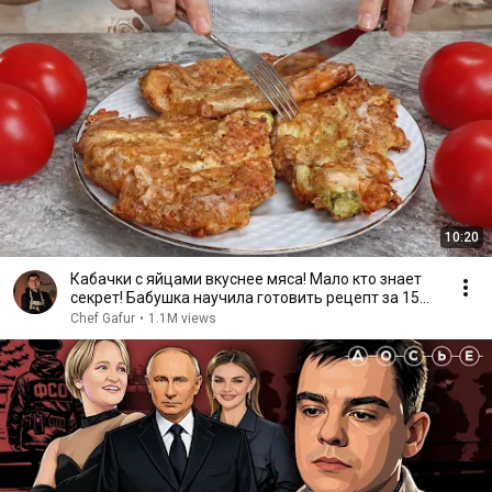
10:20
Кабачки с яйцами вкуснее мяса! Мало кто знает
секрет! Бабушка научила готовить рецепт за 15
минут
Chef Gafur
•
1.1M views