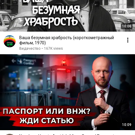
10:06
Ваша безумная храбрость (короткометражный
фильм, 1970)
Видачество
•
167K views
10:09