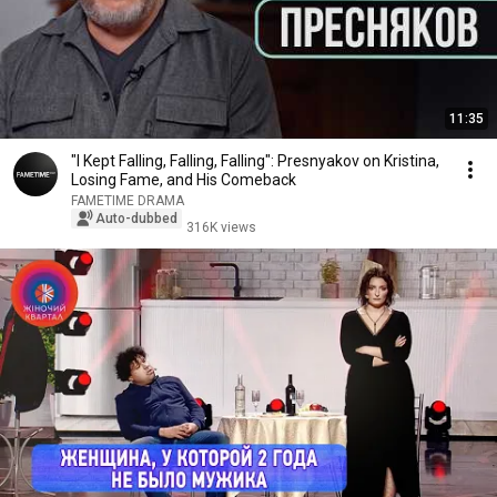
11:35
"I Kept Falling, Falling, Falling": Presnyakov on Kristina,
Losing Fame, and His Comeback
FAMETIME DRAMA
Auto-dubbed
316K views