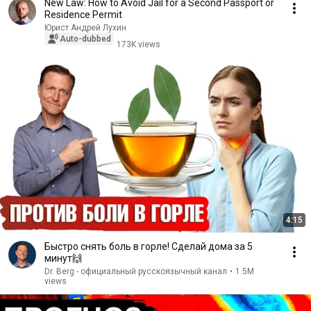
New Law: How to Avoid Jail for a Second Passport or
Residence Permit
Юрист Андрей Лухин
Auto-dubbed
173K views
4:15
Быстро снять боль в горле! Сделай дома за 5
минут🙌
Dr. Berg - официальный русскоязычный канал
•
1.5M
views