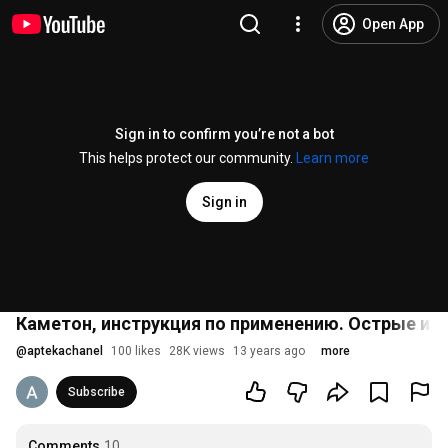
Open App
Sign in to confirm you’re not a bot
This helps protect our community.
Learn more
Sign in
Каметон, инструкция по применению. Острые и 
@
aptekachanel
100 likes
28K views
13 years ago
more
Subscribe
Comments
10