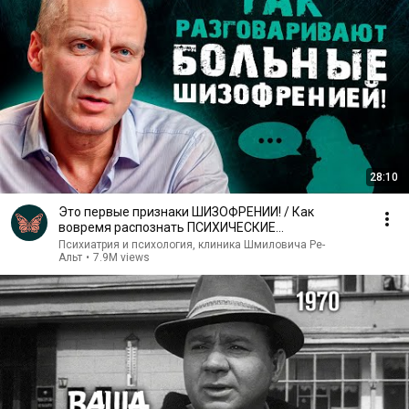
28:10
Это первые признаки ШИЗОФРЕНИИ! / Как
вовремя распознать ПСИХИЧЕСКИЕ
расстройства?
Психиатрия и психология, клиника Шмиловича Ре-
Альт
•
7.9M views