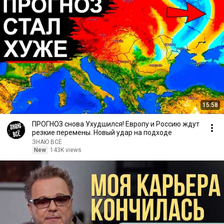
15:58
ПРОГНОЗ снова Ухудшился! Европу и Россию ждут
резкие перемены. Новый удар на подходе
ЗНАЮ ВСЁ
New
143K views