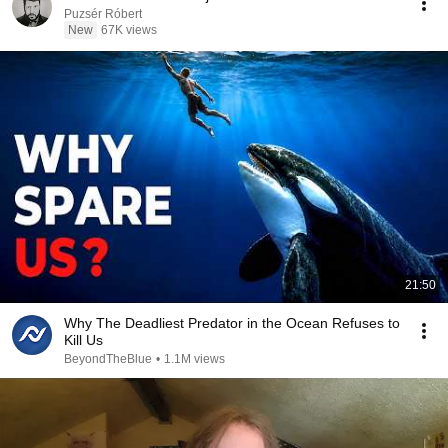
Puzsér Róbert
New
67K views
21:50
Why The Deadliest Predator in the Ocean Refuses to
Kill Us
BeyondTheBlue
•
1.1M views