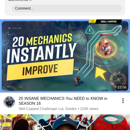
Comment...
23:06
20 INSANE MECHANICS You NEED to KNOW in
SEASON 16
Skill Capped Challenger LoL Guides
•
153K views