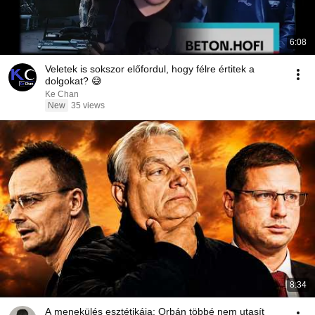
6:08
Veletek is sokszor előfordul, hogy félre értitek a
dolgokat? 😅
Ke Chan
New
35 views
8:34
A menekülés esztétikája: Orbán többé nem utasít