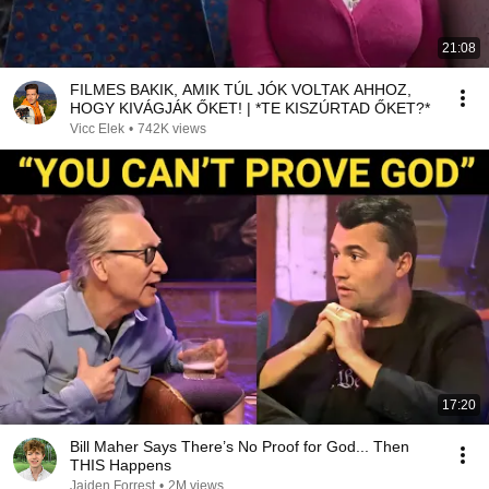
21:08
FILMES BAKIK, AMIK TÚL JÓK VOLTAK AHHOZ,
HOGY KIVÁGJÁK ŐKET! | *TE KISZÚRTAD ŐKET?*
Vicc Elek
•
742K views
17:20
Bill Maher Says There’s No Proof for God... Then
THIS Happens
Jaiden Forrest
•
2M views