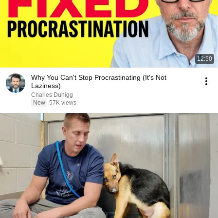
12:50
Why You Can't Stop Procrastinating (It's Not
Laziness)
Charles Duhigg
New
57K views