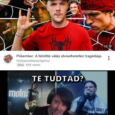
18:20
Pókember: A felnőtté válás elviselhetetlen tragédiája
HollywoodNewsAgency
New
64K views