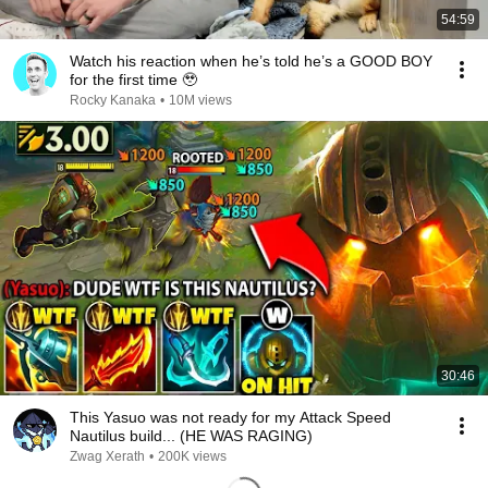
54:59
Watch his reaction when he’s told he’s a GOOD BOY
for the first time 🥹
Rocky Kanaka
•
10M views
30:46
This Yasuo was not ready for my Attack Speed
Nautilus build... (HE WAS RAGING)
Zwag Xerath
•
200K views