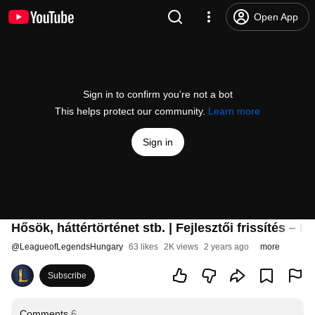
Open App
Sign in to confirm you’re not a bot
This helps protect our community.
Learn more
Sign in
Hősök, háttértörténet stb. | Fejlesztői frissítés –
@
LeagueofLegendsHungary
63 likes
2K views
2 years ago
more
Subscribe
Comments
6