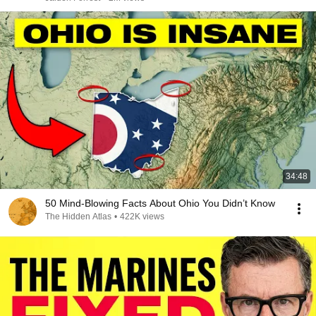
34:48
50 Mind-Blowing Facts About Ohio You Didn’t Know
The Hidden Atlas
•
422K views