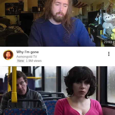
23:03
Why I’m gone
Asmongold TV
New
1.9M views