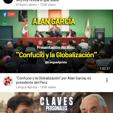
McEvoy revela lo que duele
El Buen Librero
•
725K views
1:02:37
"Confucio y la Globalización" por Alan García, ex
presidente del Perú.
Lengua Aprista
•
183K views