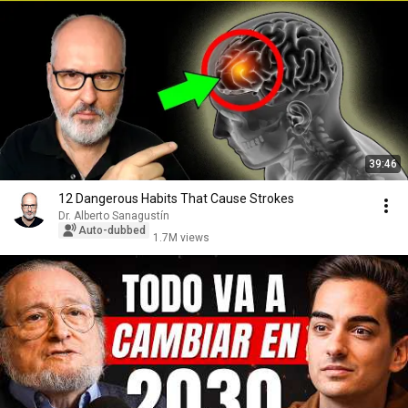
39:46
12 Dangerous Habits That Cause Strokes
Dr. Alberto Sanagustín
Auto-dubbed
1.7M views