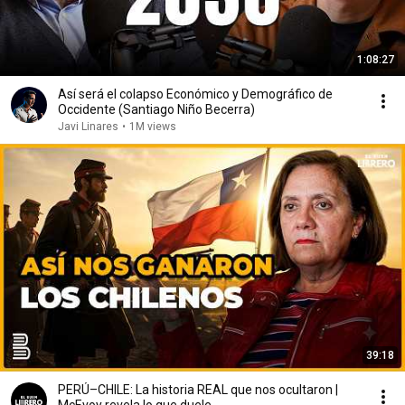
1:08:27
Así será el colapso Económico y Demográfico de
Occidente (Santiago Niño Becerra)
Javi Linares
•
1M views
39:18
PERÚ–CHILE: La historia REAL que nos ocultaron |