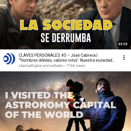
49:59
CLAVES PERSONALES #5 – José Cabrera |
“‘Hombres débiles, valores rotos’: Nuestra sociedad
colapsa”
LibertadDigital and esRadio
•
776K views