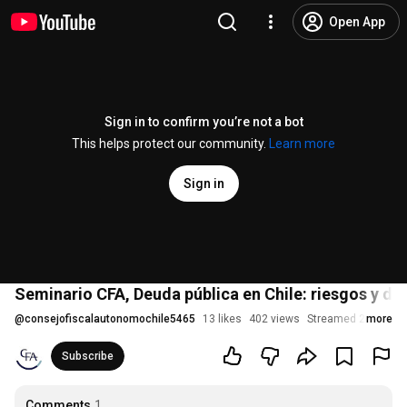
Open App
Sign in to confirm you’re not a bot
This helps protect our community.
Learn more
Sign in
Seminario CFA, Deuda pública en Chile: riesgos y de
@
consejofiscalautonomochile5465
13 likes
402 views
Streamed 2 years a
more
Subscribe
Comments
1