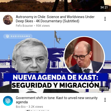
34:21
Astronomy in Chile: Science and Worldviews Under
Deep Skies - 4K Documentary (Subtitled)
Fefo Bouvier
•
95K views
11:09
Government shift in tone: Kast to unveil new security
agenda
Bio Bio
•
3.2K views