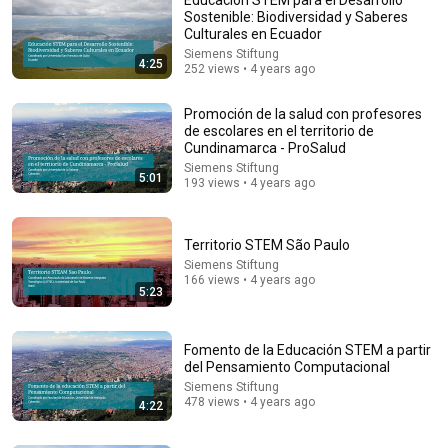
Sostenible: Biodiversidad y Saberes
Culturales en Ecuador
Siemens Stiftung
4:25
252 views • 4 years ago
Promoción de la salud con profesores
de escolares en el territorio de
Cundinamarca - ProSalud
Siemens Stiftung
5:01
4:43
193 views • 4 years ago
Adaptación del programa Experimento 4+, 8+ y 10+ a
formato blended learning para Latinoamérica
Territorio STEM São Paulo
Siemens Stiftung
•
819 views
Siemens Stiftung
166 views • 4 years ago
5:23
Fomento de la Educación STEM a partir
del Pensamiento Computacional
Siemens Stiftung
478 views • 4 years ago
4:22