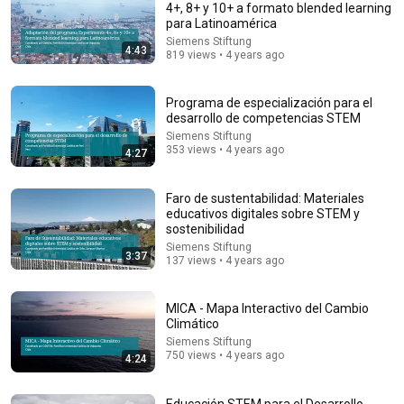
4+, 8+ y 10+ a formato blended learning
para Latinoamérica
Comment...
Siemens Stiftung
4:43
819 views • 4 years ago
Programa de especialización para el
desarrollo de competencias STEM
Siemens Stiftung
353 views • 4 years ago
4:27
Faro de sustentabilidad: Materiales
educativos digitales sobre STEM y
sostenibilidad
Siemens Stiftung
3:37
137 views • 4 years ago
4:40
Educación STEM en contexto digital: estrategia de
MICA - Mapa Interactivo del Cambio
difusión de Centro de Recursos Educativos Abiertos
Climático
Siemens Stiftung
•
459 views
Siemens Stiftung
750 views • 4 years ago
4:24
Educación STEM para el Desarrollo