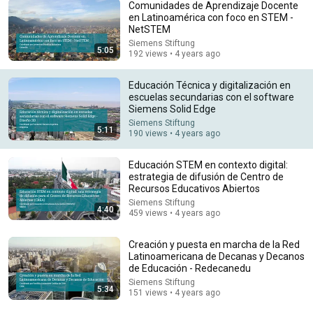
Comunidades de Aprendizaje Docente
en Latinoamérica con foco en STEM -
NetSTEM
20:03
Siemens Stiftung
5:05
192 views • 4 years ago
LIFE ON A CHIP #02 | The light-based chip revolution |
Nostraciència INSIDE
Educación Técnica y digitalización en
nostraciència
•
148 views
escuelas secundarias con el software
Siemens Solid Edge
Siemens Stiftung
5:11
190 views • 4 years ago
Educación STEM en contexto digital:
estrategia de difusión de Centro de
Recursos Educativos Abiertos
Siemens Stiftung
4:40
459 views • 4 years ago
Creación y puesta en marcha de la Red
Latinoamericana de Decanas y Decanos
de Educación - Redecanedu
13:15
Siemens Stiftung
5:34
151 views • 4 years ago
LIFE ON A CHIP #04 | The material that builds the
future | Nostraciència INSIDE