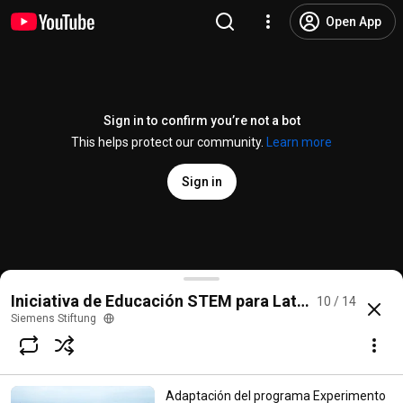
Open App
Sign in to confirm you’re not a bot
This helps protect our community.
Learn more
Sign in
Educación Técnica y digitalización en escuelas sec
Iniciativa de Educación STEM para Latinoamérica
10 / 14
@
siemensstiftung
2 likes
190 views
4 years ago
more
Siemens Stiftung
Subscribe
Adaptación del programa Experimento
Comments