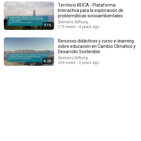
nostraciència
Territorio KEICA - Plataforma
New
25 views
Interactiva para la exploración de
problemáticas socioambientales
Siemens Stiftung
3:15
173 views • 4 years ago
Recursos didácticos y curso e-learning
sobre educación en Cambio Climático y
Desarrollo Sostenible
Siemens Stiftung
6:20
264 views • 3 years ago
35:46
BUKELE ESTALLÓ EN ARGENTINA Y MILEI QUEDÓ
IMPACTADO
El Peluca Milei Cortos
•
9.2M views