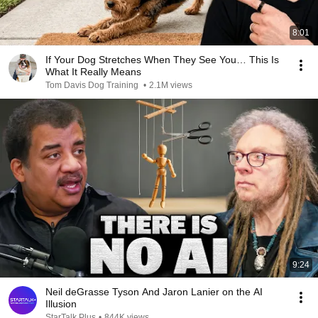
8:01
If Your Dog Stretches When They See You… This Is
What It Really Means
Tom Davis Dog Training
•
2.1M views
9:24
Neil deGrasse Tyson And Jaron Lanier on the AI
Illusion
StarTalk Plus
•
844K views