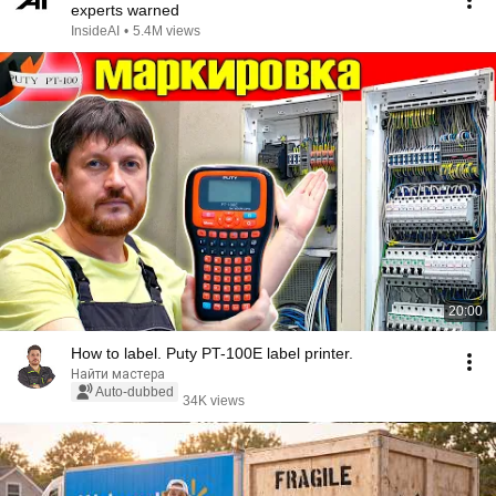
experts warned
InsideAI
•
5.4M views
20:00
How to label. Puty PT-100E label printer.
Найти мастера
Auto-dubbed
34K views