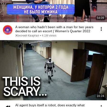
54:09
A woman who hadn't been with a man for two years
decided to call an escort | Women's Quarter 2022
Жіночий Квартал
•
4.1M views
16:24
AI agent buys itself a robot, does exactly what