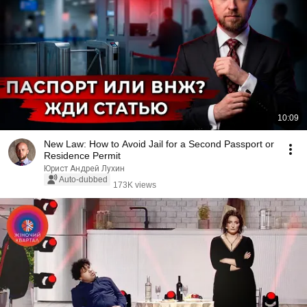
10:09
New Law: How to Avoid Jail for a Second Passport or
Residence Permit
Юрист Андрей Лухин
Auto-dubbed
173K views