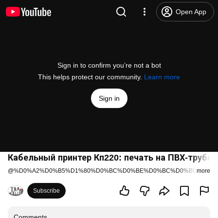
Open App
Sign in to confirm you’re not a bot
This helps protect our community.
Learn more
Sign in
Кабельный принтер Кп220: печать на ПВХ-трубке
@
%D0%A2%D0%B5%D1%80%D0%BC%D0%BE%D0%BC%D0%B0%D1%8
more
Subscribe
Comments