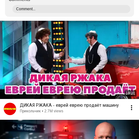
Comment...
19:21
ДИКАЯ РЖАКА - еврей еврею продаёт машину
Прикольчик
•
2.7M views