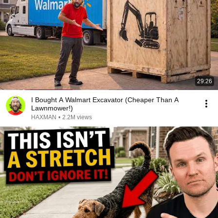
29:26
I Bought A Walmart Excavator (Cheaper Than A
Lawnmower!)
HAXMAN
•
2.2M views