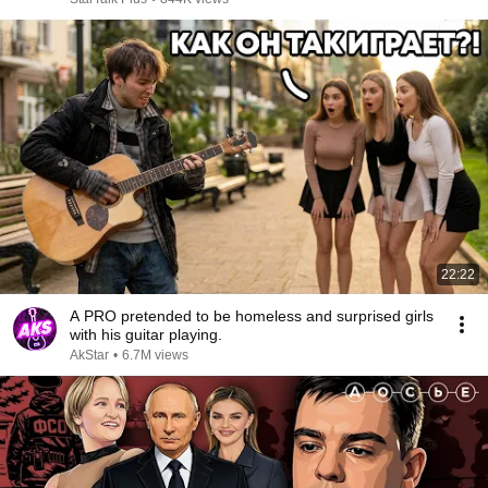
22:22
A PRO pretended to be homeless and surprised girls
with his guitar playing.
AkStar
•
6.7M views