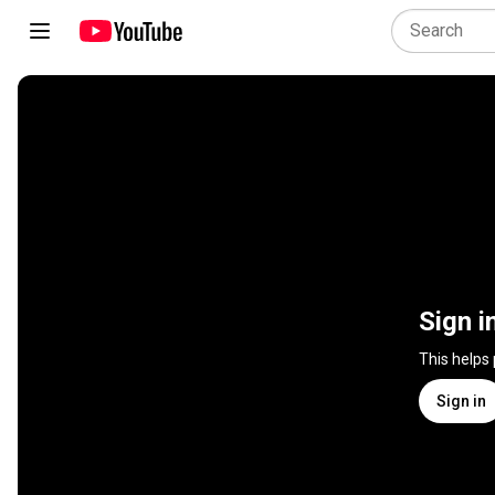
Sign i
This helps
Sign in