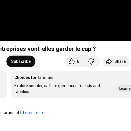
treprises vont-elles garder le cap ?
Subscribe
6
Share
Choices for families
Explore simpler, safer experiences for kids and
Learn 
families
turned off. 
Learn more