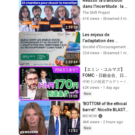
Réussir la transition 
dans l'incertitude : la 
méthode Shift en 20 
The Shift Project
chantiers
61K views
•
Streamed 3 months ago
2:59:39
Les enjeux de 
l’adaptation des 
territoires face au 
Société d'Encouragement pour l'Industrie Nationale
réchauffement 
234 views
•
Streamed 1 month ago
climatique
3:50:44
【エミン・ユルマズ】
FOMC・日銀会合、日米
金融政策の行方は?ドル
中村 仁の投資アカデミー / ブルーモ証券
円170円の条件と金利上
62K views
•
1 day ago
昇局面の投資戦略
New
31:03
'BOTTOM of the ethical 
barrel': Nicolle BLASTS 
Todd Blanche & GOP for 
MS NOW
BETRAYING the nation 
46K views
•
2 hours ago
for Trump
New
12:52