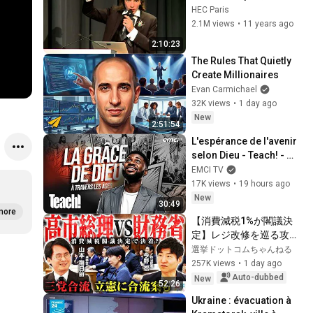
conférence Honoris 
HEC Paris
Causa de Cédric Villani 
2.1M views
•
11 years ago
à HEC Paris
2:10:23
The Rules That Quietly 
Create Millionaires
Evan Carmichael
32K views
•
1 day ago
New
2:51:54
L'espérance de l'avenir 
selon Dieu - Teach! - 
Athoms Mbuma
EMCI TV
17K views
•
19 hours ago
New
30:49
more
【消費減税1%が閣議決
定】レジ改修を巡る攻防
と自民党内の激しい葛藤
選挙ドットコムちゃんねる
／中道・立憲・公明の3
257K views
•
1 day ago
党合流構想に浮上した
Auto-dubbed
New
52:26
「第4の選択肢」とは？
Ukraine : évacuation à 
【今野忍×山本期日前】