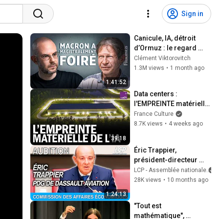
Sign in
Canicule, IA, détroit 
d’Ormuz : le regard 
amer de Jean-Marc 
Clément Viktorovitch
Jancovici - FIGURES
1.3M views
•
1 month ago
1:41:52
Data centers : 
l'EMPREINTE matérielle 
de l’IA
France Culture
8.7K views
•
4 weeks ago
39:18
Éric Trappier, 
président-directeur 
général de Dassault 
LCP - Assemblée nationale
Aviation est auditionné 
28K views
•
10 months ago
à l'Assemblée
1:24:13
"Tout est 
mathématique", 