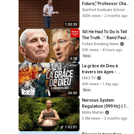
Future," Professor Chad 
Jones
Stanford Graduate School of Business
300K views
•
2 months ago
1:00:39
'All He Had To Do Is Tell 
The Truth...': Rand Paul 
Excoriates Dr. Fauci For 
Forbes Breaking News
Pleading The Fifth
55K views
•
4 hours ago
New
3:28
La grâce de Dieu à 
travers les âges - 
Teach! - Athoms Mbuma
EMCI TV
49K views
•
1 day ago
New
34:00
Nervous System 
Regulation (999 Hz) | 1 
hour handpan music | 
Malte Marten
Malte Marten
5.8M views
•
3 months ago
1:02:01