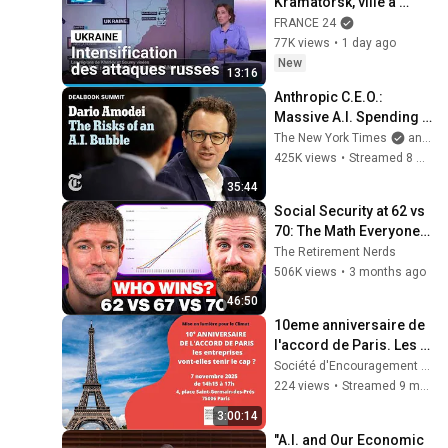
Kramatorsk, ville à 
｜選挙ドットコム
18km de la ligne de 
FRANCE 24
contact avec la Russie
77K views
•
1 day ago
New
13:16
Anthropic C.E.O.: 
Massive A.I. Spending 
Could Haunt Some 
The New York Times
and New York Times Events
Companies
425K views
•
Streamed 8 months ago
35:44
Social Security at 62 vs 
70: The Math Everyone 
Gets Wrong
The Retirement Nerds
506K views
•
3 months ago
46:50
10eme anniversaire de 
l'accord de Paris. Les 
entreprises vont-elles 
Société d'Encouragement pour l'Industrie Nationale
garder le cap ?
224 views
•
Streamed 9 months ago
3:00:14
"A.I. and Our Economic 