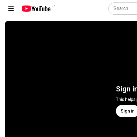
JP
Sign i
This helps
Sign in