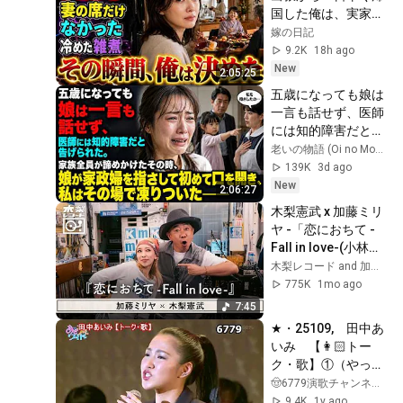
国した俺は、実家の
食卓に妻の座布団だ
嫁の日記
けがないことに気づ
9.2K
18h ago
いた。上機嫌な母の
New
2:05:25
横を通り、台所で冷
五歳になっても娘は
えた雑煮を一人です
一言も話せず、医師
する妻を見た瞬間、
には知的障害だと告
俺は黙って翌朝の手
げられた。家族全員
老いの物語 (Oi no Monogatari)
続きを決めた――
が諦めかけたその
139K
3d ago
時、娘が家政婦を指
New
2:06:27
さして初めて口を開
木梨憲武 x 加藤ミリ
き、私はその場で凍
ヤ -「恋におちて -
りついた――
Fall in love-(小林明
子)」 | 木梨レコード
木梨レコード and 加藤ミリヤ Official YouTube Channel
【#35】
775K
1mo ago
7:45
★・25109,　田中あ
いみ　【👩🏻トー
ク・歌】①（やっぱ
好きやねん・
🤠6779演歌チャンネルです。
TATUYA）
9.4K
1y ago