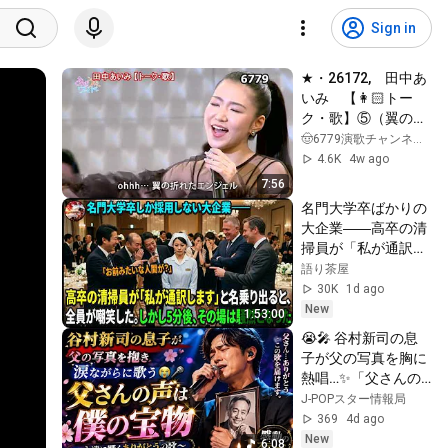
Sign in
★・26172,　田中あ
いみ　【👩🏻トー
ク・歌】⑤（翼の折
れた天使・優柔不断
🤠6779演歌チャンネルです。
with木梨憲武 所ジョ
4.6K
4w ago
ー）
7:56
名門大学卒ばかりの
大企業――高卒の清
掃員が「私が通訳い
たします」と財閥会
語り茶屋
長に告げた瞬間、全
30K
1d ago
員が嘲笑した。しか
New
1:53:00
し5分後、その場は
😭🎤 谷村新司の息
静まり返った。#動
子が父の写真を胸に
エピソード#老後の
熱唱…✨「父さんの
物語 #家族の物語
声は僕の宝物」が会
J-POPスター情報局
場中の涙を誘った🌸
369
4d ago
💖
New
6:08