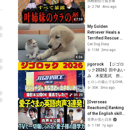
関根勤切り抜き隊
2.7M
4mo ago
47:59
My Golden 
Retriever Heals a 
Terrified Rescue 
Kitten in Just 3 
Cat Dog Diary
Meetings!
11M
2mo ago
6:04
jigorock　【ジゴロ
ック2026】田中あい
み　木梨憲武　所ジ
ョージ　武田真治 　
ヒロシの遊んでるCHANNEL
DA PUMP
35K
3mo ago
35:23
[Overseas 
Reactions] Ranking 
of the English skills 
of the three 
世界が見た日本
revealed! Shocking 
1.1M
1y ago