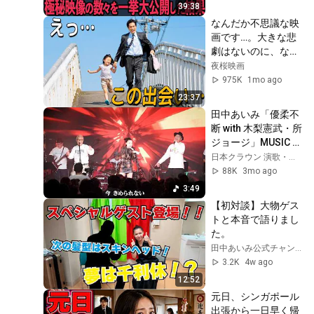
results from a...
39:38
なんだか不思議な映
画です…。大きな悲
劇はないのに、なぜ
か涙が出る。観るほ
夜桜映画
ど心が温かくなるヒ
975K
1mo ago
ーリング映画【映画
23:37
紹介】
田中あいみ「優柔不
断 with 木梨憲武・所
ジョージ」MUSIC 
VIDEO
日本クラウン 演歌・歌謡曲 公式チャンネル and 田中あいみ公式チャンネル
88K
3mo ago
3:49
【初対談】大物ゲス
トと本音で語りまし
た。
田中あいみ公式チャンネル
3.2K
4w ago
12:52
元日、シンガポール
出張から一日早く帰