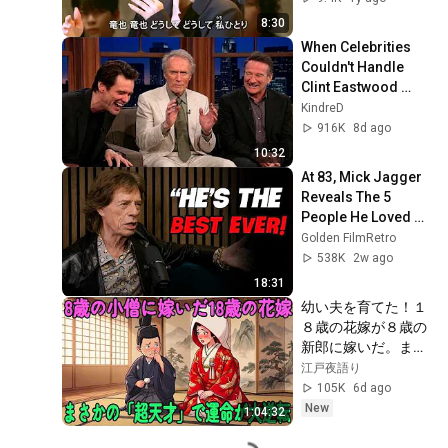
8:30
When Celebrities 
Couldn't Handle 
Clint Eastwood 
ZERO Filter!
KindreD
916K
8d ago
10:32
At 83, Mick Jagger 
Reveals The 5 
People He Loved 
The Most
Golden FilmRetro
538K
2w ago
18:31
幼い夫を育てた！１
８歳の花嫁が８歳の
新郎に嫁いだ。まさ
か少年が天才だった
江戸夜語り
とは… 【感動・朗
105K
6d ago
読】| 昔話 | 江戸時代
New
1:04:32
の物語 | 時代劇