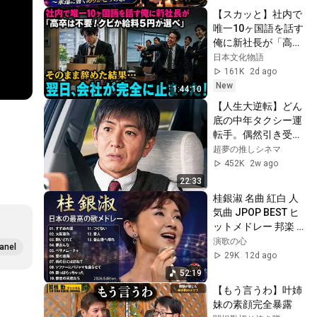
【スカッと】社内で
唯一10ヶ国語を話す
俺に新社長が「高卒
は不要！クビか給料
日本文化物語
５円か選べ」と言っ
161K
2d ago
てきた。そのまま辞
New
1:44:10
めた結果
【人生大逆転】どん
底の中年タクシー運
転手。偶然引き受け
た「謎の依頼」がま
超夢の推しシネマ
さかの衝撃展開
452K
2w ago
へ…！
22:33
桂銀淑 名曲 紅白 人
気曲 JPOP BEST ヒ
ットメドレー 邦楽 
最高の曲のリスト 
演歌の心
anel
♫♫ 史上最高の曲 
29K
12d ago
♫♫ 昭和歌謡 名曲メ
52:19
ドレー ♫♫ Best 
【もう言うわ】叶姉
Playlist ♫♫ Top 
妹の素顔完全暴露
Best So