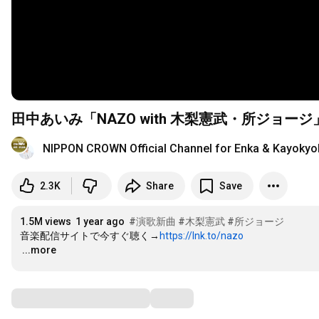
田中あいみ「NAZO with 木梨憲武・所ジョージ」MU
NIPPON CROWN Official Channel for Enka & 
2.3K
Share
Save
1.5M views
1 year ago
#演歌新曲
#木梨憲武
#所ジョージ
音楽配信サイトで今すぐ聴く→
https://lnk.to/nazo
…
...more
Comments