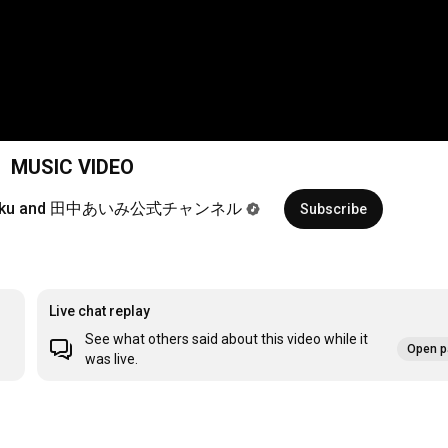
SIC VIDEO
Kayokyoku and 田中あいみ公式チャンネル
Subscribe
Live chat replay
See what others said about this video while it
Open p
was live.