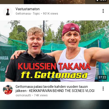
Vastustamaton
Gettomasa - Topic
•
901K views
37:22
Gettomasa palasi lavoille kahden vuoden tauon
jälkeen - KEIKKAPÄIVÄN BEHIND THE SCENES VLOGI
osmonautti
•
74K views