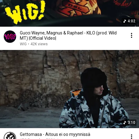
4:02
Gucci Wayne, Magnus & Raphael - KILO (prod. Wild
MT) |Official Video|
WIG
•
42K views
3:10
Gettomasa - Aitous ei oo myynnissä