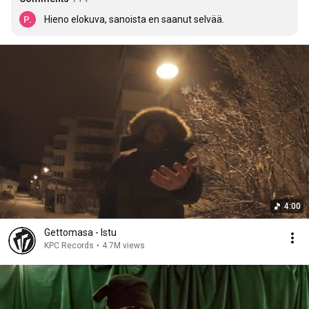
Hieno elokuva, sanoista en saanut selvää.
4:00
Gettomasa - Istu
KPC Records
•
4.7M views