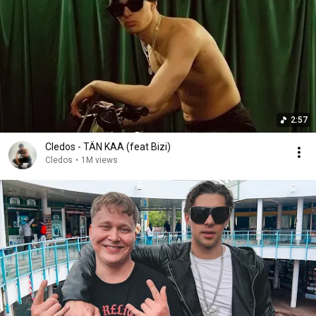
2:57
Cledos - TÄN KAA (feat Bizi)
Cledos
•
1M views