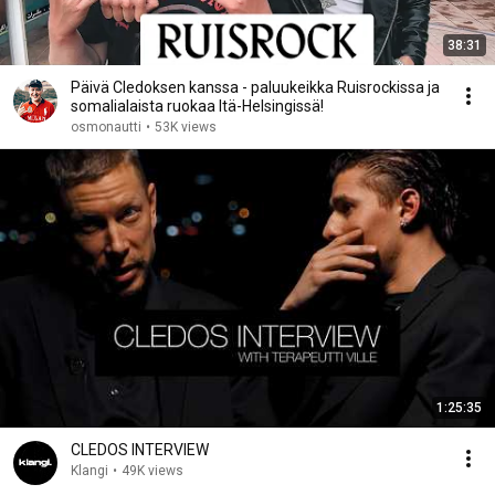
38:31
Päivä Cledoksen kanssa - paluukeikka Ruisrockissa ja
somalialaista ruokaa Itä-Helsingissä!
osmonautti
•
53K views
1:25:35
CLEDOS INTERVIEW
Klangi
•
49K views