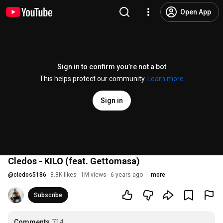
Open App
Sign in to confirm you’re not a bot
This helps protect our community.
Learn more
Sign in
Cledos - KILO (feat. Gettomasa)
@
cledos5186
8.8K likes
1M views
6 years ago
more
Subscribe
Comments
714