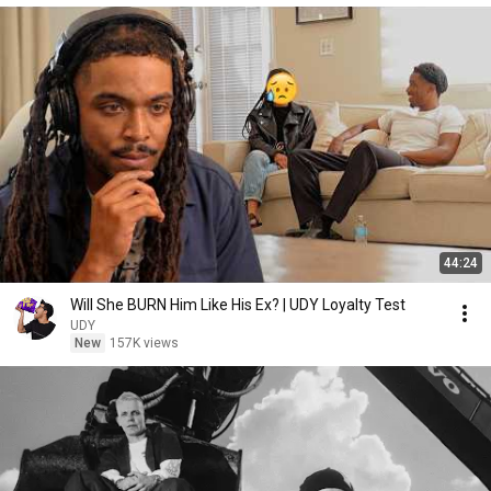
44:24
Will She BURN Him Like His Ex? | UDY Loyalty Test
UDY
New
157K views