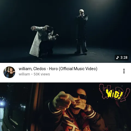
3:28
william, Cledos - Horo (Official Music Video)
william
•
50K views