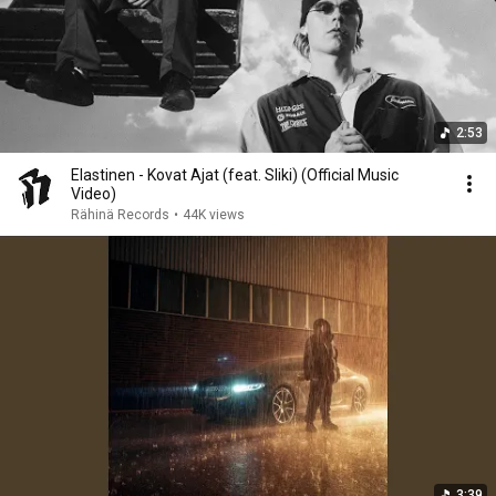
2:53
Elastinen - Kovat Ajat (feat. Sliki) (Official Music
Video)
Rähinä Records
•
44K views
3:39