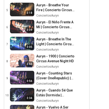
Auryn - Breathe Your
Fire | Concierto Circus
5
3:18
Avenue Night HD
ConciertosAuryn
Auryn - El Niño Frente A
Mí | Concierto Circus
6
3:09
Avenue Night HD
ConciertosAuryn
Auryn - Breathe In The
Light | Concierto Circus
7
3:05
Avenue Night HD
ConciertosAuryn
Auryn - 1900 | Concierto
Circus Avenue Night HD
8
3:55
ConciertosAuryn
Auryn - Counting Stars
(Cover OneRepublic) |
9
3:56
Concierto Circus Avenue
ConciertosAuryn
Night HD
Auryn - Cuando Sé Que
Estás Dormida |
10
3:34
Concierto Circus Avenue
ConciertosAuryn
Night HD
Auryn - Vuelvo A Ser