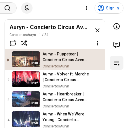
Sign in
Auryn - Concierto Circus Avenue Night
ConciertosAuryn
1
/
24
Auryn - Puppeteer |
Concierto Circus Avenue
3:38
Night HD
ConciertosAuryn
Auryn - Volver ft. Merche
| Concierto Circus
2
3:32
Avenue Night HD
ConciertosAuryn
Auryn - Heartbreaker |
Concierto Circus Avenue
3
3:30
Night HD
ConciertosAuryn
Auryn - When We Were
Young | Concierto
4
3:50
Circus Avenue Night HD
ConciertosAuryn