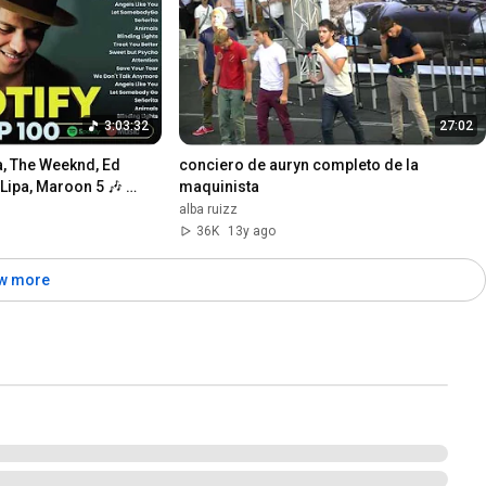
3:03:32
27:02
, The Weeknd, Ed 
conciero de auryn completo de la 
Lipa, Maroon 5 🎶 
maquinista
is Week
alba ruizz
36K
13y ago
w more