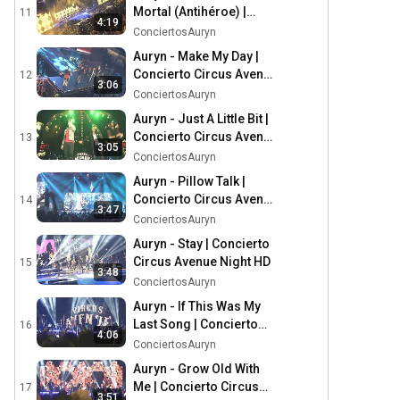
Mortal (Antihéroe) |
11
4:19
Concierto Circus Avenue
ConciertosAuryn
Night HD
Auryn - Make My Day |
Concierto Circus Avenue
12
3:06
Night HD
ConciertosAuryn
Auryn - Just A Little Bit |
Concierto Circus Avenue
13
3:05
Night HD
ConciertosAuryn
Auryn - Pillow Talk |
Concierto Circus Avenue
14
3:47
Night HD
ConciertosAuryn
Auryn - Stay | Concierto
Circus Avenue Night HD
15
3:48
ConciertosAuryn
Auryn - If This Was My
Last Song | Concierto
16
4:06
Circus Avenue Night HD
ConciertosAuryn
Auryn - Grow Old With
Me | Concierto Circus
17
3:51