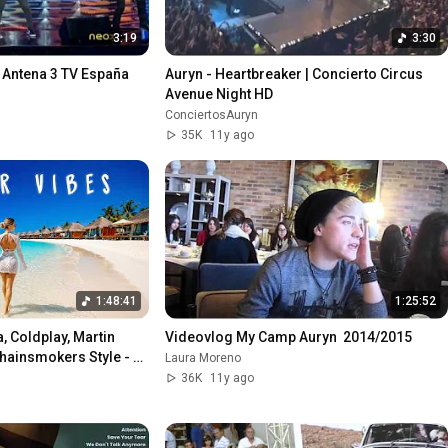
3:19
3:30
 Antena 3 TV España 
Auryn - Heartbreaker | Concierto Circus 
Avenue Night HD
ConciertosAuryn
35K
11y ago
1:48:41
1:25:52
, Coldplay, Martin 
Videovlog My Camp Auryn  2014/2015
hainsmokers Style - 
Laura Moreno
36K
11y ago