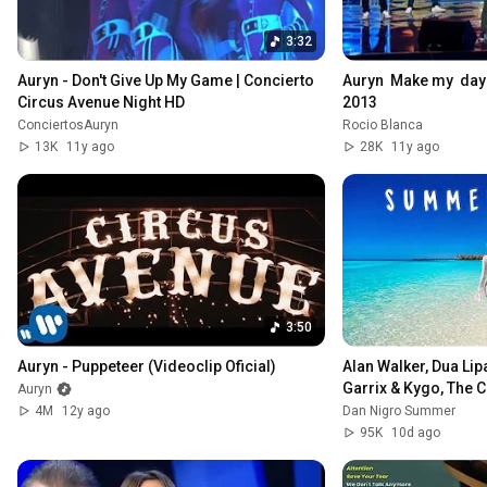
3:32
Auryn - Don't Give Up My Game | Concierto 
Auryn  Make my  day
Circus Avenue Night HD
2013
ConciertosAuryn
Rocio Blanca
13K
11y ago
28K
11y ago
3:50
Auryn - Puppeteer (Videoclip Oficial)
Alan Walker, Dua Lipa
Garrix & Kygo, The C
Auryn
Summer Vibes #6
4M
12y ago
Dan Nigro Summer
95K
10d ago