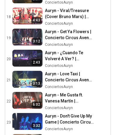
Avenue Night HD
ConciertosAuryn
Auryn - Viral/Treasure
(Cover Bruno Mars) |
18
4:43
Concierto Circus Avenue
ConciertosAuryn
Night HD
Auryn - Get Ya Flowers |
Concierto Circus Avenue
19
3:12
Night HD
ConciertosAuryn
Auryn - ¿Cuando Te
Volveré A Ver? |
20
2:43
Concierto Circus Avenue
ConciertosAuryn
Night HD
Auryn - Love Taxi |
Concierto Circus Avenue
21
3:13
Night HD
ConciertosAuryn
Auryn - Me Gusta ft.
Vanesa Martín |
22
6:02
Concierto Circus Avenue
ConciertosAuryn
Night HD
Auryn - Don't Give Up My
Game | Concierto Circus
23
3:32
Avenue Night HD
ConciertosAuryn