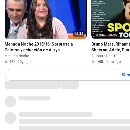
16:32
Menuda Noche 2015/16: Sorpresa a 
Bruno Mars, Rihanna
Paloma y actuación de Auryn
Sheeran, Adele, Dua 
Billboard Top 50 Th
Menuda Noche
Billboard Hits 100
98K
10y ago
195K
4mo ago
Sho
Comments