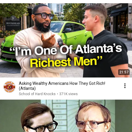
21:57
Asking Wealthy Americans How They Got Rich!
(Atlanta)
School of Hard Knocks
•
371K views