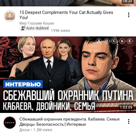
16:36
15 Deepest Compliments Your Cat Actually Gives
You!
Мир Глазами Кошек
Auto-dubbed
199K views
1:03:09
Сбежавший охранник президента. Кабаева. Семья.
Дворцы. Безопасность | Интервью
Досье
•
1.2M views