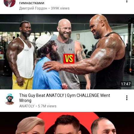
гимнастками
Дмитрий Гордон
•
399K views
17:47
This Guy Beat ANATOLY | Gym CHALLENGE Went
Wrong
ANATOLY
•
5.7M views