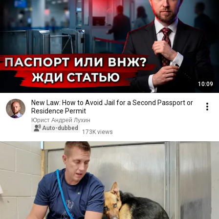
10:09
New Law: How to Avoid Jail for a Second Passport or
Residence Permit
Юрист Андрей Лухин
Auto-dubbed
173K views