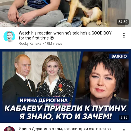
54:59
Watch his reaction when he’s told he’s a GOOD BOY
for the first time 🥹
Rocky Kanaka
•
10M views
9:35
Ирина Дерюгина о том, как олигархи охотятся за