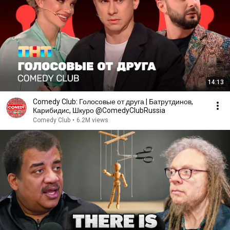
14:13
Comedy Club: Голосовые от друга | Батрутдинов,
Карибидис, Шкуро @ComedyClubRussia
Comedy Club
•
6.2M views