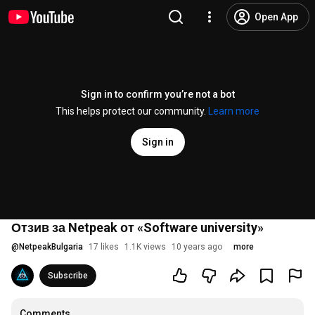
Open App
Sign in to confirm you’re not a bot
This helps protect our community.
Learn more
Sign in
Отзив за Netpeak от «Software university»
@
NetpeakBulgaria
17 likes
1.1K views
10 years ago
more
Subscribe
Comments