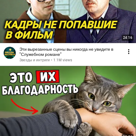
24:16
Эти вырезанные сцены вы никогда не увидите в
"Служебном романе"
Звезды и интриги
•
1.1M views