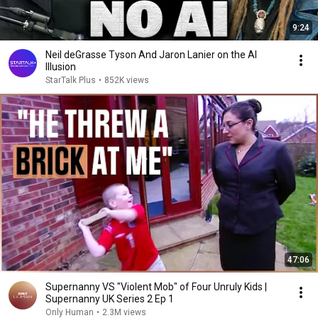
9:24
Neil deGrasse Tyson And Jaron Lanier on the AI
Illusion
StarTalk Plus
•
852K views
47:06
Supernanny VS "Violent Mob" of Four Unruly Kids |
Supernanny UK Series 2 Ep 1
Only Human
•
2.3M views