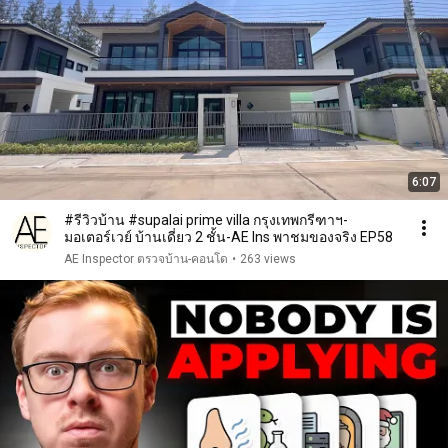
6:07
#รีวิวบ้าน #supalai prime villa กรุงเทพกรีฑาฯ-
มอเตอร์เวย์ บ้านเดี่ยว 2 ชั้น-AE Ins พาชมของจริง EP58
AE Inspector ตรวจบ้าน-คอนโด
•
263 views