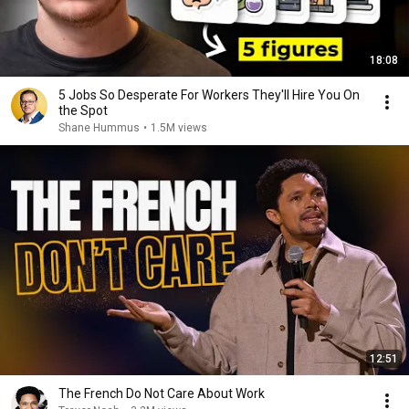
18:08
5 Jobs So Desperate For Workers They'll Hire You On
the Spot
Shane Hummus
•
1.5M views
12:51
The French Do Not Care About Work