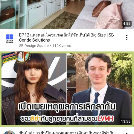
4:55
EP.12 แต่งคอนโดขนาดเล็กให้จัดเก็บได้ Big Size | SB
Condo Solutions
SB Design Square
•
112K views
13:55
🔶เม้าส์ข่าว🔶เปิดเผยเหตุผลการเลิกลากันของลิซ่ากับ