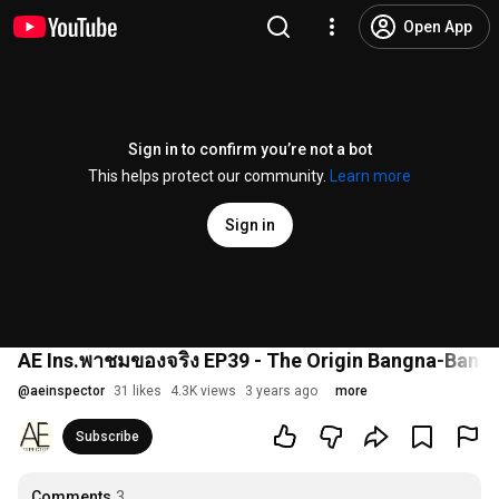
Open App
Sign in to confirm you’re not a bot
This helps protect our community.
Learn more
Sign in
AE Ins.พาชมของจริง EP39 - The Origin Bangna-Bang
@
aeinspector
31 likes
4.3K views
3 years ago
more
Subscribe
Comments
3