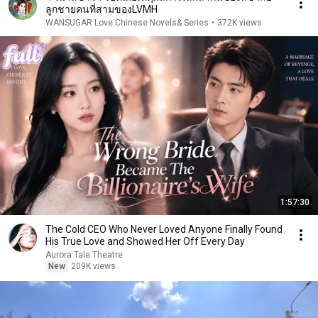
ลูกชายคนที่สามของLVMH
WANSUGAR Love Chinese Novels& Series
•
372K views
1:57:30
The Cold CEO Who Never Loved Anyone Finally Found
His True Love and Showed Her Off Every Day
Aurora Tale Theatre
New
209K views