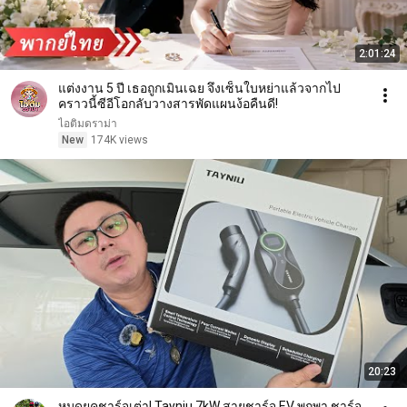
2:01:24
แต่งงาน 5 ปี เธอถูกเมินเฉย จึงเซ็นใบหย่าแล้วจากไป
คราวนี้ซีอีโอกลับวางสารพัดแผนง้อคืนดี!
ไอติมดราม่า
New
174K views
20:23
หมดยุคชาร์จเต่า! Tayniu 7kW สายชาร์จ EV พกพา ชาร์จ