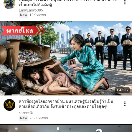
เร็วแบบไม่ต้องง้อตู้
EasyEasy6395
New
10K views
1:45:32
สาวท้องถูกไล่ออกจากบ้าน มหาเศรษฐินีเจอปุ๊บรู้ว่าเป็น
สายเลือดเดียวกัน จึงรับเข้าตระกูลและตามใจสุดๆ!
ราชาหนัง
New
289K views