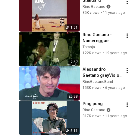
Standard
Rino Gaetano
35K views
•
11 years ago
1:51
Rino Gaetano - 
Nuntereggae 
Collection
Toranja
122K views
•
19 years ago
2:57
Alessandro 
Gaetano greyVision 
racconta Rino 
RinoGaetanoBand
Gaetano 🎩 - Vieni 
153K views
•
6 years ago
da me - RaiUno
25:38
Ping pong
Rino Gaetano
317K views
•
11 years ago
5:11