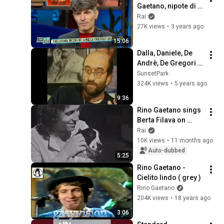
Gaetano, nipote di 
Rino Gaetano - Oggi 
Rai
è un altro giorno 
27K views
•
3 years ago
25/05/2023
15:06
Dalla, Daniele, De 
Andrè, De Gregori e 
Guccini su Sanremo
SunsetPark
324K views
•
5 years ago
9:36
Rino Gaetano sings 
Berta Filava on 
"Adesso Musica" in 
Rai
1976
10K views
•
11 months ago
Auto-dubbed
5:25
Rino Gaetano - 
Cielito lindo ( grey )
Rino Gaetano
204K views
•
18 years ago
3:06