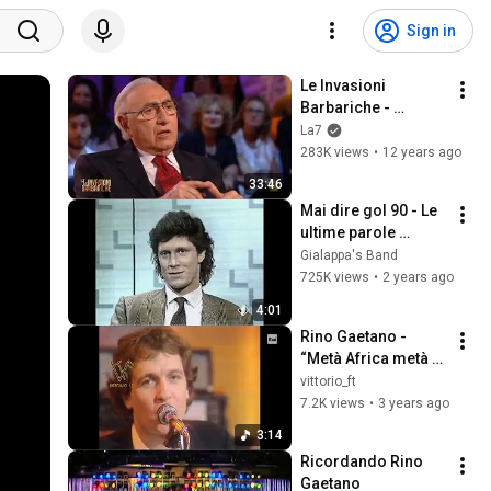
Sign in
Le Invasioni 
Barbariche - 
L'intervista a Pippo 
La7
Baudo 'Mi manca la 
283K views
•
12 years ago
televisione'
33:46
Mai dire gol 90 - Le 
ultime parole 
famose
Gialappa's Band
725K views
•
2 years ago
4:01
Rino Gaetano - 
“Metà Africa metà 
Europa” • da “Crazy 
vittorio_ft
Bus” (1981)
7.2K views
•
3 years ago
3:14
Ricordando Rino 
Gaetano