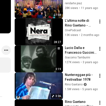
rendarte piaz
28K views
•
11 years ago
27:58
L’ultima notte di 
Rino Gaetano - 
Prima parte
OnePodcast
13K views
•
2 months ago
28:27
Lucio Dalla e 
Francesco Guccini 
(1977)
Giacomo Tamburini
127K views
•
3 years ago
3:19
Nuntereggae più - 
Festivalbar 1978
Rino Gaetano
1.5M views
•
5 years ago
3:36
Rino Gaetano 