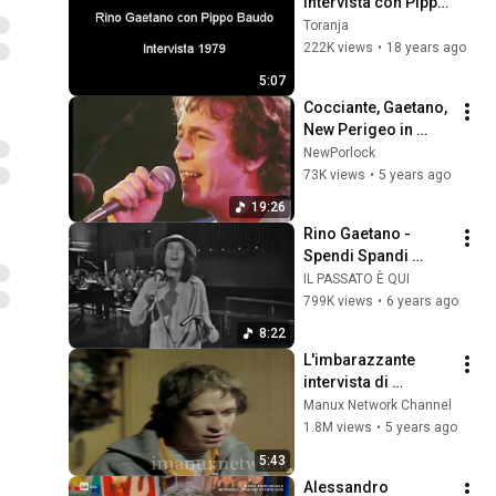
intervista con Pippo 
Baudo (3 novembre 
Toranja
1979)
222K views
•
18 years ago
5:07
Cocciante, Gaetano, 
New Perigeo in 
concerto al Teatro 
NewPorlock
Tenda di Roma 
73K views
•
5 years ago
(1981)
19:26
Rino Gaetano - 
Spendi Spandi 
Effendi (senza 
IL PASSATO È QUI
censura) + Aida 
799K views
•
6 years ago
(1977)
8:22
L'imbarazzante 
intervista di 
Maurizio Costanzo 
Manux Network Channel
a Rino Gaetano
1.8M views
•
5 years ago
5:43
Alessandro 