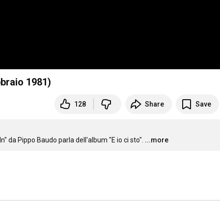
bbraio 1981)
128
Share
Save
n" da Pippo Baudo parla dell'album "E io ci sto".
...more