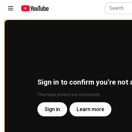
Sign in to confirm you’re not 
This helps protect our community
Sign in
Learn more