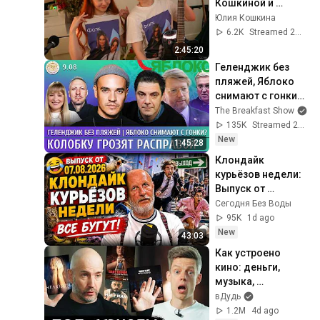
Кошкиной и 
Ксюши Зануды 
Юлия Кошкина
22.05.26
6.2K
Streamed 2mo ago
2:45:20
Геленджик без 
пляжей, Яблоко 
снимают с гонки? 
Колобку грозят 
The Breakfast Show
расправой. 
135K
Streamed 2h ago
Давлетгильдеев, 
New
1:45:28
Рогов
Клондайк 
курьёзов недели:  
Выпуск от 
07.08.2026 Все 
Сегодня Без Воды
бегут!
95K
1d ago
New
43:03
Как устроено 
кино: деньги, 
музыка, 
лицемерие, 
вДудь
Голливуд / вДудь
1.2M
4d ago