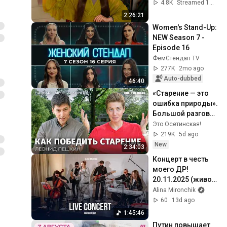
4.8K
Streamed 1mo ago
2:26:21
Women's Stand-Up: 
NEW Season 7 - 
Episode 16
ФемСтендап TV
277K
2mo ago
Auto-dubbed
46:40
«Старение — это 
ошибка природы». 
Большой разговор 
с ученым из 
Это Осетинская!
Гарварда
219K
5d ago
New
2:34:03
Концерт в честь 
моего ДР! 
20.11.2025 (живой 
звук)
Alina Mironchik
60
13d ago
1:45:46
Путин повышает 