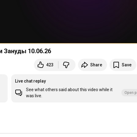
 Зануды 10.06.26
423
Share
Save
Live chat replay
See what others said about this video while it
Open p
was live.