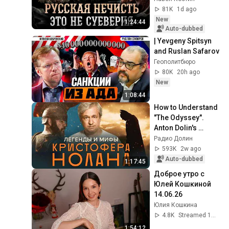
Alexandra Barkova
81K
1d ago
New
1:24:44
Auto-dubbed
| Yevgeny Spitsyn 
and Ruslan Safarov
Геополитбюро
80K
20h ago
New
1:08:44
How to Understand 
"The Odyssey". 
Anton Dolin's 
Analysis
Радио Долин
593K
2w ago
Auto-dubbed
1:17:45
Доброе утро с 
Юлей Кошкиной 
14.06.26
Юлия Кошкина
4.8K
Streamed 1mo ago
1:54:12