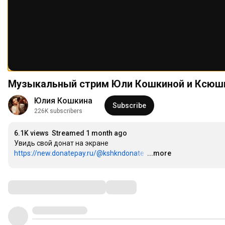
Музыкальный стрим Юли Кошкиной и Ксюши
Юлия Кошкина
Subscribe
226K subscribers
6.1K views
Streamed 1 month ago
Увидь свой донат на экране 
https://new.donatepay.ru/@kshkndonate
…
...more
Comments