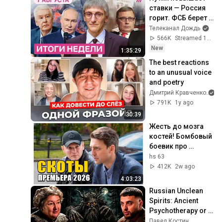
ставки — Россия 
горит. ФСБ берет 
власть. Агония 
Телеканал Дождь
WIldberries. 
566K
Streamed 1d ago
Снимут ли 
New
1:35:29
«Яблоко»?
The best reactions 
to an unusual voice 
and poetry
Дмитрий Кравченко
791K
1y ago
30:39
Жесть до мозга 
костей! Бомбовый 
боевик про 
МЕНТОВ - СКОТЫ. 
hs 63
Русские боевики 
412K
2w ago
детективы 
4:03:23
новинки
Russian Unclean 
Spirits: Ancient 
Psychotherapy or 
Real Mysticism? | 
Павел Костин