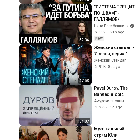
"СИСТЕМА ТРЕЩИТ 
ПО ШВАМ" - 
ГАЛЛЯМОВ/ 
Выборы, "Яблоко", 
Нино Росебашвили
Донбасс, 
112K
21h ago
перемирие, 
New
52:34
Ротенберги
Женский стендап - 
7 сезон, серия 1
Женский Стендап
91K
8d ago
47:53
Pavel Durov. The 
Banned Biopic
Амурские волны
353K
8d ago
1:34:07
Музыкальный 
стрим Юли 